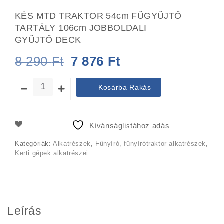
KÉS MTD TRAKTOR 54cm FŰGYŰJTŐ
TARTÁLY 106cm JOBBOLDALI
GYŰJTŐ DECK
Original
Current
8 290
Ft
7 876
Ft
price
price
Kosárba Rakás
was:
is:
8
7
Kívánságlistához adás
290 Ft.
876 Ft.
Kategóriák:
Alkatrészek
,
Fűnyíró, fűnyírótraktor alkatrészek
,
Kerti gépek alkatrészei
Leírás