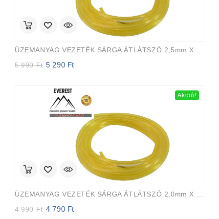
ÜZEMANYAG VEZETÉK SÁRGA ÁTLÁTSZÓ 2,5mm X 5,0mm 15m EVEREST PRO
5 290
Ft
Original
Current
5 990
Ft
price
price
was:
is:
5
5
Akció!
990 Ft.
290 Ft.
ÜZEMANYAG VEZETÉK SÁRGA ÁTLÁTSZÓ 2,0mm X 3,5mm 15m EVEREST PRO
4 790
Ft
Original
Current
4 990
Ft
price
price