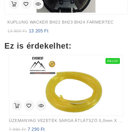
KUPLUNG WACKER BH22 BH23 BH24 FARMERTEC
13 205
Ft
Original
Current
13 900
Ft
price
price
was:
is:
Ez is érdekelhet:
13
13
900 Ft.
205 Ft.
Akció!
ÜZEMANYAG VEZETÉK SÁRGA ÁTLÁTSZÓ 5,0mm X 8,0mm 15m EVEREST PRO
7 290
Ft
Original
Current
7 990
Ft