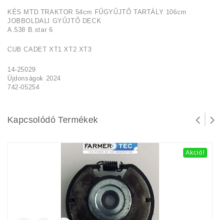
KÉS MTD TRAKTOR 54cm FŰGYŰJTŐ TARTÁLY 106cm
JOBBOLDALI GYŰJTŐ DECK
A.538 B.star 6
CUB CADET XT1 XT2 XT3
14-25029
Újdonságok 2024
742-05254
Kapcsolódó Termékek
Akció!