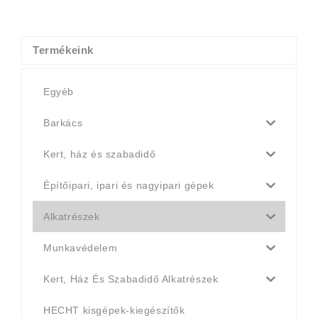
was:
is:
4
4
990 Ft.
790 Ft.
Termékeink
Egyéb
Barkács
Kert, ház és szabadidő
Építőipari, ipari és nagyipari gépek
Alkatrészek
Munkavédelem
Kert, Ház És Szabadidő Alkatrészek
HECHT kisgépek-kiegészítők