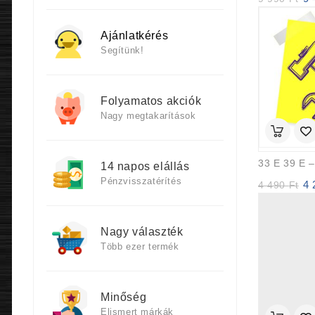
pri
was
Ajánlatkérés
9
990
Segítünk!
Folyamatos akciók
Nagy megtakarítások
33 E 39 E 
14 napos elállás
Pénzvisszatérítés
4
Ori
4 490
Ft
pri
was
4
Nagy választék
490
Több ezer termék
Minőség
Elismert márkák