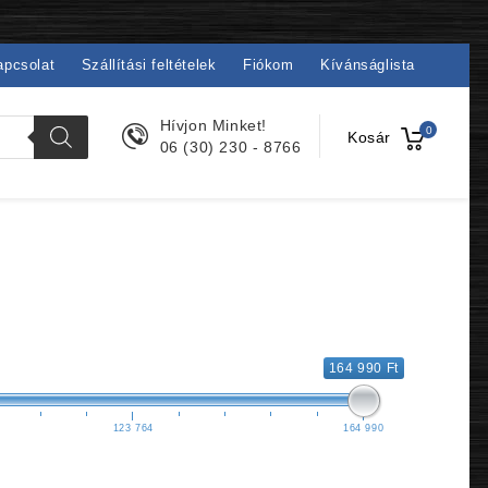
apcsolat
Szállítási feltételek
Fiókom
Kívánságlista
Hívjon Minket!
0
Kosár
06 (30) 230 - 8766
164 990 Ft
123 764
164 990