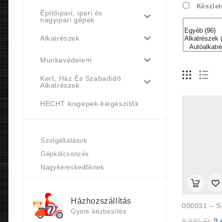
Készlet
Építőipari, ipari és
nagyipari gépek
Alkatrészek
Munkavédelem
Kert, Ház És Szabadidő
Alkatrészek
HECHT kisgépek-kiegészítők
Szolgáltatások
Gépkölcsönzés
Nagykereskedőknek
Házhozszállítás
000031 – S
Gyors kézbesítés
9
Ori
9 990
Ft