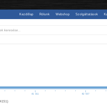
Kezdőlap
Rólunk
Webshop
Szolgáltatások
K
41 311
82 537
(4151)