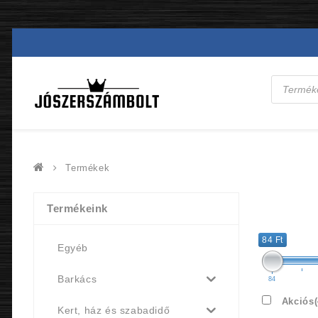
Products
search
Termékek
Termékeink
84 Ft
Egyéb
Barkács
84
Akciós
Kert, ház és szabadidő