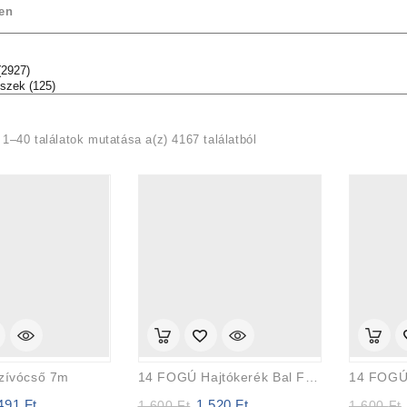
en
1–40 találatok mutatása a(z) 4167 találatból
zívócső 7m
14 FOGÚ Hajtókerék Bal FŰNYíró KERÉK
 491
Ft
1 520
Ft
ginal
Current
Original
Current
1 600
Ft
1 600
Ft