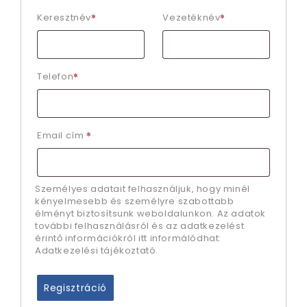
*
*
Keresztnév
Vezetéknév
*
Telefon
*
Email cím
Személyes adatait felhasználjuk, hogy minél
kényelmesebb és személyre szabottabb
élményt biztosítsunk weboldalunkon. Az adatok
további felhasználásról és az adatkezelést
érintő információkról itt informálódhat:
Adatkezelési tájékoztató
.