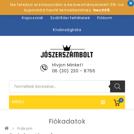
Ne felejtsd el kihasználni a kedvezményeinket! 5%-os
Kezdőlap
Rólunk
Webshop
Szolgáltatások
kuponkód hecht termékeinkhez:
hecht5
Kapcsolat
Szállítási feltételek
Fiókom
Kívánságlista
Hívjon Minket!
06 (30) 230 - 8766
Products
search
0
MENU
Fiókadatok
Fiókom