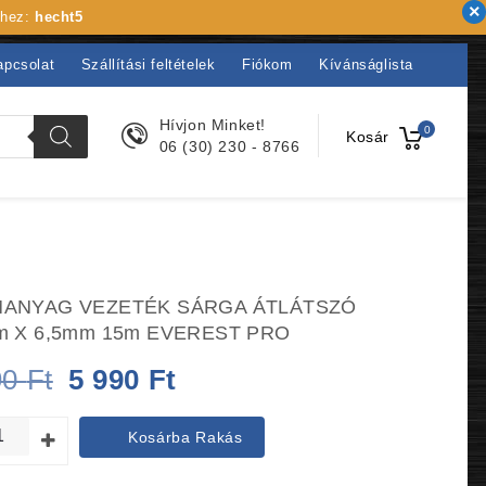
khez:
hecht5
apcsolat
Szállítási feltételek
Fiókom
Kívánságlista
Hívjon Minket!
0
Kosár
06 (30) 230 - 8766
ANYAG VEZETÉK SÁRGA ÁTLÁTSZÓ
m X 6,5mm 15m EVEREST PRO
Original
Current
90
Ft
5 990
Ft
price
price
Kosárba Rakás
was:
is: