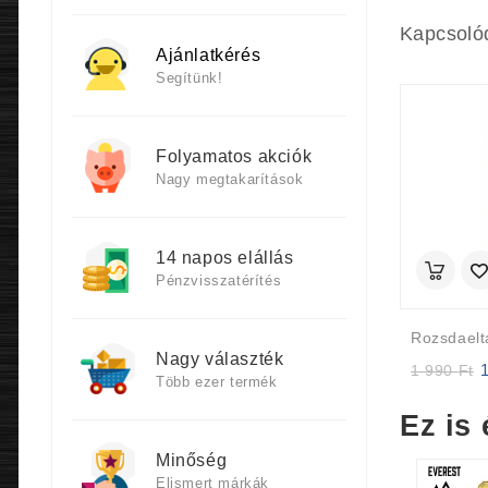
Kapcsoló
Ajánlatkérés
Segítünk!
Folyamatos akciók
Nagy megtakarítások
14 napos elállás
Pénzvisszatérítés
Nagy választék
Or
1 990
Ft
Több ezer termék
p
w
Ez is 
1
9
Minőség
Elismert márkák