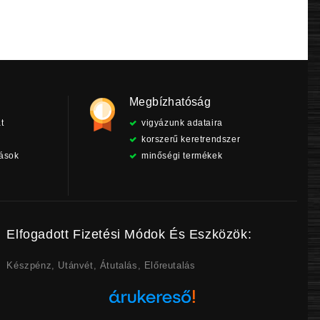
Megbízhatóság
t
vigyázunk adataira
korszerű keretrendszer
tások
minőségi termékek
Elfogadott Fizetési Módok És Eszközök:
Készpénz, Utánvét, Átutalás, Előreutalás