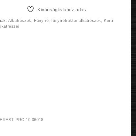
6
5
Kívánságlistához adás
990 Ft.
990 Ft.
iák:
Alkatrészek
,
Fűnyíró, fűnyírótraktor alkatrészek
,
Kerti
lkatrészei
EREST PRO 10-06018