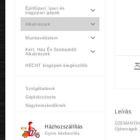
Építőipari, ipari és
nagyipari gépek
Alkatrészek
Munkavédelem
Kert, Ház És Szabadidő
Alkatrészek
HECHT kisgépek-kiegészítők
Szolgáltatások
Gépkölcsönzés
Nagykereskedőknek
Leírás
ÜZEMANYAG 
Házhozszállítás
Újdonságok 
Gyors kézbesítés