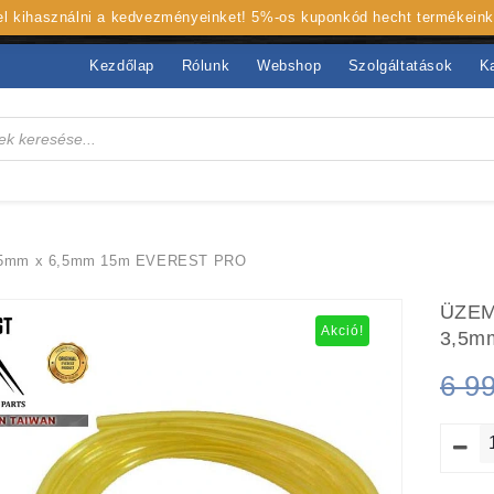
 el kihasználni a kedvezményeinket! 5%-os kuponkód hecht termékein
Kezdőlap
Rólunk
Webshop
Szolgáltatások
K
5mm x 6,5mm 15m EVEREST PRO
ÜZEM
Akció!
3,5m
6 9