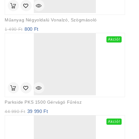
Műanyag Négyoldalú Vonalzó, Szögmásoló
800
Ft
Original
Current
1 490
Ft
price
price
Akció!
was:
is:
1
800 Ft.
490 Ft.
Parkside PKS 1500 Gérvágó Fűrész
39 990
Ft
Original
Current
44 990
Ft
price
price
Akció!
was:
is:
44
39
990 Ft.
990 Ft.