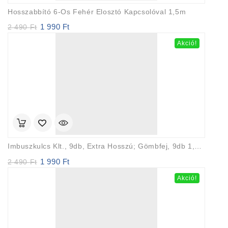
Hosszabbító 6-Os Fehér Elosztó Kapcsolóval 1,5m
1 990
Ft
Original
Current
2 490
Ft
price
price
Akció!
was:
is:
2
1
490 Ft.
990 Ft.
Imbuszkulcs Klt., 9db, Extra Hosszú; Gömbfej, 9db 1,5-10mm, CV., 95-237mm
1 990
Ft
Original
Current
2 490
Ft
price
price
Akció!
was:
is:
2
1
490 Ft.
990 Ft.