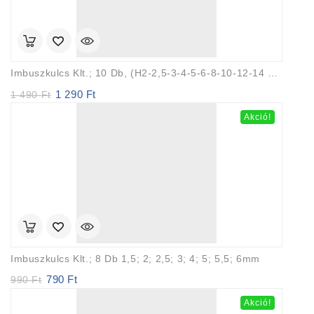
Imbuszkulcs Klt.; 10 Db, (H2-2,5-3-4-5-6-8-10-12-14 Mm)
1 290
Ft
Original
Current
1 490
Ft
price
price
Akció!
was:
is:
1
1
490 Ft.
290 Ft.
Imbuszkulcs Klt.; 8 Db 1,5; 2; 2,5; 3; 4; 5; 5,5; 6mm
790
Ft
Original
Current
990
Ft
price
price
Akció!
was:
is: