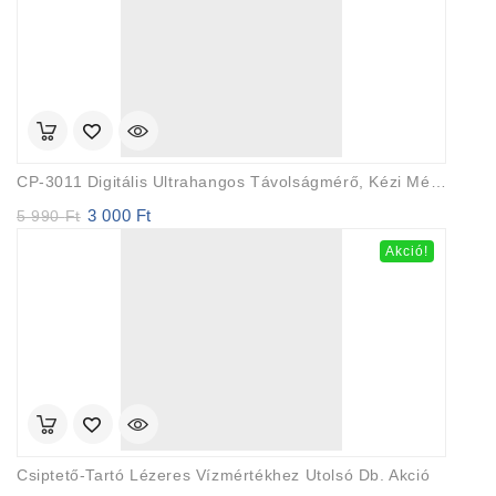
CP-3011 Digitális Ultrahangos Távolságmérő, Kézi Mérő LCD Kijelzővel, Sárga
3 000
Ft
Original
Current
5 990
Ft
price
price
Akció!
was:
is:
5
3
990 Ft.
000 Ft.
Csiptető-Tartó Lézeres Vízmértékhez Utolsó Db. Akció