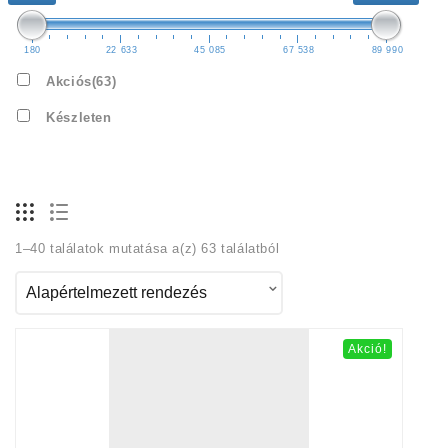
180
22 633
45 085
67 538
89 990
Akciós
(63)
Készleten
1–40 találatok mutatása a(z) 63 találatból
Akció!