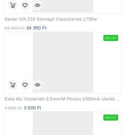
Dexter DX-216 Gérvágó Csúszósines 1700w
64 990
Ft
Original
Current
69 990
Ft
price
price
Akció!
was:
is:
69
64
990 Ft.
990 Ft.
Extol Alu Vízmérték 0,5mm/m Pontos 1000mm Utolsó Db. Akció
3 000
Ft
Original
Current
3 990
Ft
price
price
Akció!
was:
is:
3
3
990 Ft.
000 Ft.