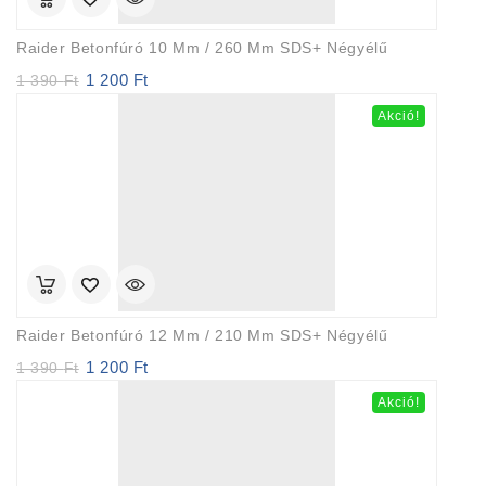
Raider Betonfúró 10 Mm / 260 Mm SDS+ Négyélű
1 200
Ft
Original
Current
1 390
Ft
price
price
Akció!
was:
is:
1
1
390 Ft.
200 Ft.
Raider Betonfúró 12 Mm / 210 Mm SDS+ Négyélű
1 200
Ft
Original
Current
1 390
Ft
price
price
Akció!
was:
is:
1
1
390 Ft.
200 Ft.