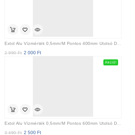
Extol Alu Vízmérték 0,5mm/m Pontos 400mm Utolsó Db Akció!
2 000
Ft
Original
Current
2 990
Ft
price
price
Akció!
was:
is:
2
2
990 Ft.
000 Ft.
Extol Alu Vízmérték 0,5mm/m Pontos 600mm Utolsó Db. Akció
2 500
Ft
Original
Current
3 490
Ft