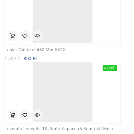
290 Ft.
Lepke Glettvas 450 Mm INOX
800
Ft
Original
Current
1 490
Ft
price
price
Akció!
was:
is:
1
800 Ft.
490 Ft.
Levegős Levegős Tűzőgép Kapocs (5,8mm) 40 Mm (2500 Db-Os)