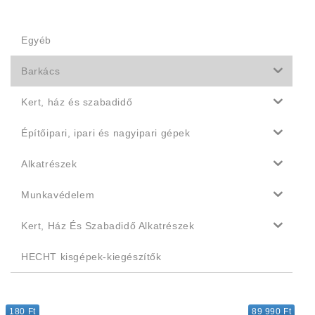
Egyéb
Barkács
Kert, ház és szabadidő
Építőipari, ipari és nagyipari gépek
Alkatrészek
Munkavédelem
Kert, Ház És Szabadidő Alkatrészek
HECHT kisgépek-kiegészítők
180 Ft
89 990 Ft