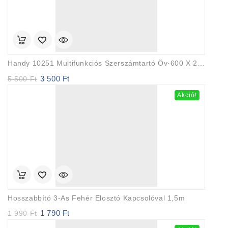
Handy 10251 Multifunkciós Szerszámtartó Öv·600 X 220 X 100 Mm
3 500
Ft
Original
Current
5 500
Ft
price
price
Akció!
was:
is:
5
3
500 Ft.
500 Ft.
Hosszabbító 3-As Fehér Elosztó Kapcsolóval 1,5m
1 790
Ft
Original
Current
1 990
Ft
price
price