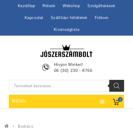
Kezdőlap
Rólunk
Webshop
Szolgáltatások
Kapcsolat
Szállítási feltételek
Fiókom
Kívánságlista
Hívjon Minket!
06 (30) 230 - 8766
Products
search
0
MENU
Barkács