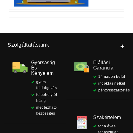
Szolgáltatásaink
Gyorsaság
Elállási
És
Garancia
Kényelem
14 napon belül
gyors
indoklás nélkül
feldolgozás
pénzvisszafizetés
telephelytől
házig
megbízható
kézbesítés
Szakértelem
több éves
tapasztalat