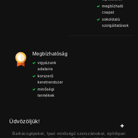
megbízható
csapat
sokoldalú
szolgáltatások
Megbízhatóság
vigyázunk
adataira
korszerű
keretrendszer
minőségi
termékek
Üdvözöljük!
Barkácsgépeket, Ipari minőségű szerszámokat, építőipari