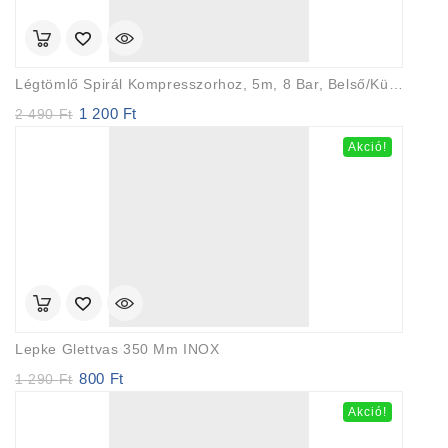
Légtömlő Spirál Kompresszorhoz, 5m, 8 Bar, Belső/külső Átmérő: 6/8mm, PE, 1/4″ Gyorscsatlakozóval
1 200
Ft
Original
Current
2 490
Ft
price
price
Akció!
was:
is:
2
1
490 Ft.
200 Ft.
Lepke Glettvas 350 Mm INOX
800
Ft
Original
Current
1 290
Ft
price
price
Akció!
was:
is:
1
800 Ft.