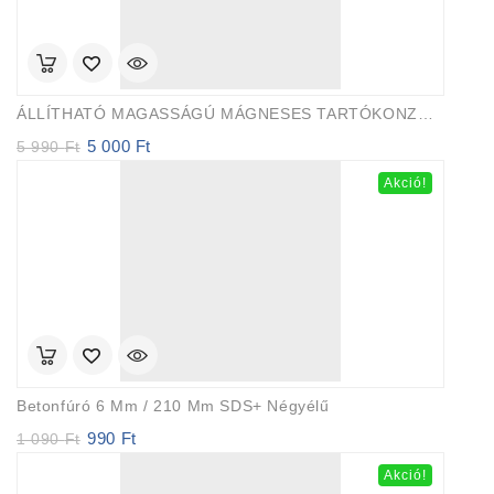
ÁLLÍTHATÓ MAGASSÁGÚ MÁGNESES TARTÓKONZOL, 1/4″ Lézeres Vízmértékhez Utolsó Db. Akció
5 000
Ft
Original
Current
5 990
Ft
price
price
Akció!
was:
is:
5
5
990 Ft.
000 Ft.
Betonfúró 6 Mm / 210 Mm SDS+ Négyélű
990
Ft
Original
Current
1 090
Ft
price
price
Akció!
was:
is: