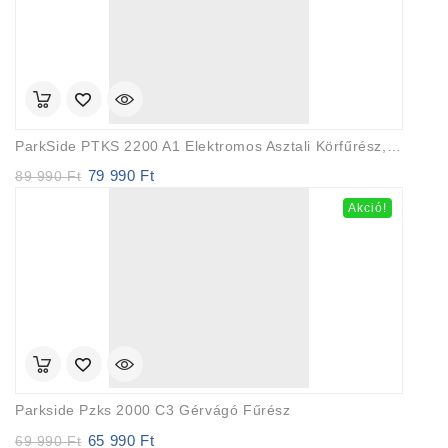
ParkSide PTKS 2200 A1 Elektromos Asztali Körfűrész, 1 X 254 Mm Fűrészlappal, 2200 W
79 990
Ft
Original
Current
89 990
Ft
price
price
Akció!
was:
is:
89
79
990 Ft.
990 Ft.
Parkside Pzks 2000 C3 Gérvágó Fűrész
65 990
Ft
Original
Current
69 990
Ft