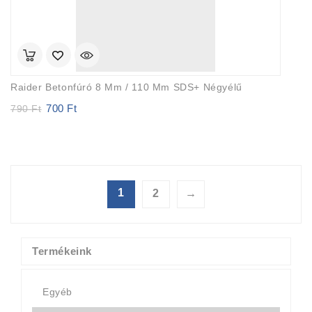
Raider Betonfúró 8 Mm / 110 Mm SDS+ Négyélű
700
Ft
Original
Current
790
Ft
price
price
was:
is:
790 Ft.
700 Ft.
1
2
→
Termékeink
Egyéb