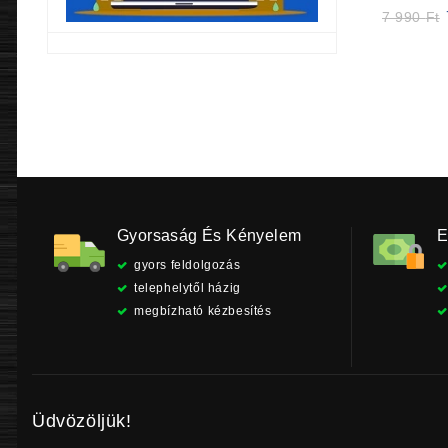
O
7 990
Ft
p
9
Gyorsaság És Kényelem
E
gyors feldolgozás
telephelytől házig
megbízható kézbesítés
Üdvözöljük!