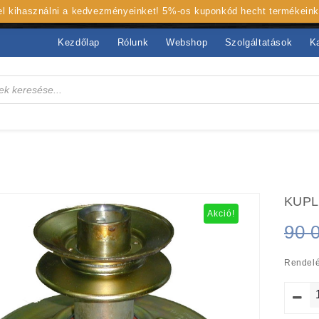
 el kihasználni a kedvezményeinket! 5%-os kuponkód hecht termékein
Kezdőlap
Rólunk
Webshop
Szolgáltatások
K
KUPL
Akció!
90 
Rendelé