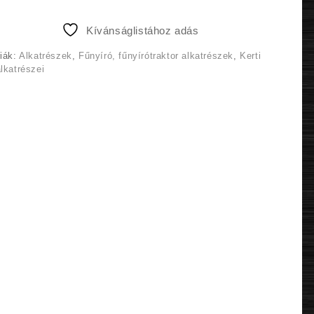
000 Ft.
500 Ft.
Kívánságlistához adás
iák:
Alkatrészek
,
Fűnyíró, fűnyírótraktor alkatrészek
,
Kerti
lkatrészei