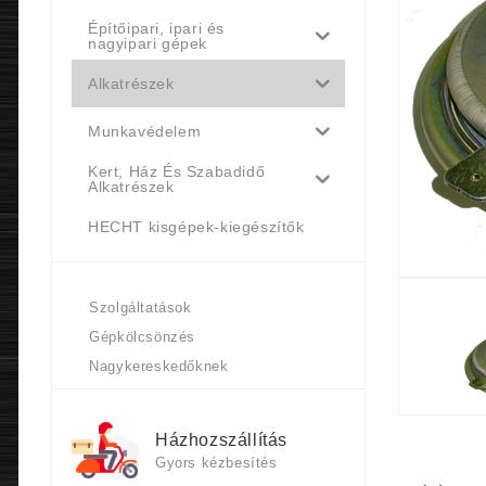
Építőipari, ipari és
nagyipari gépek
Alkatrészek
Munkavédelem
Kert, Ház És Szabadidő
Alkatrészek
HECHT kisgépek-kiegészítők
Szolgáltatások
Gépkölcsönzés
Nagykereskedőknek
Házhozszállítás
Gyors kézbesítés