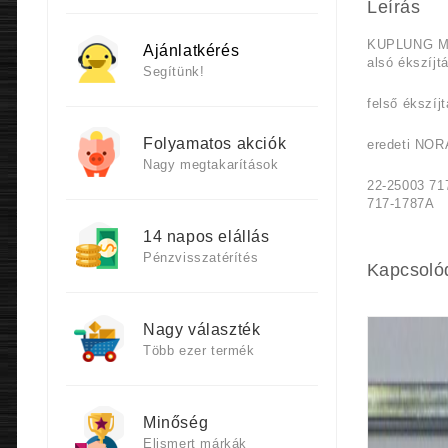
Leírás
KUPLUNG M
Ajánlatkérés
alsó ékszíj
Segítünk!
felső ékszíj
Folyamatos akciók
eredeti NO
Nagy megtakarítások
22-25003 71
717-1787A
14 napos elállás
Pénzvisszatérítés
Kapcsoló
Nagy választék
Több ezer termék
Minőség
Elismert márkák