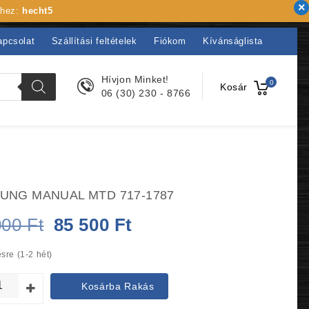
khez:
hecht5
apcsolat
Szállítási feltételek
Fiókom
Kívánságlista
Hívjon Minket!
0
Kosár
06 (30) 230 - 8766
UNG MANUAL MTD 717-1787
Original
Current
000
Ft
85 500
Ft
price
price
sre (1-2 hét)
was:
is:
Kosárba Rakás
90
85