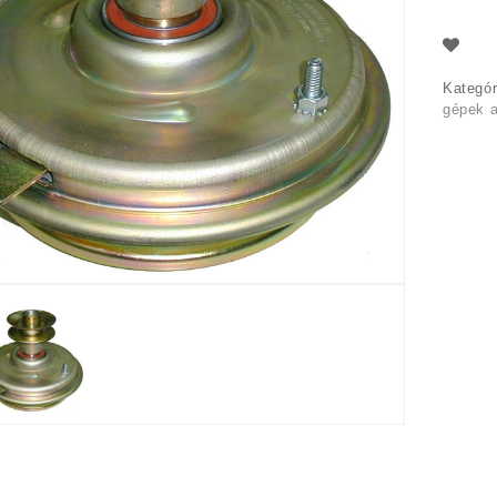
Kategór
gépek a