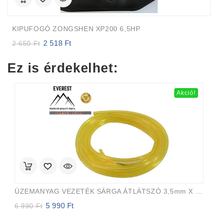
KIPUFOGÓ ZONGSHEN XP200 6,5HP
2 518
Ft
Original
Current
2 650
Ft
price
price
was:
is:
Ez is érdekelhet:
2
2
650 Ft.
518 Ft.
Akció!
ÜZEMANYAG VEZETÉK SÁRGA ÁTLÁTSZÓ 3,5mm X 6,5mm 15m EVEREST PRO
5 990
Ft
Original
Current
6 990
Ft
price
price