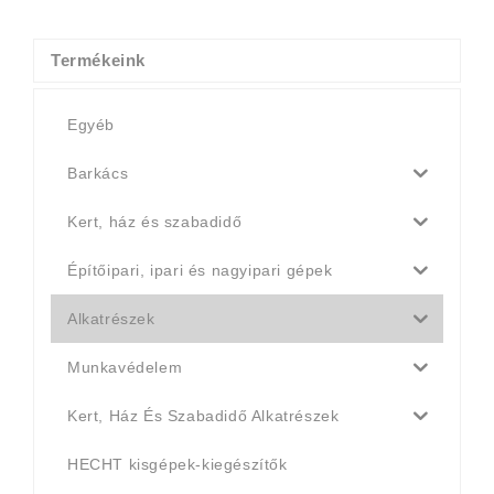
7
6
990 Ft.
990 Ft.
Termékeink
Egyéb
Barkács
Kert, ház és szabadidő
Építőipari, ipari és nagyipari gépek
Alkatrészek
Munkavédelem
Kert, Ház És Szabadidő Alkatrészek
HECHT kisgépek-kiegészítők