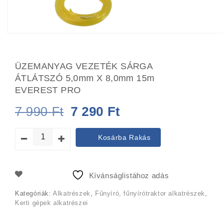
ÜZEMANYAG VEZETÉK SÁRGA
ÁTLÁTSZÓ 5,0mm X 8,0mm 15m
EVEREST PRO
Original
Current
7 990
Ft
7 290
Ft
price
price
Kosárba Rakás
was:
is:
7
7
Kívánságlistához adás
990 Ft.
290 Ft.
Kategóriák:
Alkatrészek
,
Fűnyíró, fűnyírótraktor alkatrészek
,
Kerti gépek alkatrészei