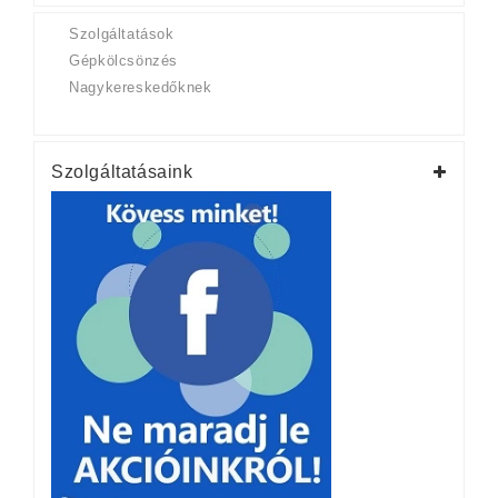
Szolgáltatások
Gépkölcsönzés
Nagykereskedőknek
Szolgáltatásaink