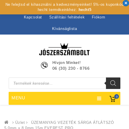
Ne felejtsd el kihasználni a kedvezményeinket! 5%-os kuponkód
Kezdőlap
Rólunk
Webshop
Szolgáltatások
hecht termékeinkhez:
hecht5
Kapcsolat
Szállítási feltételek
Fiókom
Kívánságlista
Hívjon Minket!
06 (30) 230 - 8766
Products
search
0
MENU
Üzlet
ÜZEMANYAG VEZETÉK SÁRGA ÁTLÁTSZÓ
5,0mm x 8,0mm 15m EVEREST PRO