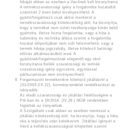
hibáját ebben az esetben a Vevőnek kell bizonyítania.
A termékszavatossági igény a forgalomba hozataltól
számított 2 éven belül érvényesíthető. A
gyártó/forgalmazó csak akkor mentesül a
termékszavatossági kötelezettség alól, ha bizonyítja,
hogy a terméket nem üzleti tevékenysége körén belül
gyártotta, illetve hozta forgalomba; vagy a hiba a
tudomány és technika állása szerint a forgalomba
hozatal időpontjában nem volt felismerhető; vagy a
termék hibája jogszabály, illetve kötelező hatósági
előírás alkalmazásából ered. A
gyártónak/forgalmazónak elegendő egy okot
bizonyítania.Kellék szavatossági és termék
szavatossági igény egyszerre, egymással
párhuzamosan nem érvényesíthető.
Forgalmazott termékeinkre kötelező jótállásról a
151/2003.(IX.22), kormányrendelet rendelkezései az
irányadók.
Az eladó szavatossági és jótállási felelősségére a
Ptk-ban és a 19/2014. (IV.29.) NGM rendeletben
foglaltak az irányadóak.
A Szolgáltató csak abban az esetben mentesül a
jótállási kötelezettség alól, ha bizonyítja, hogy a hiba
oka a teljesítés után keletkezett. Jótállási igényét a
Vevő a kellékszavatosságnál kifejtettek szerint