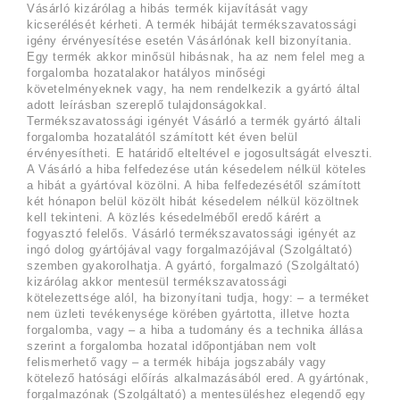
Vásárló kizárólag a hibás termék kijavítását vagy
kicserélését kérheti. A termék hibáját termékszavatossági
igény érvényesítése esetén Vásárlónak kell bizonyítania.
Egy termék akkor minősül hibásnak, ha az nem felel meg a
forgalomba hozatalakor hatályos minőségi
követelményeknek vagy, ha nem rendelkezik a gyártó által
adott leírásban szereplő tulajdonságokkal.
Termékszavatossági igényét Vásárló a termék gyártó általi
forgalomba hozatalától számított két éven belül
érvényesítheti. E határidő elteltével e jogosultságát elveszti.
A Vásárló a hiba felfedezése után késedelem nélkül köteles
a hibát a gyártóval közölni. A hiba felfedezésétől számított
két hónapon belül közölt hibát késedelem nélkül közöltnek
kell tekinteni. A közlés késedelméből eredő kárért a
fogyasztó felelős. Vásárló termékszavatossági igényét az
ingó dolog gyártójával vagy forgalmazójával (Szolgáltató)
szemben gyakorolhatja. A gyártó, forgalmazó (Szolgáltató)
kizárólag akkor mentesül termékszavatossági
kötelezettsége alól, ha bizonyítani tudja, hogy: – a terméket
nem üzleti tevékenysége körében gyártotta, illetve hozta
forgalomba, vagy – a hiba a tudomány és a technika állása
szerint a forgalomba hozatal időpontjában nem volt
felismerhető vagy – a termék hibája jogszabály vagy
kötelező hatósági előírás alkalmazásából ered. A gyártónak,
forgalmazónak (Szolgáltató) a mentesüléshez elegendő egy