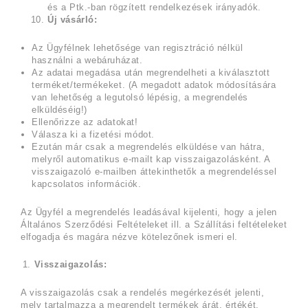
és a Ptk.-ban rögzített rendelkezések irányadók.
Új vásárló:
Az Ügyfélnek lehetősége van regisztráció nélkül
használni a webáruházat.
Az adatai megadása után megrendelheti a kiválasztott
terméket/termékeket. (A megadott adatok módosítására
van lehetőség a legutolsó lépésig, a megrendelés
elküldéséig!)
Ellenőrizze az adatokat!
Válasza ki a fizetési módot.
Ezután már csak a megrendelés elküldése van hátra,
melyről automatikus e-mailt kap visszaigazolásként. A
visszaigazoló e-mailben áttekinthetők a megrendeléssel
kapcsolatos információk.
Az Ügyfél a megrendelés leadásával kijelenti, hogy a jelen
Általános Szerződési Feltételeket ill. a Szállítási feltételeket
elfogadja és magára nézve kötelezőnek ismeri el.
Visszaigazolás:
A visszaigazolás csak a rendelés megérkezését jelenti,
mely tartalmazza a megrendelt termékek árát, értékét,