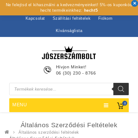
Ne felejtsd el kihasználni a kedvezményeinket! 5%-os kuponkód
Kezdőlap
Rólunk
Webshop
Szolgáltatások
hecht termékeinkhez:
hecht5
Kapcsolat
Szállítási feltételek
Fiókom
Kívánságlista
Hívjon Minket!
06 (30) 230 - 8766
Products
search
0
MENU
Általános Szerződési Feltételek
Általános szerződési feltételek