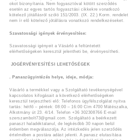
okot bizonyítania. Nem fogyasztóval kötött szerződés
esetén az egyes tartós fogyasztási cikkekre vonatkozó
kötelező jótállásról szóló 151/2003. (IX. 22.) Korm. rendelet
nem ír elő kötelező jótállásra vonatkozó rendelkezéseket.
Szavatossági igények érvényesítése:
Szavatossági igényeit a Vásárló a feltüntetett
elérhetőségeken keresztül jelentheti be, érvényesítheti.
JOGÉRVÉNYESÍTÉSI LEHETŐSÉGEK
. Panaszügyintézés helye, ideje, módja:
Vásárló a termékkel vagy a Szolgáltató tevékenységével
kapcsolatos kifogásait a következő elérhetőségeken
keresztül terjesztheti elő: Telefonos ügyfélszolgálat nyitva
tartás: hétfő – péntek: 08:00 – 16:00 Cím 4700 Mátészalka,
Alkotmány út 23. 4/14. Telefon +36 302308766 E-mail
szerszambolt73@gmail.com. Szolgáltató a beérkezett
panaszt haladéktalanul, de legkésőbb 30 napon belül
érdemben megválaszolja. Az intézkedés jelen szerződés
értelmében a postára adást jelenti. A panasz elutasítása