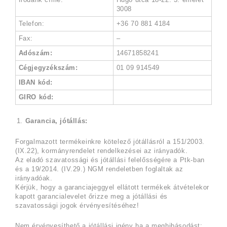
3008
Telefon:
+36 70 881 4184
Fax:
–
Adószám:
14671858241
Cégjegyzékszám:
01 09 914549
IBAN kód:
GIRO kód:
Garancia, jótállás:
Forgalmazott termékeinkre kötelező jótállásról a 151/2003.
(IX.22), kormányrendelet rendelkezései az irányadók.
Az eladó szavatossági és jótállási felelősségére a Ptk-ban
és a 19/2014. (IV.29.) NGM rendeletben foglaltak az
irányadóak.
Kérjük, hogy a garanciajeggyel ellátott termékek átvételekor
kapott garancialevelet őrizze meg a jótállási és
szavatossági jogok érvényesítéséhez!
Nem érvényesíthető a jótállási igény ha a meghibásodást: