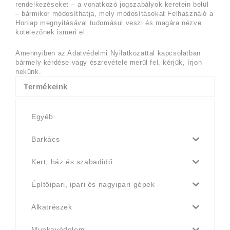
rendelkezéseket – a vonatkozó jogszabályok keretein belül
– bármikor módosíthatja, mely módosításokat Felhasználó a
Honlap megnyitásával tudomásul veszi és magára nézve
kötelezőnek ismeri el.
Amennyiben az Adatvédelmi Nyilatkozattal kapcsolatban
bármely kérdése vagy észrevétele merül fel, kérjük, írjon
nekünk.
Termékeink
Egyéb
Barkács
Kert, ház és szabadidő
Építőipari, ipari és nagyipari gépek
Alkatrészek
Munkavédelem