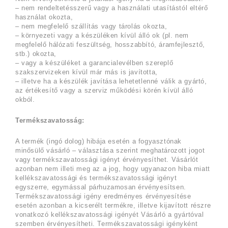
– nem rendeltetésszerű vagy a használati utasítástól eltérő
használat okozta,
– nem megfelelő szállítás vagy tárolás okozta,
– környezeti vagy a készüléken kívül álló ok (pl. nem
megfelelő hálózati feszültség, hosszabbító, áramfejlesztő,
stb.) okozta,
– vagy a készüléket a garancialevélben szereplő
szakszervizeken kívül már más is javította,
– illetve ha a készülék javítása lehetetlenné válik a gyártó,
az értékesítő vagy a szerviz működési körén kívül álló
okból.
Termékszavatosság:
A termék (ingó dolog) hibája esetén a fogyasztónak
minősülő vásárló – választása szerint meghatározott jogot
vagy termékszavatossági igényt érvényesíthet. Vásárlót
azonban nem illeti meg az a jog, hogy ugyanazon hiba miatt
kellékszavatossági és termékszavatossági igényt
egyszerre, egymással párhuzamosan érvényesítsen.
Termékszavatossági igény eredményes érvényesítése
esetén azonban a kicserélt termékre, illetve kijavított részre
vonatkozó kellékszavatossági igényét Vásárló a gyártóval
szemben érvényesítheti. Termékszavatossági igényként