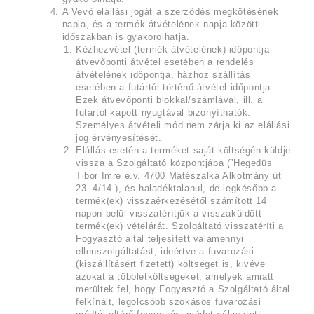
A Vevő elállási jogát a szerződés megkötésének
napja, és a termék átvételének napja közötti
időszakban is gyakorolhatja.
Kézhezvétel (termék átvételének) időpontja
átvevőponti átvétel esetében a rendelés
átvételének időpontja, házhoz szállítás
esetében a futártól történő átvétel időpontja.
Ezek átvevőponti blokkal/számlával, ill. a
futártól kapott nyugtával bizonyíthatók.
Személyes átvételi mód nem zárja ki az elállási
jog érvényesítését.
Elállás esetén a terméket saját költségén küldje
vissza a Szolgáltató központjába (”Hegedüs
Tibor Imre e.v. 4700 Mátészalka Alkotmány út
23. 4/14.), és haladéktalanul, de legkésőbb a
termék(ek) visszaérkezésétől számított 14
napon belül visszatérítjük a visszaküldött
termék(ek) vételárát. Szolgáltató visszatéríti a
Fogyasztó által teljesített valamennyi
ellenszolgáltatást, ideértve a fuvarozási
(kiszállításért fizetett) költséget is, kivéve
azokat a többletköltségeket, amelyek amiatt
merültek fel, hogy Fogyasztó a Szolgáltató által
felkínált, legolcsóbb szokásos fuvarozási