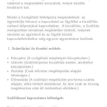
valamint a megrendelés sorszámát, melyre később
hivatkozni tud.
Miután a Szolgáltató feldolgozta megrendelését, az
ügyintézője felveszi a kapcsolatot az Ügyféllel a kiszállítás
várható időpontjával kapcsolatban. A kiszállítás, a Szállítás
menüpontban leírtaknak megfelelően történik, melynek
részletei az ügyintéző és az Ügyfél közötti
kapcsolatfelvételkor még egyszer egyeztetésre kerülnek.
Számlázási és fizetési módok:
Készpénz (A szolgáltató telephelyén készpénzben.)
Utánvét (Szállítói/postai kiszállítás esetén, átvételkor
készpénzben.)
Átutalás (Csak előzetes megállapodás alapján
lehetséges.)
Előreutalás (A szállítást megelőzően pro-forma számla
alapján, előre történő átutalással. Az árut csak az összeg
megérkezése után áll módunkban elküldeni.)
Szállítással kapcsolatos költségek: