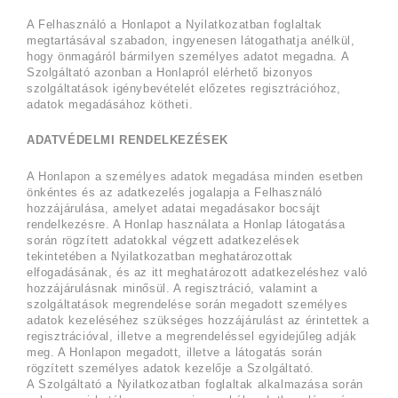
A Felhasználó a Honlapot a Nyilatkozatban foglaltak
megtartásával szabadon, ingyenesen látogathatja anélkül,
hogy önmagáról bármilyen személyes adatot megadna. A
Szolgáltató azonban a Honlapról elérhető bizonyos
szolgáltatások igénybevételét előzetes regisztrációhoz,
adatok megadásához kötheti.
ADATVÉDELMI RENDELKEZÉSEK
A Honlapon a személyes adatok megadása minden esetben
önkéntes és az adatkezelés jogalapja a Felhasználó
hozzájárulása, amelyet adatai megadásakor bocsájt
rendelkezésre. A Honlap használata a Honlap látogatása
során rögzített adatokkal végzett adatkezelések
tekintetében a Nyilatkozatban meghatározottak
elfogadásának, és az itt meghatározott adatkezeléshez való
hozzájárulásnak minősül. A regisztráció, valamint a
szolgáltatások megrendelése során megadott személyes
adatok kezeléséhez szükséges hozzájárulást az érintettek a
regisztrációval, illetve a megrendeléssel egyidejűleg adják
meg. A Honlapon megadott, illetve a látogatás során
rögzített személyes adatok kezelője a Szolgáltató.
A Szolgáltató a Nyilatkozatban foglaltak alkalmazása során