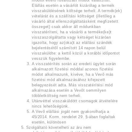
módtól eltérő fuvarozási módot választott.
Elállás esetén a vásárlót kizárólag a termék
visszaküldésének költsége terheli. A termék(ek)
vételárát és a szállítási költséget (illetőleg a
vásárló által ellenszolgáltatásként megfizetett
összeget) csak akkor áll módunkban
visszatéríteni, ha a vásárló a terméke(ke)t
visszaszolgáltatta vagy kétséget kizáróan
igazolta, hogy az(oka)t az elállási szándék
bejelentésétől számított 14 napon belül
visszaküldte: a kettő közül a korábbi időpontot
vesszük figyelembe.
A visszatérítés során az eredeti ügylet során
alkalmazott fizetési móddal azonos fizetési
módot alkalmazunk, kivéve, ha a Vevő más
fizetési mód alkalmazásához kifejezett
belegyezését adta. Más visszatérítési mód
alkalmazása esetén a Vevőt semmilyen
többletköltség nem terheli.
Utánvéttel visszaküldött csomagok átvételére
nincs lehetőségünk.
A Vevő elállási jogát nem gyakorolhatja a
45/2014. Korm. rendelet 29. §-ában foglaltak
esetén, különösen
Szolgáltató követelheti az áru nem