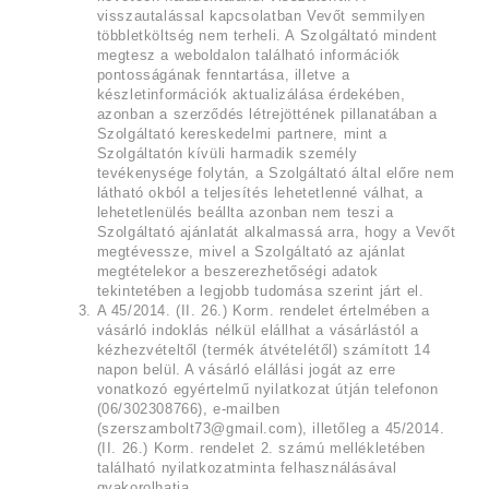
visszautalással kapcsolatban Vevőt semmilyen
többletköltség nem terheli. A Szolgáltató mindent
megtesz a weboldalon található információk
pontosságának fenntartása, illetve a
készletinformációk aktualizálása érdekében,
azonban a szerződés létrejöttének pillanatában a
Szolgáltató kereskedelmi partnere, mint a
Szolgáltatón kívüli harmadik személy
tevékenysége folytán, a Szolgáltató által előre nem
látható okból a teljesítés lehetetlenné válhat, a
lehetetlenülés beállta azonban nem teszi a
Szolgáltató ajánlatát alkalmassá arra, hogy a Vevőt
megtévessze, mivel a Szolgáltató az ajánlat
megtételekor a beszerezhetőségi adatok
tekintetében a legjobb tudomása szerint járt el.
A 45/2014. (II. 26.) Korm. rendelet értelmében a
vásárló indoklás nélkül elállhat a vásárlástól a
kézhezvételtől (termék átvételétől) számított 14
napon belül. A vásárló elállási jogát az erre
vonatkozó egyértelmű nyilatkozat útján telefonon
(06/302308766), e-mailben
(szerszambolt73@gmail.com), illetőleg a 45/2014.
(II. 26.) Korm. rendelet 2. számú mellékletében
található nyilatkozatminta felhasználásával
gyakorolhatja.