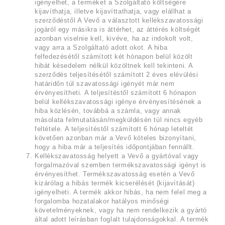
igényelhet, a terméket a Szolgáltató költségére
kijavíthatja, illetve kijavíttathatja, vagy elállhat a
szerződéstől A Vevő a választott kellékszavatossági
jogáról egy másikra is áttérhet, az áttérés költségét
azonban viselnie kell, kivéve, ha az indokolt volt,
vagy arra a Szolgáltató adott okot. A hiba
felfedezésétől számított két hónapon belül közölt
hibát késedelem nélkül közöltnek kell tekinteni. A
szerződés teljesítésétől számított 2 éves elévülési
határidőn túl szavatossági igényét már nem
érvényesítheti. A teljesítéstől számított 6 hónapon
belül kellékszavatossági igénye érvényesítésének a
hiba közlésén, továbbá a számla, vagy annak
másolata felmutatásán/megküldésén túl nincs egyéb
feltétele. A teljesítéstől számított 6 hónap leteltét
követően azonban már a Vevő köteles bizonyítani,
hogy a hiba már a teljesítés időpontjában fennállt.
Kellékszavatosság helyett a Vevő a gyártóval vagy
forgalmazóval szemben termékszavatossági igényt is
érvényesíthet. Termékszavatosság esetén a Vevő
kizárólag a hibás termék kicserélését (kijavítását)
igényelheti. A termék akkor hibás, ha nem felel meg a
forgalomba hozatalakor hatályos minőségi
követelményeknek, vagy ha nem rendelkezik a gyártó
által adott leírásban foglalt tulajdonságokkal. A termék