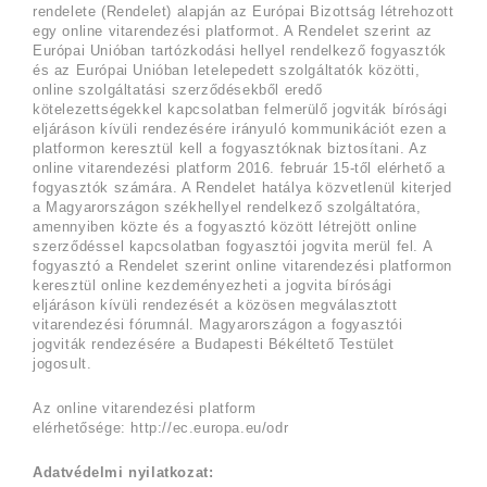
rendelete (Rendelet) alapján az Európai Bizottság létrehozott
egy online vitarendezési platformot. A Rendelet szerint az
Európai Unióban tartózkodási hellyel rendelkező fogyasztók
és az Európai Unióban letelepedett szolgáltatók közötti,
online szolgáltatási szerződésekből eredő
kötelezettségekkel kapcsolatban felmerülő jogviták bírósági
eljáráson kívüli rendezésére irányuló kommunikációt ezen a
platformon keresztül kell a fogyasztóknak biztosítani. Az
online vitarendezési platform 2016. február 15-től elérhető a
fogyasztók számára. A Rendelet hatálya közvetlenül kiterjed
a Magyarországon székhellyel rendelkező szolgáltatóra,
amennyiben közte és a fogyasztó között létrejött online
szerződéssel kapcsolatban fogyasztói jogvita merül fel. A
fogyasztó a Rendelet szerint online vitarendezési platformon
keresztül online kezdeményezheti a jogvita bírósági
eljáráson kívüli rendezését a közösen megválasztott
vitarendezési fórumnál. Magyarországon a fogyasztói
jogviták rendezésére a Budapesti Békéltető Testület
jogosult.
Az online vitarendezési platform
elérhetősége:
http://ec.europa.eu/odr
Adatvédelmi nyilatkozat: