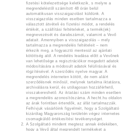
fizetési kötelezettsége keletkezik, s melyre a
megrendeléstől számított 48 órán belül
automatikusan visszaigazolást küldünk. A
visszaigazolás minden esetben tartalmazza a
választott átvételi és fizetési módot, a rendelés
értékét, a szállítási feltételeket, a termék(ek)
megnevezését és darabszámot, valamint a Vevő
adatait. Amennyiben a visszaigazolás – mely
tartalmazza a megrendelés feltételeit – nem
érkezik meg, a fogyasztó mentesül az ajánlati
kötöttség alól. A rendelés leadása előtt a Vevőnek
van lehetősége a regisztrációkor megadott adatok
módosítására a módosult adatok felülírásával és
rögzítésével. A szerződés nyelve magyar. A
megrendelés interneten kötött, de nem aláírt
szerződésnek minősül, melynek tartalma iktatásra,
archiválásra kerül, és utólagosan hozzáférhető,
visszakereshető. Az iktatási szám minden esetben
a megrendelés azonosítószáma. A hecht.hu oldalon
az árak forintban értendők, az áfát tartalmazzák.
Felhívjuk vásárlóink figyelmét, hogy a Szolgáltató
kizárólag Magyarország területén végez internetes
csomagküldő értékesítési tevékenységet.
A Szolgáltató mindent megtesz annak érdekében,
hogy a Vevő által megrendelt termékeket a