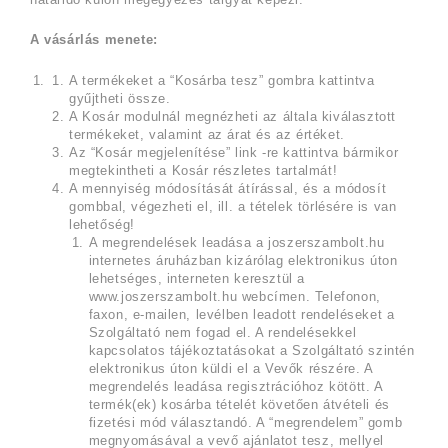
A vásárlás menete:
A termékeket a “Kosárba tesz” gombra kattintva
gyűjtheti össze.
A Kosár modulnál megnézheti az általa kiválasztott
termékeket, valamint az árat és az értéket.
Az “Kosár megjelenítése” link -re kattintva bármikor
megtekintheti a Kosár részletes tartalmát!
A mennyiség módosítását átírással, és a módosít
gombbal, végezheti el, ill. a tételek törlésére is van
lehetőség!
A megrendelések leadása a joszerszambolt.hu
internetes áruházban kizárólag elektronikus úton
lehetséges, interneten keresztül a
www.joszerszambolt.hu webcímen. Telefonon,
faxon, e-mailen, levélben leadott rendeléseket a
Szolgáltató nem fogad el. A rendelésekkel
kapcsolatos tájékoztatásokat a Szolgáltató szintén
elektronikus úton küldi el a Vevők részére. A
megrendelés leadása regisztrációhoz kötött. A
termék(ek) kosárba tételét követően átvételi és
fizetési mód választandó. A “megrendelem” gomb
megnyomásával a vevő ajánlatot tesz, mellyel