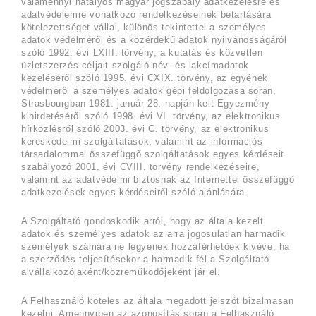
valamennyi hatályos magyar jogszabály adatkezelésre és
adatvédelemre vonatkozó rendelkezéseinek betartására
kötelezettséget vállal, különös tekintettel a személyes
adatok védelméről és a közérdekű adatok nyilvánosságáról
szóló 1992. évi LXIII. törvény, a kutatás és közvetlen
üzletszerzés céljait szolgáló név- és lakcímadatok
kezeléséről szóló 1995. évi CXIX. törvény, az egyének
védelméről a személyes adatok gépi feldolgozása során,
Strasbourgban 1981. január 28. napján kelt Egyezmény
kihirdetéséről szóló 1998. évi VI. törvény, az elektronikus
hírközlésről szóló 2003. évi C. törvény, az elektronikus
kereskedelmi szolgáltatások, valamint az információs
társadalommal összefüggő szolgáltatások egyes kérdéseit
szabályozó 2001. évi CVIII. törvény rendelkezéseire,
valamint az adatvédelmi biztosnak az Internettel összefüggő
adatkezelések egyes kérdéseiről szóló ajánlására.
A Szolgáltató gondoskodik arról, hogy az általa kezelt
adatok és személyes adatok az arra jogosulatlan harmadik
személyek számára ne legyenek hozzáférhetőek kivéve, ha
a szerződés teljesítésekor a harmadik fél a Szolgáltató
alvállalkozójaként/közreműködőjeként jár el.
A Felhasználó köteles az általa megadott jelszót bizalmasan
kezelni. Amennyiben az azonosítás során a Felhasználó