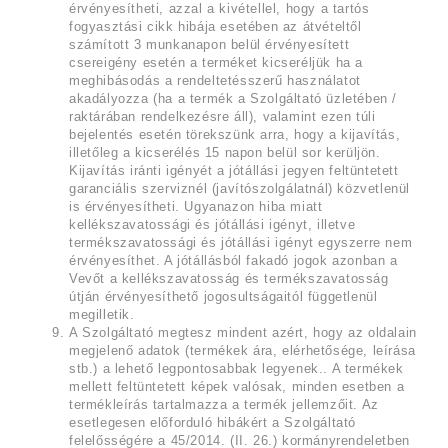
érvényesítheti, azzal a kivétellel, hogy a tartós
fogyasztási cikk hibája esetében az átvételtől
számított 3 munkanapon belül érvényesített
csereigény esetén a terméket kicseréljük ha a
meghibásodás a rendeltetésszerű használatot
akadályozza (ha a termék a Szolgáltató üzletében /
raktárában rendelkezésre áll), valamint ezen túli
bejelentés esetén törekszünk arra, hogy a kijavítás,
illetőleg a kicserélés 15 napon belül sor kerüljön.
Kijavítás iránti igényét a jótállási jegyen feltüntetett
garanciális szerviznél (javítószolgálatnál) közvetlenül
is érvényesítheti. Ugyanazon hiba miatt
kellékszavatossági és jótállási igényt, illetve
termékszavatossági és jótállási igényt egyszerre nem
érvényesíthet. A jótállásból fakadó jogok azonban a
Vevőt a kellékszavatosság és termékszavatosság
útján érvényesíthető jogosultságaitól függetlenül
megilletik.
A Szolgáltató megtesz mindent azért, hogy az oldalain
megjelenő adatok (termékek ára, elérhetősége, leírása
stb.) a lehető legpontosabbak legyenek.. A termékek
mellett feltüntetett képek valósak, minden esetben a
termékleírás tartalmazza a termék jellemzőit. Az
esetlegesen előforduló hibákért a Szolgáltató
felelősségére a 45/2014. (II. 26.) kormányrendeletben