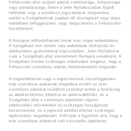
Felhasználó által nyújtott adatok valótlansága, hiányossága
vagy pontatlansága, illetve a jelen Nyilatkozatban foglalt
feltételek vagy a vonatkozó jogszabályok megsértése
esetén a Szolgáltatónak jogában áll részlegesen vagy teljes
mértékben felfüggeszteni, vagy megszüntetni a Felhasználó
hozzáférését.
A Honlapon előfordulhatnak linkek más cégek weboldalaira.
A Szolgáltató nem felelős más weboldalak titoktartási és
adatkezelési gyakorlatával kapcsolatban. Jelen Nyilatkozat
csak a Szolgáltató által üzemeltetett Honlapra vonatkozik. A
Szolgáltató minden szükséges intézkedést megtesz, hogy a
Felhasználó személyes adatait illetéktelenektől megvédje.
A megrendeléssel vagy a regisztrációval összefüggésben
más személyes adatainak megadása esetén az ilyen
személyes adatokat továbbító személyt terheli a felelősség
az adatkezeléshez (ideértve az adattovábbítást, és a
Szolgáltató által a személyes adatokkal végzett
adatkezelési műveleteket is) szükséges hozzájárulás
beszerzéséért, és a jogszerű adatkezeléshez szükséges
tájékoztatás megadásáért. Felhívjuk a figyelmet arra, hogy a
más személyes adataival való visszaélés jogellenes.