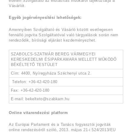
esetén Szolgáltató az elutasítás indokáról tájékoztatja a
Vásárlót.
Egyéb jogérvényesítési lehetőségek:
Amennyiben Szolgáltató és Vásárló között esetlegesen
fennálló jogvita Szolgáltatóval való tárgyalások során nem
rendeződik, bírósági eljárást kezdeményezhet.
SZABOLCS-SZATMÁR BEREG VÁRMEGYEI
KERESKEDELMI ÉSIPARKAMARA MELLETT MŰKÖDŐ
BÉKÉLTETŐ TESTÜLET
Cím: 4400, Nyíregyháza Széchenyi utca 2.
Telefon: +36-42-420-180
Fax: +36-42-420-180
E-mail: bekelteto@szabkam.hu
Online vitarendezési platform
Az Európai Parlament és a Tanács fogyasztói jogviták
online rendezéséről szóló, 2013. május 21-i 524/2013/EU