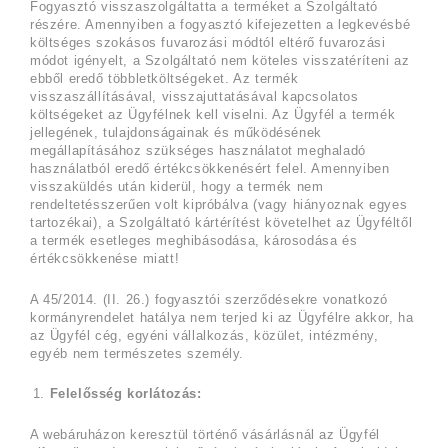
Fogyasztó visszaszolgáltatta a terméket a Szolgáltató
részére. Amennyiben a fogyasztó kifejezetten a legkevésbé
költséges szokásos fuvarozási módtól eltérő fuvarozási
módot igényelt, a Szolgáltató nem köteles visszatéríteni az
ebből eredő többletköltségeket. Az termék
visszaszállításával, visszajuttatásával kapcsolatos
költségeket az Ügyfélnek kell viselni. Az Ügyfél a termék
jellegének, tulajdonságainak és működésének
megállapításához szükséges használatot meghaladó
használatból eredő értékcsökkenésért felel. Amennyiben
visszaküldés után kiderül, hogy a termék nem
rendeltetésszerűen volt kipróbálva (vagy hiányoznak egyes
tartozékai), a Szolgáltató kártérítést követelhet az Ügyféltől
a termék esetleges meghibásodása, károsodása és
értékcsökkenése miatt!
A 45/2014. (II. 26.) fogyasztói szerződésekre vonatkozó
kormányrendelet hatálya nem terjed ki az Ügyfélre akkor, ha
az Ügyfél cég, egyéni vállalkozás, közület, intézmény,
egyéb nem természetes személy.
Felelősség korlátozás:
A webáruházon keresztül történő vásárlásnál az Ügyfél