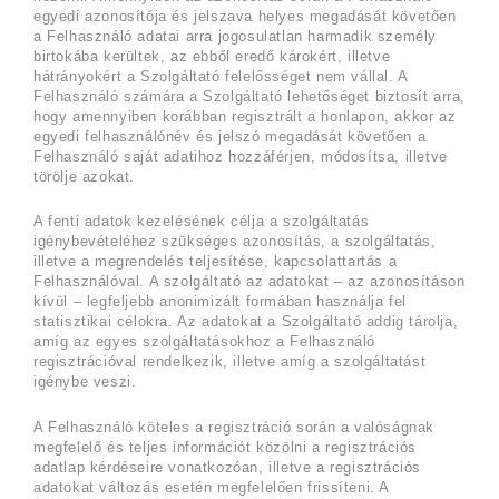
egyedi azonosítója és jelszava helyes megadását követően
a Felhasználó adatai arra jogosulatlan harmadik személy
birtokába kerültek, az ebből eredő károkért, illetve
hátrányokért a Szolgáltató felelősséget nem vállal. A
Felhasználó számára a Szolgáltató lehetőséget biztosít arra,
hogy amennyiben korábban regisztrált a honlapon, akkor az
egyedi felhasználónév és jelszó megadását követően a
Felhasználó saját adatihoz hozzáférjen, módosítsa, illetve
törölje azokat.
A fenti adatok kezelésének célja a szolgáltatás
igénybevételéhez szükséges azonosítás, a szolgáltatás,
illetve a megrendelés teljesítése, kapcsolattartás a
Felhasználóval. A szolgáltató az adatokat – az azonosításon
kívül – legfeljebb anonimizált formában használja fel
statisztikai célokra. Az adatokat a Szolgáltató addig tárolja,
amíg az egyes szolgáltatásokhoz a Felhasználó
regisztrációval rendelkezik, illetve amíg a szolgáltatást
igénybe veszi.
A Felhasználó köteles a regisztráció során a valóságnak
megfelelő és teljes információt közölni a regisztrációs
adatlap kérdéseire vonatkozóan, illetve a regisztrációs
adatokat változás esetén megfelelően frissíteni. A