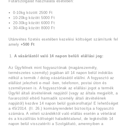
Futárszolgálat használata esetében:
0-10kg között 2500 Ft
10-20kg között 5000 Ft
20-30kg között 6000 Ft
30-40kg között 8000 Ft
Utánvétes fizetés esetében kezelési költséget számítunk fel
amely
+500 Ft
A vásárlástól való 14 napon belüli elállási jog:
Az Ügyfélnek mint fogyasztónak (magánszemély,
természetes személy) jogában áll 14 napon belül indoklás
nélkül a termék / dolog vásárlásától elállni. A fogyasztó az
elállást jelezheti e-mail -ben, telefonon, postai úton és
személyesen is. A fogyasztónak az elállási jogot a termék
Ügyfél általi átvételének napjától (vagy az általa megjelölt, a
fuvarozótól eltérő harmadik személy általi átvételének
napjától) kezdve 14 napon belül gyakorolhatja! E lehetőséget
a 45/2014. (II. 26.) kormányrendelet biztosítja a fogyasztó
számára. A vételi szándéktól való elállás esetén a vételárat
és a kiszállítás költségét haladéktalanul, de legkésőbb 14
napon belül visszatéríti a Szolgáltató, amennyiben a