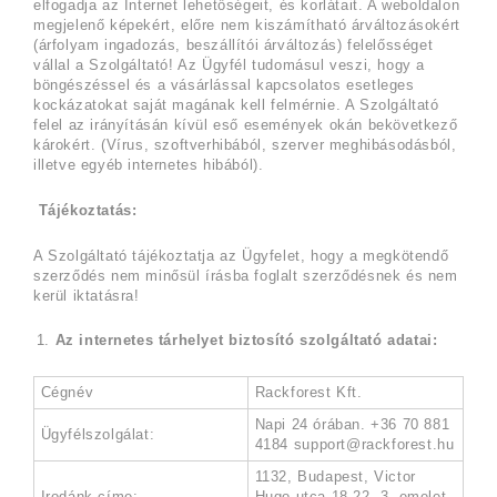
elfogadja az Internet lehetőségeit, és korlátait. A weboldalon
megjelenő képekért, előre nem kiszámítható árváltozásokért
(árfolyam ingadozás, beszállítói árváltozás) felelősséget
vállal a Szolgáltató! Az Ügyfél tudomásul veszi, hogy a
böngészéssel és a vásárlással kapcsolatos esetleges
kockázatokat saját magának kell felmérnie. A Szolgáltató
felel az irányításán kívül eső események okán bekövetkező
károkért. (Vírus, szoftverhibából, szerver meghibásodásból,
illetve egyéb internetes hibából).
Tájékoztatás:
A Szolgáltató tájékoztatja az Ügyfelet, hogy a megkötendő
szerződés nem minősül írásba foglalt szerződésnek és nem
kerül iktatásra!
Az internetes tárhelyet biztosító szolgáltató adatai:
Cégnév
Rackforest Kft.
Napi 24 órában.
+36 70 881
Ügyfélszolgálat:
4184
support@rackforest.hu
1132, Budapest, Victor
Irodánk címe:
Hugo utca 18-22. 3. emelet