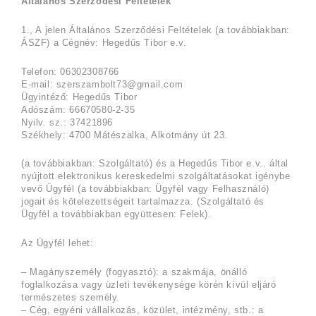
Általános Szerződési Feltételek
1., A jelen Általános Szerződési Feltételek (a továbbiakban:
ÁSZF) a Cégnév: Hegedűs Tibor e.v.
Telefon: 06302308766
E-mail:
szerszambolt73@gmail.com
Ügyintéző: Hegedűs Tibor
Adószám: 66670580-2-35
Nyilv. sz.: 37421896
Székhely: 4700 Mátészalka, Alkotmány út 23.
(a továbbiakban: Szolgáltató) és a Hegedűs Tibor e.v.. által
nyújtott elektronikus kereskedelmi szolgáltatásokat igénybe
vevő Ügyfél (a továbbiakban: Ügyfél vagy Felhasználó)
jogait és kötelezettségeit tartalmazza. (Szolgáltató és
Ügyfél a továbbiakban együttesen: Felek).
Az Ügyfél lehet:
– Magányszemély (fogyasztó): a szakmája, önálló
foglalkozása vagy üzleti tevékenysége körén kívül eljáró
természetes személy.
– Cég, egyéni vállalkozás, közület, intézmény, stb.: a