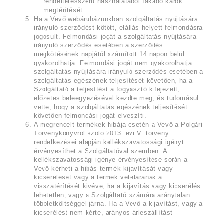
rendeltetésszerű használatából fakadó károk
megtérítését.
Ha a Vevő webáruházunkban szolgáltatás nyújtására
irányuló szerződést kötött, elállás helyett felmondásra
jogosult. Felmondási jogát a szolgáltatás nyújtására
irányuló szerződés esetében a szerződés
megkötésének napjától számított 14 napon belül
gyakorolhatja. Felmondási jogát nem gyakorolhatja
szolgáltatás nyújtására irányuló szerződés esetében a
szolgáltatás egészének teljesítését követően, ha a
Szolgáltató a teljesítést a fogyasztó kifejezett,
előzetes beleegyezésével kezdte meg, és tudomásul
vette, hogy a szolgáltatás egészének teljesítését
követően felmondási jogát elveszíti.
A megrendelt termékek hibája esetén a Vevő a Polgári
Törvénykönyvről szóló 2013. évi V. törvény
rendelkezései alapján kellékszavatossági igényt
érvényesíthet a Szolgáltatóval szemben. A
kellékszavatossági igénye érvényesítése során a
Vevő kérheti a hibás termék kijavítását vagy
kicserélését vagy a termék vételárának a
visszatérítését kivéve, ha a kijavítás vagy kicserélés
lehetetlen, vagy a Szolgáltató számára aránytalan
többletköltséggel járna. Ha a Vevő a kijavítást, vagy a
kicserélést nem kérte, arányos árleszállítást