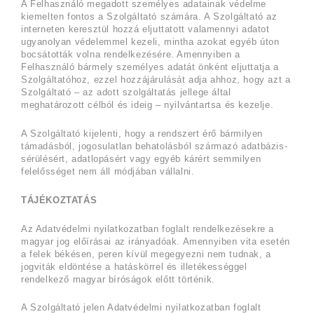
A Felhasználó megadott személyes adatainak védelme
kiemelten fontos a Szolgáltató számára. A Szolgáltató az
interneten keresztül hozzá eljuttatott valamennyi adatot
ugyanolyan védelemmel kezeli, mintha azokat egyéb úton
bocsátották volna rendelkezésére. Amennyiben a
Felhasználó bármely személyes adatát önként eljuttatja a
Szolgáltatóhoz, ezzel hozzájárulását adja ahhoz, hogy azt a
Szolgáltató – az adott szolgáltatás jellege által
meghatározott célból és ideig – nyilvántartsa és kezelje.
A Szolgáltató kijelenti, hogy a rendszert érő bármilyen
támadásból, jogosulatlan behatolásból származó adatbázis-
sérülésért, adatlopásért vagy egyéb kárért semmilyen
felelősséget nem áll módjában vállalni.
TÁJÉKOZTATÁS
Az Adatvédelmi nyilatkozatban foglalt rendelkezésekre a
magyar jog előírásai az irányadóak. Amennyiben vita esetén
a felek békésen, peren kívül megegyezni nem tudnak, a
jogviták eldöntése a hatáskörrel és illetékességgel
rendelkező magyar bíróságok előtt történik.
A Szolgáltató jelen Adatvédelmi nyilatkozatban foglalt