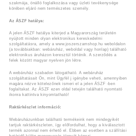
szakmája, önálló foglalkozása vagy üzleti tevékenysége
körében eljáró nem természetes személy.
Az ÁSZF hatálya:
A jelen ÁSZF hatálya kiterjed a Magyarország területén
nyújtott minden olyan elektronikus kereskedelmi
szolgáltatásra, amely a www.joszerszamshop.hu weboldalon
(a továbbiakban: webáruház, weboldal vagy honlap) található
elektronikus áruházon keresztül történik. A szerződés a
felek között magyar nyelven jön létre.
A webáruház szabadon látogatható. A webáruház
szolgáltatásait Ön, mint Ügyfél j igénybe veheti, amennyiben
magára nézve kötelezőnek ismeri el a jelen ÁSZF -ben
foglaltakat. Az ÁSZF ezen oldal tetején található nyomtató
ikonra kattintva kinyomtatható!
Raktárkészlet információ:
Webáruházunkban található termékeink nem mindegyikét
tartjuk raktárkészleten, így előfordulhat, hogy a kiválasztott
termék azonnal nem érhető el. Ebben az esetben a szállítási
határidő külön megegyezés tárgyát képezi.