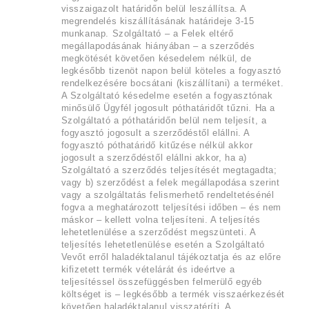
visszaigazolt határidőn belül leszállítsa. A
megrendelés kiszállításának határideje 3-15
munkanap. Szolgáltató – a Felek eltérő
megállapodásának hiányában – a szerződés
megkötését követően késedelem nélkül, de
legkésőbb tizenöt napon belül köteles a fogyasztó
rendelkezésére bocsátani (kiszállítani) a terméket.
A Szolgáltató késedelme esetén a fogyasztónak
minősülő Ügyfél jogosult póthatáridőt tűzni. Ha a
Szolgáltató a póthatáridőn belül nem teljesít, a
fogyasztó jogosult a szerződéstől elállni. A
fogyasztó póthatáridő kitűzése nélkül akkor
jogosult a szerződéstől elállni akkor, ha a)
Szolgáltató a szerződés teljesítését megtagadta;
vagy b) szerződést a felek megállapodása szerint
vagy a szolgáltatás felismerhető rendeltetésénél
fogva a meghatározott teljesítési időben – és nem
máskor – kellett volna teljesíteni. A teljesítés
lehetetlenülése a szerződést megszünteti. A
teljesítés lehetetlenülése esetén a Szolgáltató
Vevőt erről haladéktalanul tájékoztatja és az előre
kifizetett termék vételárát és ideértve a
teljesítéssel összefüggésben felmerülő egyéb
költséget is – legkésőbb a termék visszaérkezését
követően haladéktalanul visszatéríti. A