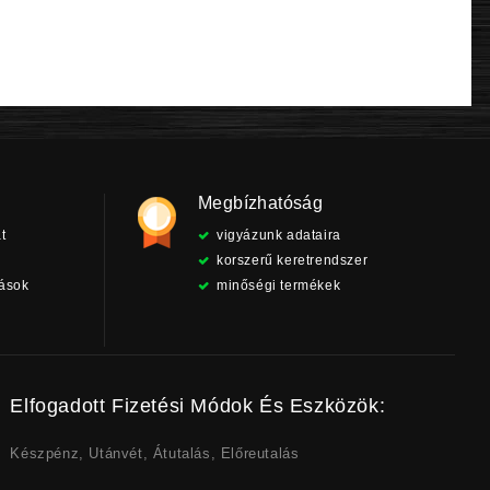
Megbízhatóság
t
vigyázunk adataira
korszerű keretrendszer
tások
minőségi termékek
Elfogadott Fizetési Módok És Eszközök:
Készpénz, Utánvét, Átutalás, Előreutalás