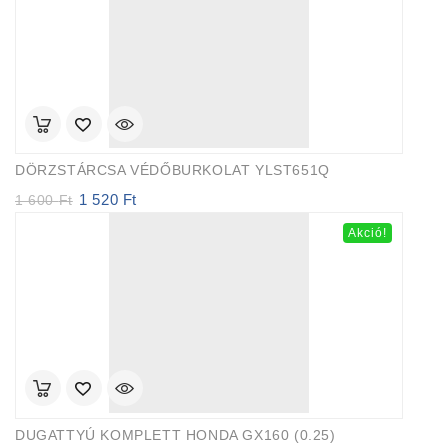
790 Ft.
651 Ft.
DÖRZSTÁRCSA VÉDŐBURKOLAT YLST651Q
1 520
Ft
Original
Current
1 600
Ft
price
price
Akció!
was:
is:
1
1
600 Ft.
520 Ft.
DUGATTYÚ KOMPLETT HONDA GX160 (0.25)