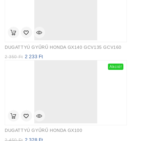
DUGATTYÚ GYŰRŰ HONDA GX140 GCV135 GCV160
2 233
Ft
Original
Current
2 350
Ft
price
price
Akció!
was:
is:
2
2
350 Ft.
233 Ft.
DUGATTYÚ GYŰRŰ HONDA GX100
2 328
Ft
Original
Current
2 450
Ft