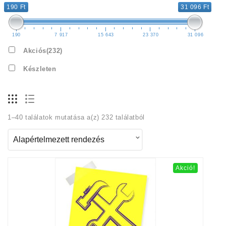
190 Ft
31 096 Ft
190
7 917
15 643
23 370
31 096
Akciós
(232)
Készleten
1–40 találatok mutatása a(z) 232 találatból
Akció!