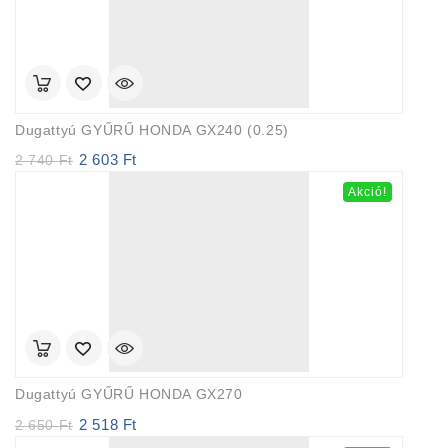
Dugattyú GYŰRŰ HONDA GX240 (0.25)
2 603
Ft
Original
Current
2 740
Ft
price
price
Akció!
was:
is:
2
2
740 Ft.
603 Ft.
Dugattyú GYŰRŰ HONDA GX270
2 518
Ft
Original
Current
2 650
Ft
price
price