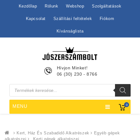
Kezdőlap
Rólunk
Webshop
Szolgáltatások
Kapcsolat
Szállítási feltételek
Fiókom
Kívánságlista
Hívjon Minket!
06 (30) 230 - 8766
Products
search
0
MENU
Kert, Ház És Szabadidő Alkatrészek
Egyéb gépek
alkatrészei
Kerti gépek alkatrészei