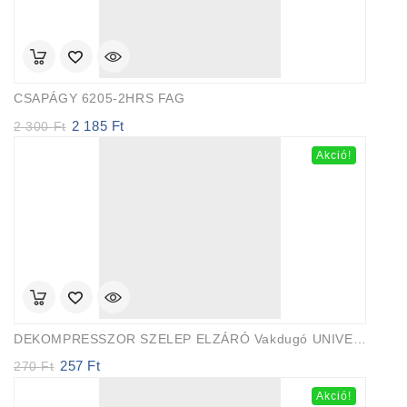
CSAPÁGY 6205-2HRS FAG
2 185
Ft
Original
Current
2 300
Ft
price
price
Akció!
was:
is:
2
2
300 Ft.
185 Ft.
DEKOMPRESSZOR SZELEP ELZÁRÓ Vakdugó UNIVERZÁLIS FARMERTEC
257
Ft
Original
Current
270
Ft
price
price
Akció!
was:
is: