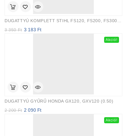
DUGATTYÚ KOMPLETT STIHL FS120, FS200, FS300 FARMERTEC
3 183
Ft
Original
Current
3 350
Ft
price
price
Akció!
was:
is:
3
3
350 Ft.
183 Ft.
DUGATTYÚ GYŰRŰ HONDA GX120, GXV120 (0.50)
2 090
Ft
Original
Current
2 200
Ft
price
price
Akció!
was:
is:
2
2
200 Ft.
090 Ft.