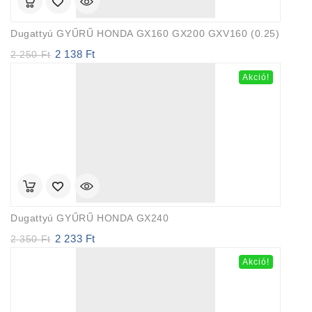
Dugattyú GYŰRŰ HONDA GX160 GX200 GXV160 (0.25)
2 138
Ft
Original
Current
2 250
Ft
price
price
Akció!
was:
is:
2
2
250 Ft.
138 Ft.
Dugattyú GYŰRŰ HONDA GX240
2 233
Ft
Original
Current
2 350
Ft
price
price
Akció!
was:
is:
2
2
350 Ft.
233 Ft.