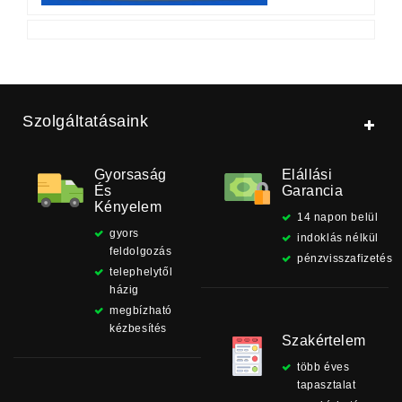
Szolgáltatásaink
Gyorsaság
Elállási
És
Garancia
Kényelem
14 napon belül
gyors
indoklás nélkül
feldolgozás
pénzvisszafizetés
telephelytől
házig
megbízható
kézbesítés
Szakértelem
több éves
tapasztalat