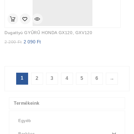
Dugattyú GYŰRŰ HONDA GX120, GXV120
2 090
Ft
Original
Current
2 200
Ft
price
price
was:
is:
2
2
200 Ft.
090 Ft.
1
2
3
4
5
6
→
Termékeink
Egyéb
Barkács