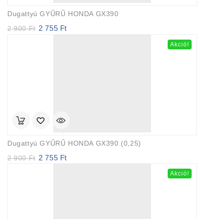
Dugattyú GYŰRŰ HONDA GX390
2 755
Ft
Original
Current
2 900
Ft
price
price
Akció!
was:
is:
2
2
900 Ft.
755 Ft.
Dugattyú GYŰRŰ HONDA GX390 (0,25)
2 755
Ft
Original
Current
2 900
Ft
price
price
Akció!
was:
is:
2
2
900 Ft.
755 Ft.