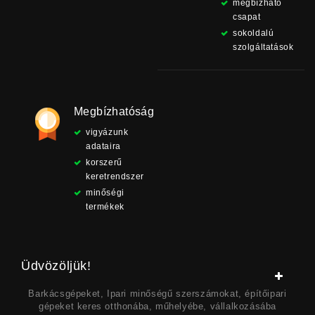
megbízható
csapat
sokoldalú
szolgáltatások
Megbízhatóság
vigyázunk
adataira
korszerű
keretrendszer
minőségi
termékek
Üdvözöljük!
Barkácsgépeket, Ipari minőségű szerszámokat, építőipari
gépeket keres otthonába, műhelyébe, vállalkozásába