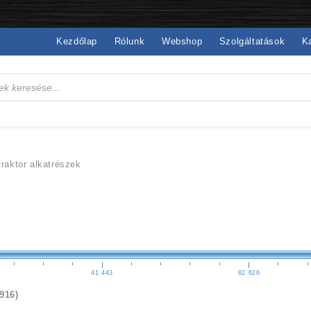
Kezdőlap
Rólunk
Webshop
Szolgáltatások
K
traktor alkatrészek
41 443
82 626
(916)