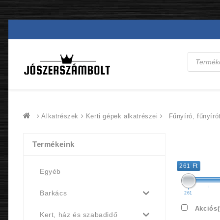
Products
search
Alkatrészek
Kerti gépek alkatrészei
Fűnyíró, fűnyíró
Termékeink
261 Ft
Egyéb
Barkács
261
Akciós
Kert, ház és szabadidő