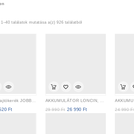
en
1–40 találatok mutatása a(z) 926 találatból
14 FOGÚ Hajtókerék JOBB FŰNYíró KERÉK
AKKUMULÁTOR LONCIN, ALKO, OLEOMAC, STIGA Eredeti Loncin
 520
Ft
26 990
Ft
ginal
Current
Original
Current
29 990
Ft
24 990
F
ce
price
price
price
:
is:
was:
is:
1
29
26
 Ft.
520 Ft.
990 Ft.
990 Ft.