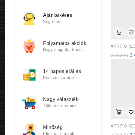
Ajánlatkérés
Segítünk!
Folyamatos akciók
Nagy megtakarítások
3
Ori
3 600
Ft
pri
was
14 napos elállás
3
600
Pénzvisszatérítés
Nagy választék
Több ezer termék
Minőség
Elismert márkák
3
Ori
3 500
Ft