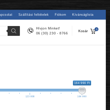
apcsolat
Szállítási feltételek
Fiókom
Kívánságlista
Hívjon Minket!
0
Kosár
06 (30) 230 - 8766
164 990 Ft
123 808
164 990