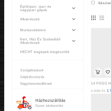
Készlet
Építőipari, ipari és
nagyipari gépek
Alkatrészek
Munkavédelem
Kert, Ház És Szabadidő
Alkatrészek
HECHT kisgépek-kiegészítők
Szolgáltatások
Gépkölcsönzés
Nagykereskedőknek
1
Ori
1 600
Ft
pri
was
Házhozszállítás
1
Gyors kézbesítés
600