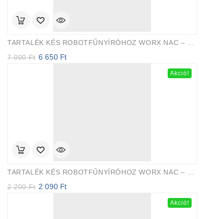
TARTALÉK KÉS ROBOTFŰNYÍRÓHOZ WORX NAC – 30 Db
6 650
Ft
Original
Current
7 000
Ft
price
price
Akció!
was:
is:
7
6
000 Ft.
650 Ft.
TARTALÉK KÉS ROBOTFŰNYÍRÓHOZ WORX NAC – 9 Db/cs
2 090
Ft
Original
Current
2 200
Ft
price
price
Akció!
was:
is:
2
2