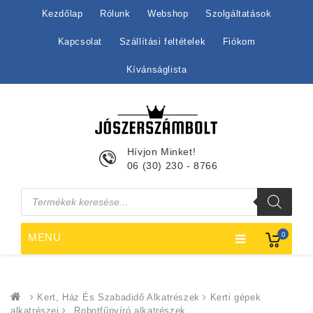
Kezdőlap
Rólunk
Webshop
Szolgáltatások
Kapcsolat
Szállítási feltételek
Fiókom
Kívánságlista
Hívjon Minket!
06 (30) 230 - 8766
Products
search
0
MENU
Kert, Ház És Szabadidő Alkatrészek
Kerti gépek
alkatrészei
Robotfűnyíró alkatrészek