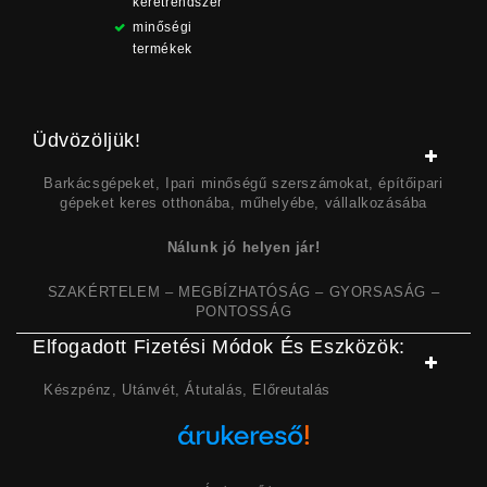
keretrendszer
minőségi
termékek
Üdvözöljük!
Barkácsgépeket, Ipari minőségű szerszámokat, építőipari
gépeket keres otthonába, műhelyébe, vállalkozásába
Nálunk jó helyen jár!
SZAKÉRTELEM – MEGBÍZHATÓSÁG – GYORSASÁG –
PONTOSSÁG
Elfogadott Fizetési Módok És Eszközök:
Készpénz, Utánvét, Átutalás, Előreutalás