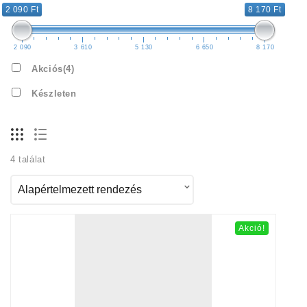
2 090 Ft
8 170 Ft
2 090
3 610
5 130
6 650
8 170
Akciós
(4)
Készleten
4 találat
Akció!