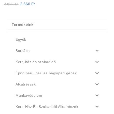
2 660
Ft
Original
Current
2 800
Ft
price
price
was:
is:
2
2
800 Ft.
660 Ft.
Termékeink
Egyéb
Barkács
Kert, ház és szabadidő
Építőipari, ipari és nagyipari gépek
Alkatrészek
Munkavédelem
Kert, Ház És Szabadidő Alkatrészek