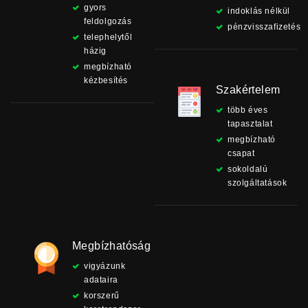
gyors
indoklás nélkül
feldolgozás
pénzvisszafizetés
telephelytől
házig
megbízható
kézbesítés
Szakértelem
több éves
tapasztalat
megbízható
csapat
sokoldalú
szolgáltatások
Megbízhatóság
vigyázunk
adataira
korszerű