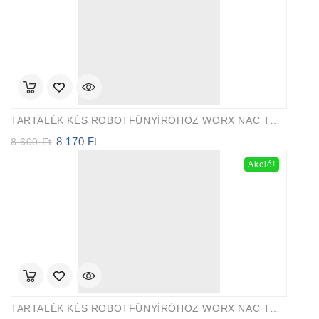
200 Ft.
090 Ft.
TARTALÉK KÉS ROBOTFŰNYÍRÓHOZ WORX NAC TYTAN – 30 Db/cs
8 170
Ft
Original
Current
8 600
Ft
price
price
Akció!
was:
is:
8
8
600 Ft.
170 Ft.
TARTALÉK KÉS ROBOTFŰNYÍRÓHOZ WORX NAC TYTAN – 9 Db/cs