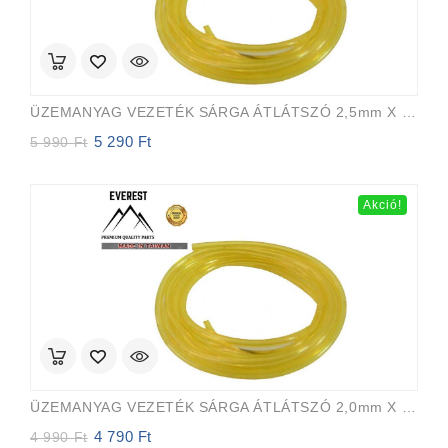
ÜZEMANYAG VEZETÉK SÁRGA ÁTLÁTSZÓ 2,5mm X 5,0mm 15m EVEREST PRO
5 290
Ft
Original
Current
5 990
Ft
price
price
was:
is:
5
5
Akció!
990 Ft.
290 Ft.
ÜZEMANYAG VEZETÉK SÁRGA ÁTLÁTSZÓ 2,0mm X 3,5mm 15m EVEREST PRO
4 790
Ft
Original
Current
4 990
Ft