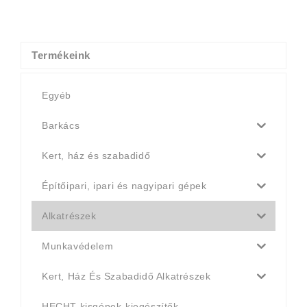
price
price
was:
is:
4
4
990 Ft.
790 Ft.
Termékeink
Egyéb
Barkács
Kert, ház és szabadidő
Építőipari, ipari és nagyipari gépek
Alkatrészek
Munkavédelem
Kert, Ház És Szabadidő Alkatrészek
HECHT kisgépek-kiegészítők