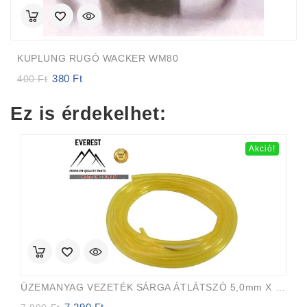
KUPLUNG RUGÓ WACKER WM80
380
Ft
Original
Current
400
Ft
price
price
was:
is:
Ez is érdekelhet:
400 Ft.
380 Ft.
Akció!
ÜZEMANYAG VEZETÉK SÁRGA ÁTLÁTSZÓ 5,0mm X 8,0mm 15m EVEREST PRO
Original
Current