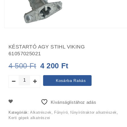
KÉSTARTÓ AGY STIHL VIKING
61057025021
Original
Current
4 500
Ft
4 200
Ft
price
price
Kosárba Rakás
was:
is:
4
4
Kívánságlistához adás
500 Ft.
200 Ft.
Kategóriák:
Alkatrészek
,
Fűnyíró, fűnyírótraktor alkatrészek
,
Kerti gépek alkatrészei