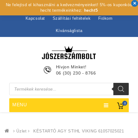
Ne felejtsd el kihasználni a kedvezményeinket! 5%-os kuponkód
Kezdőlap
Rólunk
Webshop
Szolgáltatások
hecht termékeinkhez:
hecht5
Kapcsolat
Szállítási feltételek
Fiókom
Kívánságlista
Hívjon Minket!
06 (30) 230 - 8766
Products
search
0
MENU
Üzlet
KÉSTARTÓ AGY STIHL VIKING 61057025021