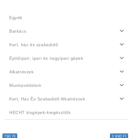
Egyéb
Barkács
Kert, ház és szabadidő
Építőipari, ipari és nagyipari gépek
Alkatrészek
Munkavédelem
Kert, Ház És Szabadidő Alkatrészek
HECHT kisgépek-kiegészítők
790 Ft
3 990 Ft