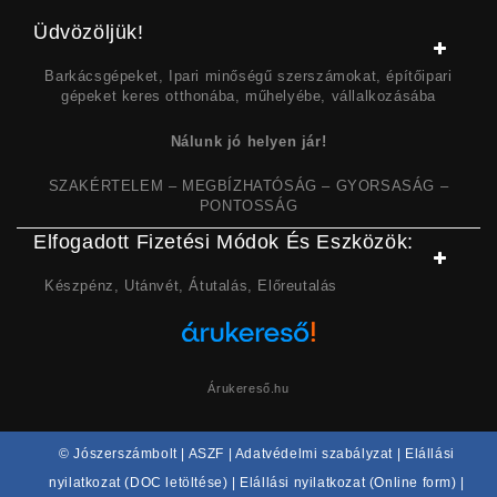
Üdvözöljük!
Barkácsgépeket, Ipari minőségű szerszámokat, építőipari
gépeket keres otthonába, műhelyébe, vállalkozásába
Nálunk jó helyen jár!
SZAKÉRTELEM – MEGBÍZHATÓSÁG – GYORSASÁG –
PONTOSSÁG
Elfogadott Fizetési Módok És Eszközök:
Készpénz, Utánvét, Átutalás, Előreutalás
Árukereső.hu
© Jószerszámbolt |
ASZF
|
Adatvédelmi szabályzat
|
Elállási
nyilatkozat (DOC letöltése)
|
Elállási nyilatkozat (Online form)
|