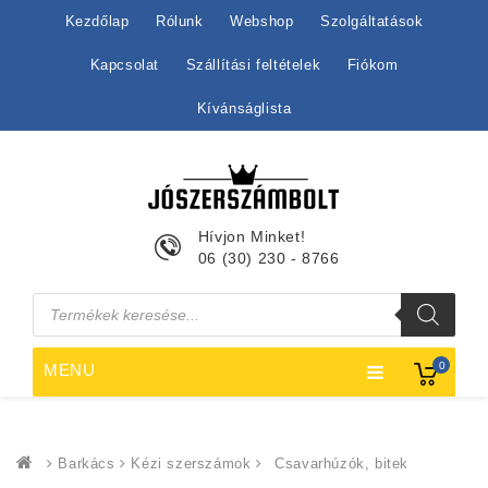
Kezdőlap
Rólunk
Webshop
Szolgáltatások
Kapcsolat
Szállítási feltételek
Fiókom
Kívánságlista
Hívjon Minket!
06 (30) 230 - 8766
Products
search
0
MENU
Barkács
Kézi szerszámok
Csavarhúzók, bitek