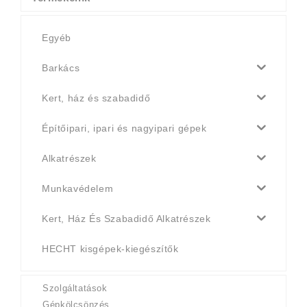
Egyéb
Barkács
Kert, ház és szabadidő
Építőipari, ipari és nagyipari gépek
Alkatrészek
Munkavédelem
Kert, Ház És Szabadidő Alkatrészek
HECHT kisgépek-kiegészítők
Szolgáltatások
Gépkölcsönzés