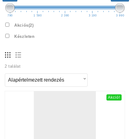
790
1 590
2 390
3 190
3 990
Akciós
(2)
Készleten
2 találat
Akció!