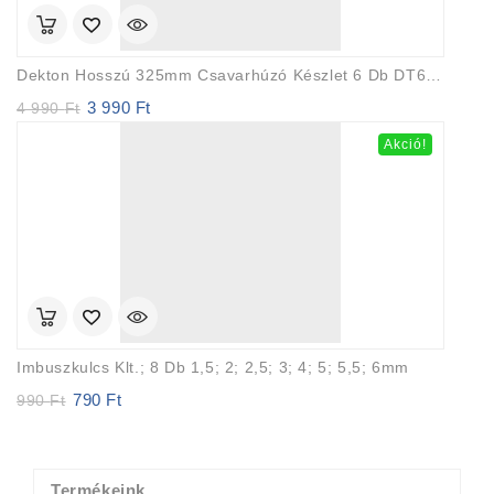
Dekton Hosszú 325mm Csavarhúzó Készlet 6 Db DT65265
3 990
Ft
Original
Current
4 990
Ft
price
price
Akció!
was:
is:
4
3
990 Ft.
990 Ft.
Imbuszkulcs Klt.; 8 Db 1,5; 2; 2,5; 3; 4; 5; 5,5; 6mm
790
Ft
Original
Current
990
Ft
price
price
was:
is:
990 Ft.
790 Ft.
Termékeink