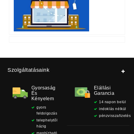
Szolgáltatásaink
Gyorsaság
Elállási
És
Garancia
Kényelem
14 napon belül
gyors
indoklás nélkül
feldolgozás
pénzvisszafizetés
telephelytől
házig
megbízható