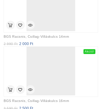
BGS Racsnis, Csillag-Villáskulcs 14mm
2 000
Ft
Original
Current
2 990
Ft
price
price
Akció!
was:
is:
2
2
990 Ft.
000 Ft.
BGS Racsnis, Csillag-Villáskulcs 16mm
2 500
Ft
Original
Current
3 590
Ft