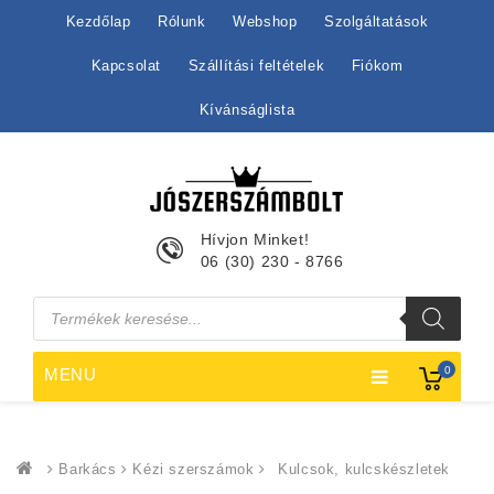
Kezdőlap
Rólunk
Webshop
Szolgáltatások
Kapcsolat
Szállítási feltételek
Fiókom
Kívánságlista
Hívjon Minket!
06 (30) 230 - 8766
Products
search
0
MENU
Barkács
Kézi szerszámok
Kulcsok, kulcskészletek