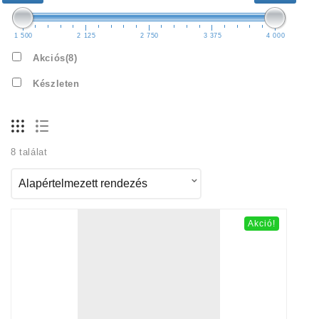
1 500
2 125
2 750
3 375
4 000
Akciós
(8)
Készleten
8 találat
Akció!