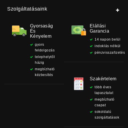
Szolgáltatásaink
Gyorsaság
Elállási
És
Garancia
Kényelem
14 napon belül
gyors
indoklás nélkül
feldolgozás
pénzvisszafizetés
telephelytől
házig
megbízható
kézbesítés
Szakértelem
több éves
tapasztalat
megbízható
csapat
sokoldalú
szolgáltatások