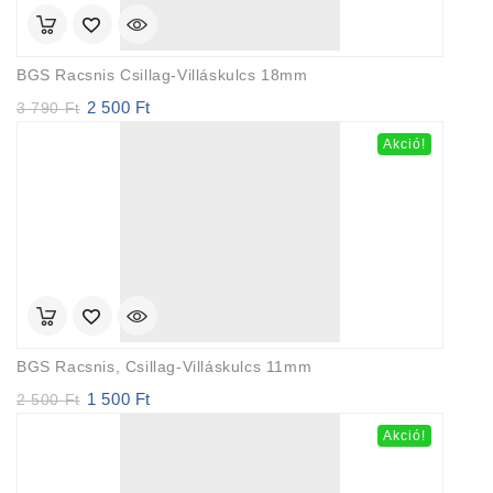
BGS Racsnis Csillag-Villáskulcs 18mm
2 500
Ft
Original
Current
3 790
Ft
price
price
Akció!
was:
is:
3
2
790 Ft.
500 Ft.
BGS Racsnis, Csillag-Villáskulcs 11mm
1 500
Ft
Original
Current
2 500
Ft
price
price
Akció!
was:
is:
2
1
500 Ft.
500 Ft.