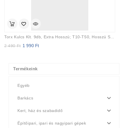
Torx Kulcs Klt. 9db, Extra Hosszú; T10-T50, Hosszú Szár: Tömör, Rövid Szár: Lyukas, CV., 90-225mm
1 990
Ft
Original
Current
2 490
Ft
price
price
was:
is:
2
1
490 Ft.
990 Ft.
Termékeink
Egyéb
Barkács
Kert, ház és szabadidő
Építőipari, ipari és nagyipari gépek