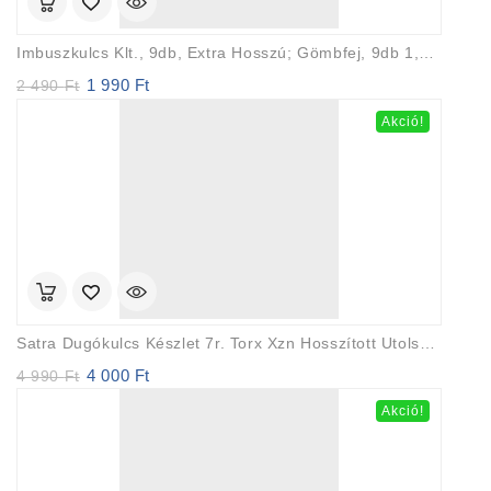
Imbuszkulcs Klt., 9db, Extra Hosszú; Gömbfej, 9db 1,5-10mm, CV., 95-237mm
1 990
Ft
Original
Current
2 490
Ft
price
price
Akció!
was:
is:
2
1
490 Ft.
990 Ft.
Satra Dugókulcs Készlet 7r. Torx Xzn Hosszított Utolsó Db. Akció
4 000
Ft
Original
Current
4 990
Ft
price
price
Akció!
was:
is:
4
4
990 Ft.
000 Ft.