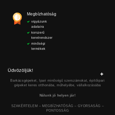
Megbízhatóság
vigyázunk
adataira
korszerű
keretrendszer
minőségi
termékek
Üdvözöljük!
Barkácsgépeket, Ipari minőségű szerszámokat, építőipari
gépeket keres otthonába, műhelyébe, vállalkozásába
Nálunk jó helyen jár!
SZAKÉRTELEM – MEGBÍZHATÓSÁG – GYORSASÁG –
PONTOSSÁG