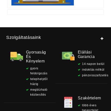
Szolgáltatásaink
Gyorsaság
Elállási
És
Garancia
Kényelem
14 napon belül
gyors
indoklás nélkül
feldolgozás
pénzvisszafizetés
telephelytől
házig
megbízható
kézbesítés
Szakértelem
több éves
tapasztalat