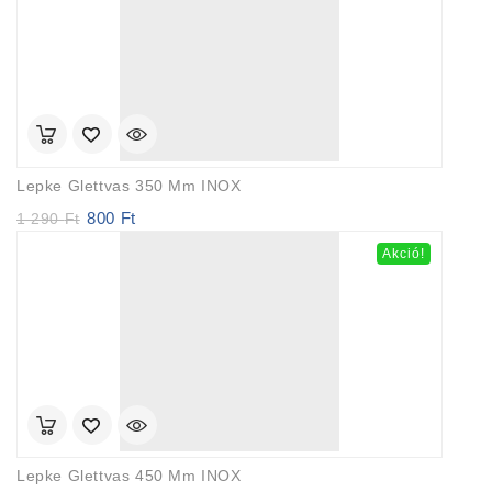
490 Ft.
Lepke Glettvas 350 Mm INOX
800
Ft
Original
Current
1 290
Ft
price
price
Akció!
was:
is:
1
800 Ft.
290 Ft.
Lepke Glettvas 450 Mm INOX