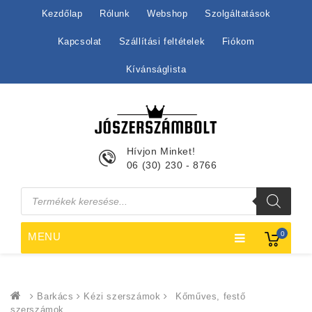
Kezdőlap
Rólunk
Webshop
Szolgáltatások
Kapcsolat
Szállítási feltételek
Fiókom
Kívánságlista
Hívjon Minket!
06 (30) 230 - 8766
Products
search
0
MENU
Barkács
Kézi szerszámok
Kőműves, festő
szerszámok