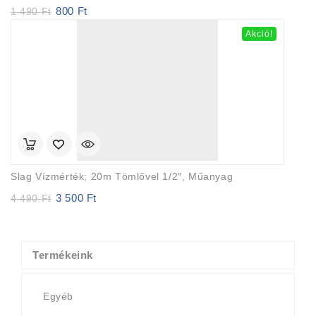
800
Ft
Original
Current
1 490
Ft
price
price
Akció!
was:
is:
1
800 Ft.
490 Ft.
Slag Vízmérték; 20m Tömlővel 1/2″, Műanyag
3 500
Ft
Original
Current
4 490
Ft
price
price
was:
is:
4
3
490 Ft.
500 Ft.
Termékeink
Egyéb