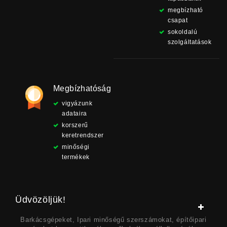
megbízható
csapat
sokoldalú
szolgáltatások
Megbízhatóság
vigyázunk
adataira
korszerű
keretrendszer
minőségi
termékek
Üdvözöljük!
Barkácsgépeket, Ipari minőségű szerszámokat, építőipari