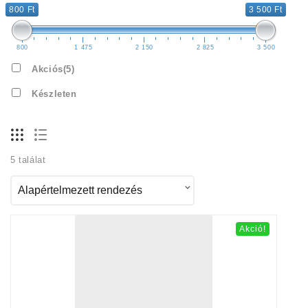
800 Ft
3 500 Ft
800
1 475
2 150
2 825
3 500
Akciós
(5)
Készleten
5 találat
Akció!