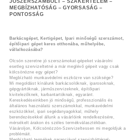
JÓSZERSZÁMBOLT – SZAKÉRTELEM –
MEGBÍZHATÓSÁG – GYORSASÁG –
PONTOSSÁG
Barkácsgépet, Kertigépet, Ipari minőségű szerszámot,
építőipari gépet keres otthonába, műhelyébe,
vállalkozásába?
Olcsón szeretne jó szerszámokat-gépeket vásárolni
esetleg szervizeltetné a már meglévő gépeit vagy csak
kölcsönözne egy gépet?
Megbízható munkavédelmi eszközre van szüksége?
Mi megoldást kínálunk barkácsolóknak, iparosoknak,
gépgyártóknak, járműszervizeknek, építőipari
kivitelezőknek, karbantartóknak, egyaránt.
Kereskedéseinkben jó minőségű, professzionális és
általános használatú szerszámokkal, munkavédelmi
eszközökkel, ipari segédanyagokkal, műhely
berendezésekkel állunk a vásárlóink rendelkezésére,
mérsékelt árakon és széles termékválasztékban.
Vásároljon, Kölcsönözzön-Szervizeltessen mi megoldjuk a
problémáit.
Megbízható termékek garanciával szervizháttérrel-