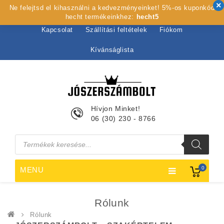
Ne felejtsd el kihasználni a kedvezményeinket! 5%-os kuponkód
Kezdőlap
Rólunk
Webshop
Szolgáltatások
hecht termékeinkhez:
hecht5
Kapcsolat
Szállítási feltételek
Fiókom
Kívánságlista
Hívjon Minket!
06 (30) 230 - 8766
Products
search
0
MENU
Rólunk
Rólunk