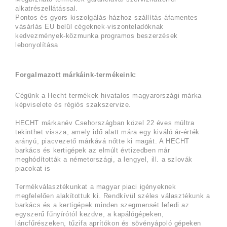
alkatrészellátással.
Pontos és gyors kiszolgálás-házhoz szállítás-áfamentes
vásárlás EU belül cégeknek-viszonteladóknak
kedvezmények-közmunka programos beszerzések
lebonyolítása
Forgalmazott márkáink-termékeink:
Cégünk a Hecht termékek hivatalos magyarországi márka
képviselete és régiós szakszervize.
HECHT márkanév Csehországban közel 22 éves múltra
tekinthet vissza, amely idő alatt mára egy kiváló ár-érték
arányú, piacvezető márkává nőtte ki magát. A HECHT
barkács és kertigépek az elmúlt évtizedben már
meghódították a németországi, a lengyel, ill. a szlovák
piacokat is
Termékválasztékunkat a magyar piaci igényeknek
megfelelően alakítottuk ki. Rendkívül széles választékunk a
barkács és a kertigépek minden szegmensét lefedi az
egyszerű fűnyírótól kezdve, a kapálógépeken,
láncfűrészeken, tűzifa aprítókon és sövényápoló gépeken