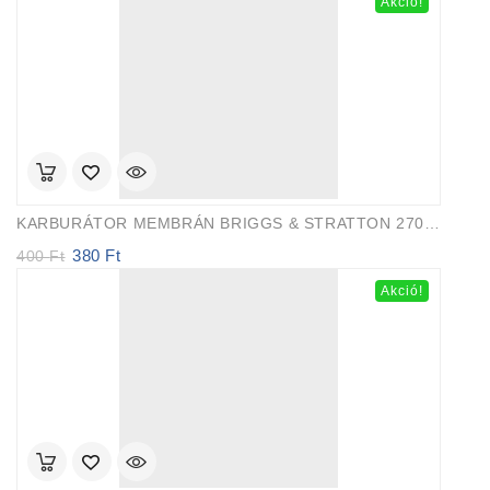
Akció!
was:
is:
7
7
990 Ft.
000 Ft.
KARBURÁTOR MEMBRÁN BRIGGS & STRATTON 270026
380
Ft
Original
Current
400
Ft
price
price
Akció!
was:
is:
400 Ft.
380 Ft.