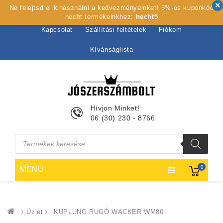
Ne felejtsd el kihasználni a kedvezményeinket! 5%-os kuponkód
Kezdőlap
Rólunk
Webshop
Szolgáltatások
hecht termékeinkhez:
hecht5
Kapcsolat
Szállítási feltételek
Fiókom
Kívánságlista
Hívjon Minket!
06 (30) 230 - 8766
Products
search
0
MENU
Üzlet
KUPLUNG RUGÓ WACKER WM80