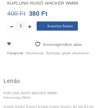
KUPLUNG RUGÓ WACKER WM80
Original
Current
400
Ft
380
Ft
price
price
Kosárba Rakás
was:
is:
400 Ft.
380 Ft.
Kívánságlistához adás
Kategóriák:
Alkatrészek
,
Építőipari gépek alkatrészei
Leírás
KUPLUNG RUGÓ WACKER WM80
hosszúság 26mm
BS500 BS502 BS502i BS600 BS602 BS602i BS700 BS702