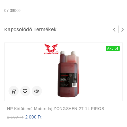
07-39009
Kapcsolódó Termékek
Akció!
HP Kétütemű Motorolaj ZONGSHEN 2T 1L PIROS
2 000
Ft
Original
Current
2 500
Ft
price
price
was:
is: