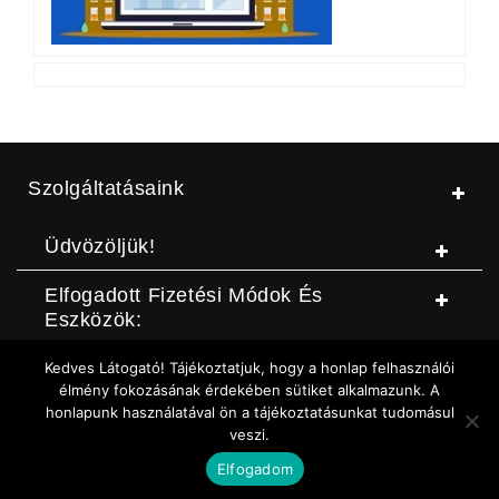
Szolgáltatásaink
Üdvözöljük!
Elfogadott Fizetési Módok És
Eszközök:
Kedves Látogató! Tájékoztatjuk, hogy a honlap felhasználói
© Jószerszámbolt |
ASZF
|
Adatvédelmi szabályzat
|
Elállási
élmény fokozásának érdekében sütiket alkalmazunk. A
honlapunk használatával ön a tájékoztatásunkat tudomásul
nyilatkozat (DOC letöltése)
|
Elállási nyilatkozat (Online form)
|
veszi.
Sütikezelési szabályzat
Elfogadom