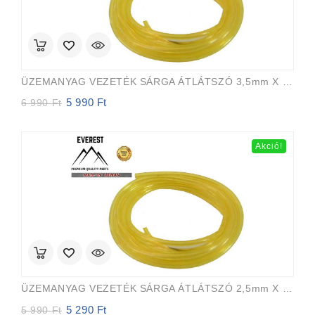
ÜZEMANYAG VEZETÉK SÁRGA ÁTLÁTSZÓ 3,5mm X 6,5mm 15m EVEREST PRO
5 990
Ft
Original
Current
6 990
Ft
price
price
was:
is:
6
5
Akció!
990 Ft.
990 Ft.
ÜZEMANYAG VEZETÉK SÁRGA ÁTLÁTSZÓ 2,5mm X 5,0mm 15m EVEREST PRO
5 290
Ft
Original
Current
5 990
Ft