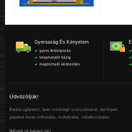
Gyorsaság És Kényelem
E
gyors feldolgozás
telephelytől házig
megbízható kézbesítés
Üdvözöljük!
Barkácsgépeket, Ipari minőségű szerszámokat, építőipari
gépeket keres otthonába, műhelyébe, vállalkozásába
Nálunk jó helyen jár!