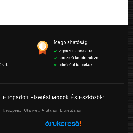
Megbízhatóság
t
vigyázunk adataira
korszerű keretrendszer
tások
minőségi termékek
Elfogadott Fizetési Módok És Eszközök:
Készpénz, Utánvét, Átutalás, Előreutalás