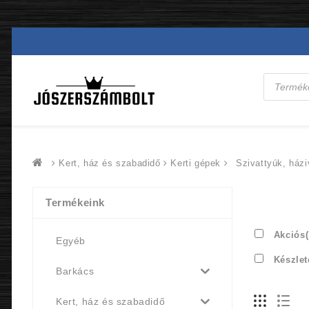
Products
search
Kert, ház és szabadidő
Kerti gépek
Szivattyúk, ház
Termékeink
Akciós
Egyéb
Készlet
Barkács
Kert, ház és szabadidő