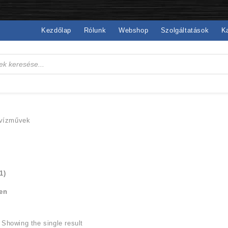
Kezdőlap
Rólunk
Webshop
Szolgáltatások
K
ivízművek
(1)
en
Showing the single result