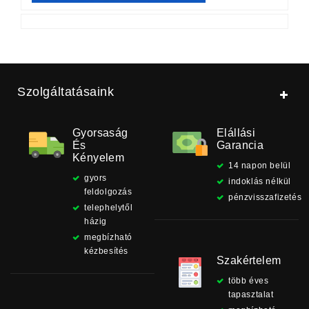
Szolgáltatásaink
Gyorsaság
Elállási
És
Garancia
Kényelem
14 napon belül
gyors
indoklás nélkül
feldolgozás
pénzvisszafizetés
telephelytől
házig
megbízható
kézbesítés
Szakértelem
több éves
tapasztalat