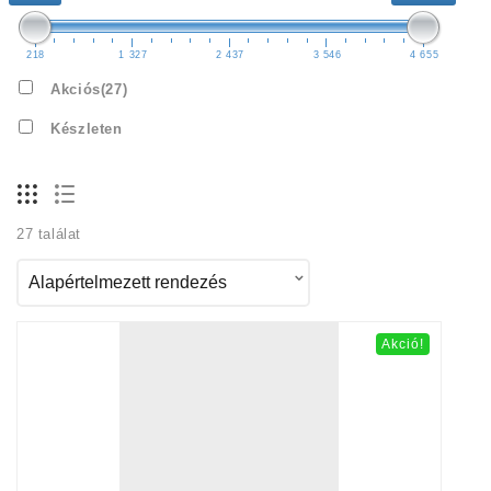
218
1 327
2 437
3 546
4 655
Akciós
(27)
Készleten
27 találat
Akció!