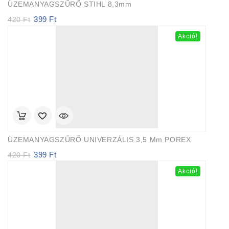
ÜZEMANYAGSZŰRŐ STIHL 8,3mm
399
Ft
Original
Current
420
Ft
price
price
Akció!
was:
is:
420 Ft.
399 Ft.
ÜZEMANYAGSZŰRŐ UNIVERZÁLIS 3,5 Mm POREX
399
Ft
Original
Current
420
Ft
price
price
Akció!
was:
is:
420 Ft.
399 Ft.