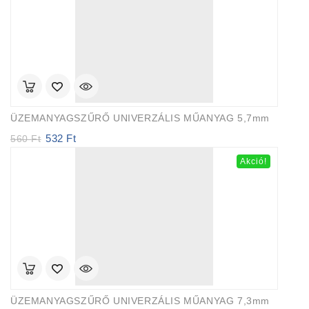
ÜZEMANYAGSZŰRŐ UNIVERZÁLIS MŰANYAG 5,7mm
532
Ft
Original
Current
560
Ft
price
price
Akció!
was:
is:
560 Ft.
532 Ft.
ÜZEMANYAGSZŰRŐ UNIVERZÁLIS MŰANYAG 7,3mm