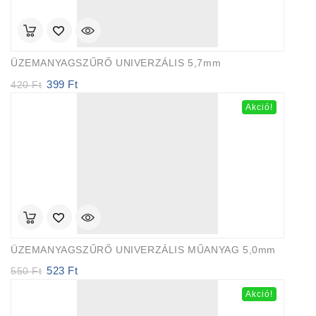
ÜZEMANYAGSZŰRŐ UNIVERZÁLIS 5,7mm
399
Ft
Original
Current
420
Ft
price
price
Akció!
was:
is:
420 Ft.
399 Ft.
ÜZEMANYAGSZŰRŐ UNIVERZÁLIS MŰANYAG 5,0mm
523
Ft
Original
Current
550
Ft
price
price
Akció!
was:
is:
550 Ft.
523 Ft.