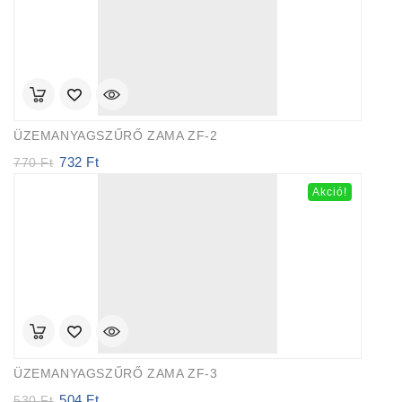
ÜZEMANYAGSZŰRŐ ZAMA ZF-2
732
Ft
Original
Current
770
Ft
price
price
Akció!
was:
is:
770 Ft.
732 Ft.
ÜZEMANYAGSZŰRŐ ZAMA ZF-3
504
Ft
Original
Current
530
Ft