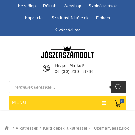
Kezdőlap
Rólunk
Webshop
Szolgáltatások
Kapcsolat
Szállítási feltételek
Fiókom
Kívánságlista
Hívjon Minket!
06 (30) 230 - 8766
Products
search
0
MENU
Alkatrészek
Kerti gépek alkatrészei
Üzemanyagszűrők