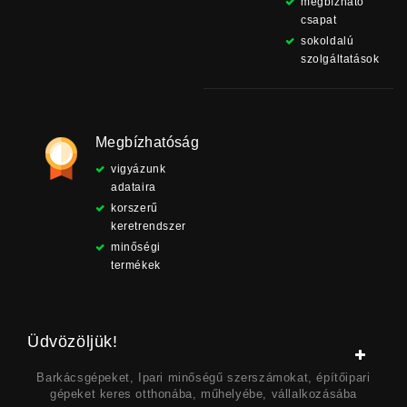
megbízható
csapat
sokoldalú
szolgáltatások
Megbízhatóság
vigyázunk
adataira
korszerű
keretrendszer
minőségi
termékek
Üdvözöljük!
Barkácsgépeket, Ipari minőségű szerszámokat, építőipari
gépeket keres otthonába, műhelyébe, vállalkozásába