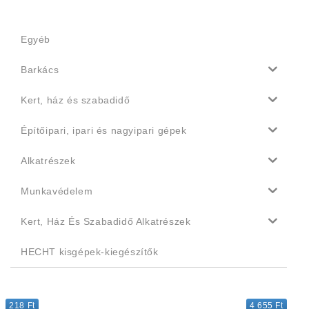
Egyéb
Barkács
Kert, ház és szabadidő
Építőipari, ipari és nagyipari gépek
Alkatrészek
Munkavédelem
Kert, Ház És Szabadidő Alkatrészek
HECHT kisgépek-kiegészítők
218 Ft
4 655 Ft