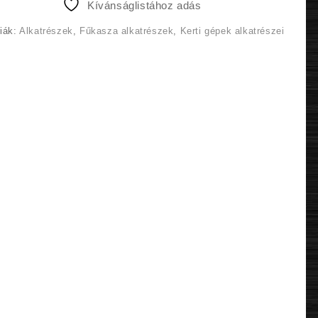
Kívánságlistához adás
490 Ft.
000 Ft.
iák:
Alkatrészek
,
Fűkasza alkatrészek
,
Kerti gépek alkatrészei