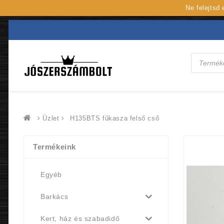
Ne felejtsd
Products
search
Üzlet
H135BTS fűkasza felső cső
Termékeink
Egyéb
Barkács
Kert, ház és szabadidő