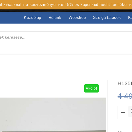
 el kihasználni a kedvezményeinket! 5%-os kuponkód hecht termékein
Kezdőlap
Rólunk
Webshop
Szolgáltatások
K
H135
Akció!
4 4