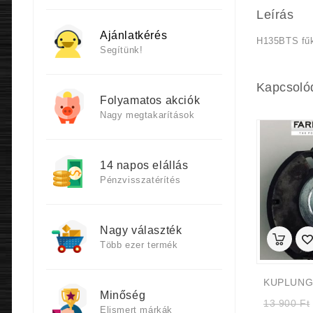
Leírás
Ajánlatkérés
H135BTS fűk
Segítünk!
Kapcsoló
Folyamatos akciók
Nagy megtakarítások
14 napos elállás
Pénzvisszatérítés
Nagy választék
Több ezer termék
Minőség
13 900
Ft
Elismert márkák