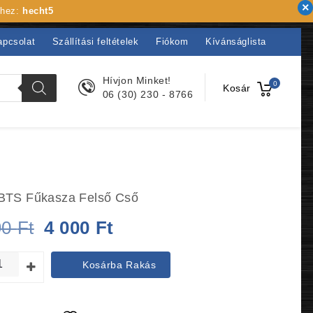
khez:
hecht5
apcsolat
Szállítási feltételek
Fiókom
Kívánságlista
Hívjon Minket!
0
Kosár
06 (30) 230 - 8766
BTS Fűkasza Felső Cső
Original
Current
90
Ft
4 000
Ft
price
price
Kosárba Rakás
was:
is:
4
4