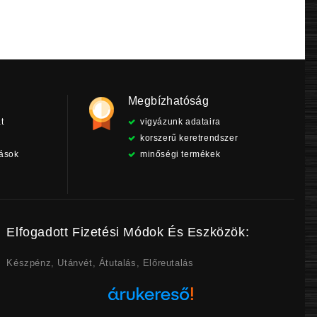
Megbízhatóság
t
vigyázunk adataira
korszerű keretrendszer
tások
minőségi termékek
Elfogadott Fizetési Módok És Eszközök:
Készpénz, Utánvét, Átutalás, Előreutalás