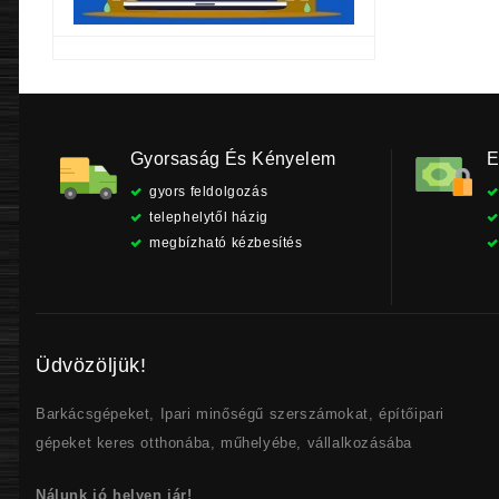
Gyorsaság És Kényelem
E
gyors feldolgozás
telephelytől házig
megbízható kézbesítés
Üdvözöljük!
Barkácsgépeket, Ipari minőségű szerszámokat, építőipari
gépeket keres otthonába, műhelyébe, vállalkozásába
Nálunk jó helyen jár!