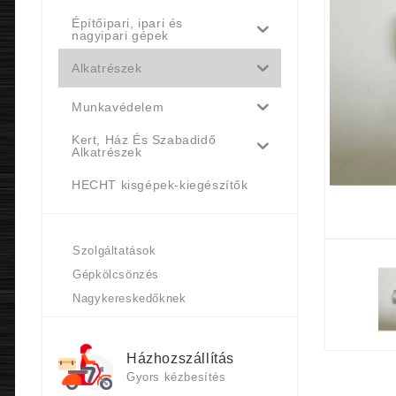
Építőipari, ipari és
nagyipari gépek
Alkatrészek
Munkavédelem
Kert, Ház És Szabadidő
Alkatrészek
HECHT kisgépek-kiegészítők
Szolgáltatások
Gépkölcsönzés
Nagykereskedőknek
Házhozszállítás
Gyors kézbesítés