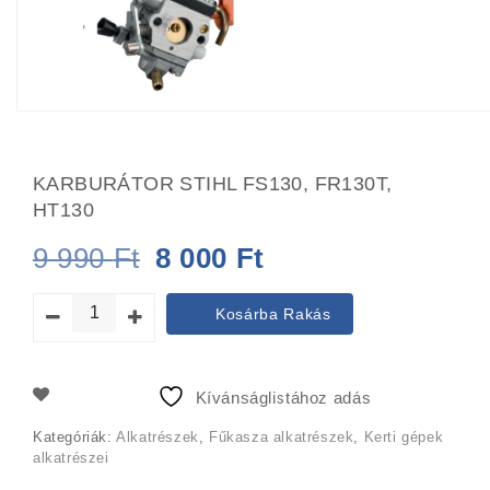
KARBURÁTOR STIHL FS130, FR130T,
HT130
Original
Current
9 990
Ft
8 000
Ft
price
price
Kosárba Rakás
was:
is:
9
8
Kívánságlistához adás
990 Ft.
000 Ft.
Kategóriák:
Alkatrészek
,
Fűkasza alkatrészek
,
Kerti gépek
alkatrészei