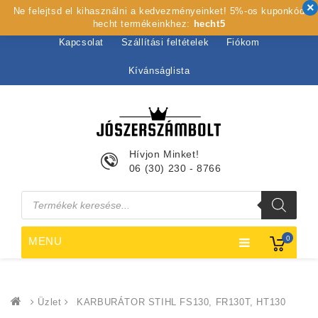
Ne felejtsd el kihasználni a kedvezményeinket! 5%-os kuponkód
Kezdőlap
Rólunk
Webshop
Szolgáltatások
hecht termékeinkhez:
hecht5
Kapcsolat
Szállítási feltételek
Fiókom
Kívánságlista
Hívjon Minket!
06 (30) 230 - 8766
Products
search
0
MENU
Üzlet
KARBURÁTOR STIHL FS130, FR130T, HT130