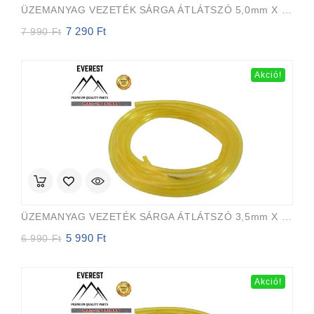
ÜZEMANYAG VEZETÉK SÁRGA ÁTLÁTSZÓ 5,0mm X 8,0mm 15m EVEREST PRO
7 290
Ft
Original
Current
7 990
Ft
price
price
was:
is:
7
7
Akció!
990 Ft.
290 Ft.
ÜZEMANYAG VEZETÉK SÁRGA ÁTLÁTSZÓ 3,5mm X 6,5mm 15m EVEREST PRO
5 990
Ft
Original
Current
6 990
Ft
price
price
was:
is:
6
5
Akció!
990 Ft.
990 Ft.