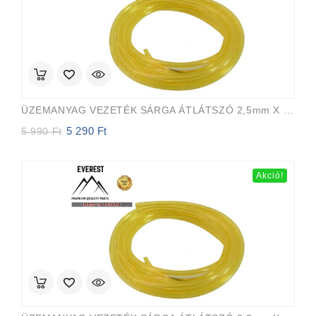
ÜZEMANYAG VEZETÉK SÁRGA ÁTLÁTSZÓ 2,5mm X 5,0mm 15m EVEREST PRO
5 290
Ft
Original
Current
5 990
Ft
price
price
was:
is:
5
5
Akció!
990 Ft.
290 Ft.