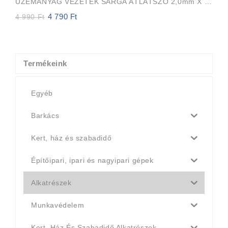
ÜZEMANYAG VEZETÉK SÁRGA ÁTLÁTSZÓ 2,0mm X 3,5mm 15m EVEREST PRO
4 790
Ft
Original
Current
4 990
Ft
price
price
was:
is:
4
4
990 Ft.
790 Ft.
Termékeink
Egyéb
Barkács
Kert, ház és szabadidő
Építőipari, ipari és nagyipari gépek
Alkatrészek
Munkavédelem
Kert, Ház És Szabadidő Alkatrészek