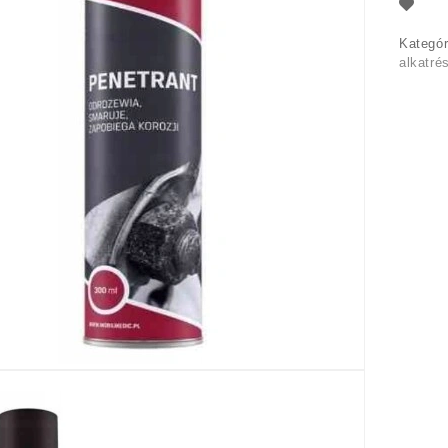
Kategór
alkatré