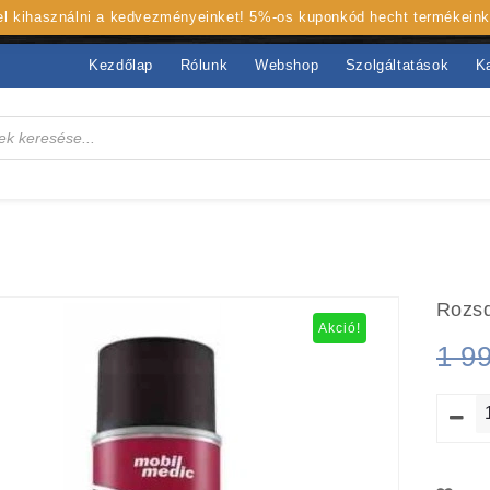
 el kihasználni a kedvezményeinket! 5%-os kuponkód hecht termékein
Kezdőlap
Rólunk
Webshop
Szolgáltatások
K
Rozsd
Akció!
1 9