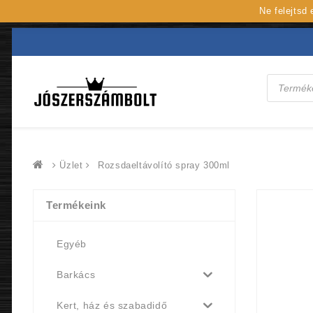
Ne felejtsd
Products
search
Üzlet
Rozsdaeltávolító spray 300ml
Termékeink
Egyéb
Barkács
Kert, ház és szabadidő