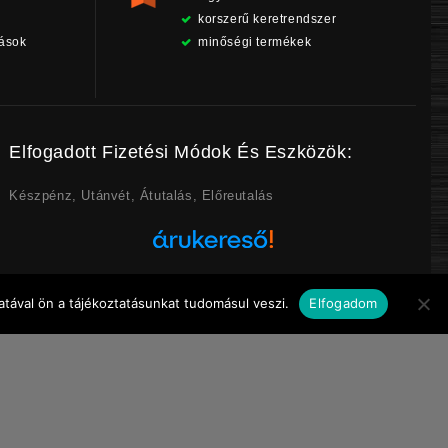
korszerű keretrendszer
tások
minőségi termékek
Elfogadott Fizetési Módok És Eszközök:
Készpénz, Utánvét, Átutalás, Előreutalás
tával ön a tájékoztatásunkat tudomásul veszi.
Elfogadom
Árukereső.hu
zat