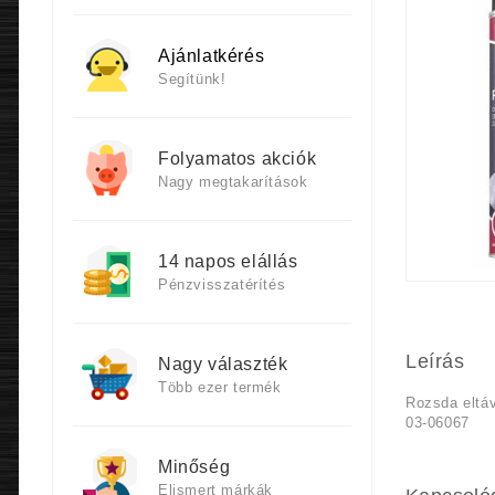
Ajánlatkérés
Segítünk!
Folyamatos akciók
Nagy megtakarítások
14 napos elállás
Pénzvisszatérítés
Leírás
Nagy választék
Több ezer termék
Rozsda eltáv
03-06067
Minőség
Elismert márkák