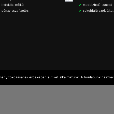
indoklás nélkül
megbízható csapat
pénzvisszafizetés
sokoldalú szolgálta
élmény fokozásának érdekében sütiket alkalmazunk. A honlapunk használa
zat (DOC letöltése)
|
Elállási nyilatkozat (Online form)
|
Sütikezelési szabály