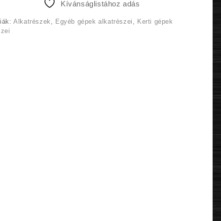
Kívánságlistához adás
990 Ft.
790 Ft.
iák:
Alkatrészek
,
Egyéb gépek alkatrészei
,
Kerti gépek
szei