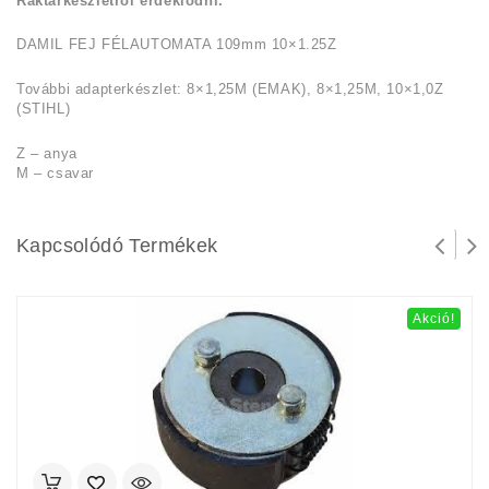
Raktárkészletről érdeklődni.
DAMIL FEJ FÉLAUTOMATA 109mm 10×1.25Z
További adapterkészlet: 8×1,25M (EMAK), 8×1,25M, 10×1,0Z
(STIHL)
Z – anya
M – csavar
Kapcsolódó Termékek
Akció!