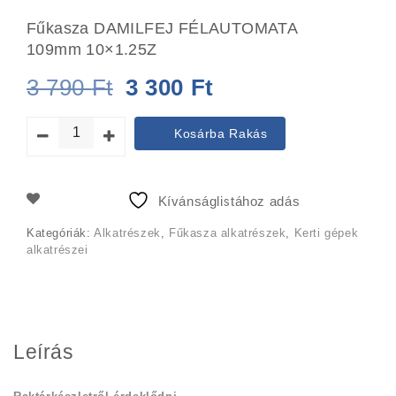
Fűkasza DAMILFEJ FÉLAUTOMATA
109mm 10×1.25Z
Original
Current
3 790
Ft
3 300
Ft
price
price
Kosárba Rakás
was:
is:
3
3
Kívánságlistához adás
790 Ft.
300 Ft.
Kategóriák:
Alkatrészek
,
Fűkasza alkatrészek
,
Kerti gépek
alkatrészei
Leírás