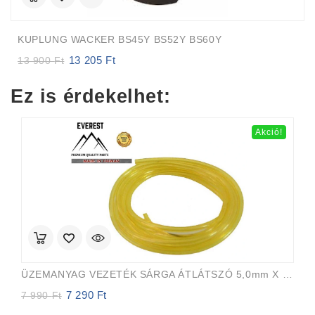
KUPLUNG WACKER BS45Y BS52Y BS60Y
13 205
Ft
Original
Current
13 900
Ft
price
price
was:
is:
Ez is érdekelhet:
13
13
900 Ft.
205 Ft.
Akció!
ÜZEMANYAG VEZETÉK SÁRGA ÁTLÁTSZÓ 5,0mm X 8,0mm 15m EVEREST PRO
7 290
Ft
Original
Current
7 990
Ft
price
price