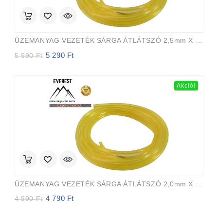
ÜZEMANYAG VEZETÉK SÁRGA ÁTLÁTSZÓ 2,5mm X 5,0mm 15m EVEREST PRO
5 290
Ft
Original
Current
5 990
Ft
price
price
was:
is:
5
5
Akció!
990 Ft.
290 Ft.
ÜZEMANYAG VEZETÉK SÁRGA ÁTLÁTSZÓ 2,0mm X 3,5mm 15m EVEREST PRO
4 790
Ft
Original
Current
4 990
Ft
price
price
was:
is: