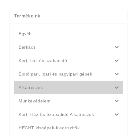
4
4
990 Ft.
790 Ft.
Termékeink
Egyéb
Barkács
Kert, ház és szabadidő
Építőipari, ipari és nagyipari gépek
Alkatrészek
Munkavédelem
Kert, Ház És Szabadidő Alkatrészek
HECHT kisgépek-kiegészítők