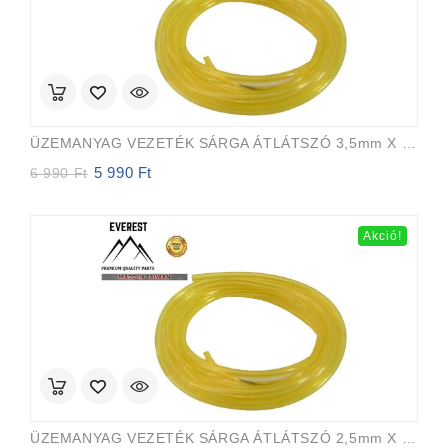
ÜZEMANYAG VEZETÉK SÁRGA ÁTLÁTSZÓ 3,5mm X 6,5mm 15m EVEREST PRO
5 990
Ft
Original
Current
6 990
Ft
price
price
was:
is:
6
5
Akció!
990 Ft.
990 Ft.
ÜZEMANYAG VEZETÉK SÁRGA ÁTLÁTSZÓ 2,5mm X 5,0mm 15m EVEREST PRO