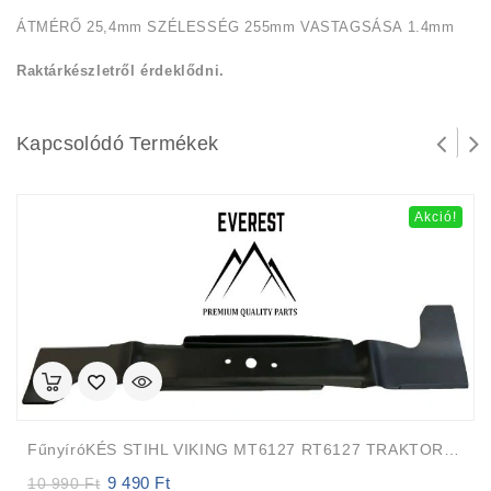
ÁTMÉRŐ 25,4mm SZÉLESSÉG 255mm VASTAGSÁSA 1.4mm
Raktárkészletről érdeklődni.
Kapcsolódó Termékek
Akció!
FűnyíróKÉS STIHL VIKING MT6127 RT6127 TRAKTOR 125cm EVEREST
9 490
Ft
Original
Current
10 990
Ft