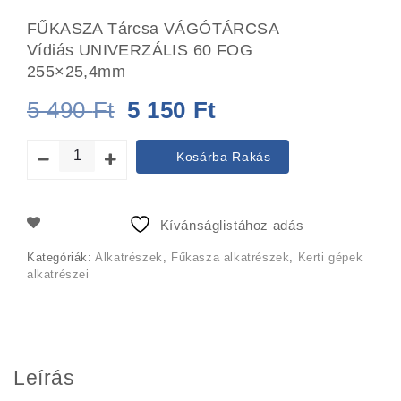
FŰKASZA Tárcsa VÁGÓTÁRCSA
Vídiás UNIVERZÁLIS 60 FOG
255×25,4mm
Original
Current
5 490
Ft
5 150
Ft
price
price
Kosárba Rakás
was:
is:
5
5
Kívánságlistához adás
490 Ft.
150 Ft.
Kategóriák:
Alkatrészek
,
Fűkasza alkatrészek
,
Kerti gépek
alkatrészei
Leírás