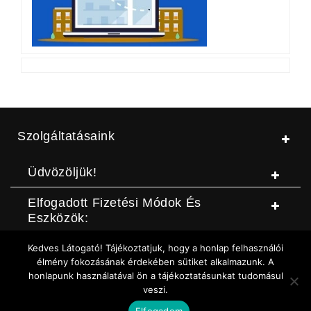
Szolgáltatásaink
Üdvözöljük!
Elfogadott Fizetési Módok És
Eszközök:
Kedves Látogató! Tájékoztatjuk, hogy a honlap felhasználói
© Jószerszámbolt |
ASZF
|
Adatvédelmi szabályzat
|
Elállási
élmény fokozásának érdekében sütiket alkalmazunk. A
honlapunk használatával ön a tájékoztatásunkat tudomásul
nyilatkozat (DOC letöltése)
|
Elállási nyilatkozat (Online form)
|
veszi.
Sütikezelési szabályzat
Elfogadom