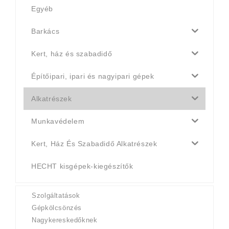
Egyéb
Barkács
Kert, ház és szabadidő
Építőipari, ipari és nagyipari gépek
Alkatrészek
Munkavédelem
Kert, Ház És Szabadidő Alkatrészek
HECHT kisgépek-kiegészítők
Szolgáltatások
Gépkölcsönzés
Nagykereskedőknek