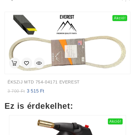
Akció!
ÉKSZíJ MTD 754-04171 EVEREST
3 515
Ft
Original
Current
3 700
Ft
price
price
was:
is:
Ez is érdekelhet:
3
3
700 Ft.
515 Ft.
Akció!