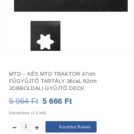
MTD – KÉS MTD TRAKTOR 47cm
FŰGYŰJTŐ TARTÁLY 36caL 92cm
JOBBOLDALI GYŰJTŐ DECK
Original
Current
5 964
Ft
5 666
Ft
price
price
Rendelésre (1-3 hét)
was:
is:
Kosárba Rakás
5
5