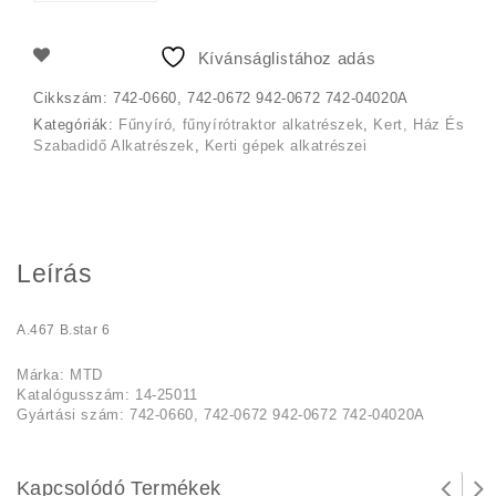
964 Ft.
666 Ft.
Kívánságlistához adás
Cikkszám:
742-0660, 742-0672 942-0672 742-04020A
Kategóriák:
Fűnyíró, fűnyírótraktor alkatrészek
,
Kert, Ház És
Szabadidő Alkatrészek
,
Kerti gépek alkatrészei
Leírás
A.467 B.star 6
Márka: MTD
Katalógusszám: 14-25011
Gyártási szám: 742-0660, 742-0672 942-0672 742-04020A
Kapcsolódó Termékek