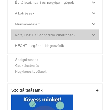
Építőipari, ipari és nagyipari gépek
Alkatrészek
Munkavédelem
Kert, Ház És Szabadidő Alkatrészek
HECHT kisgépek-kiegészítők
Szolgáltatások
Gépkölcsönzés
Nagykereskedőknek
Szolgáltatásaink