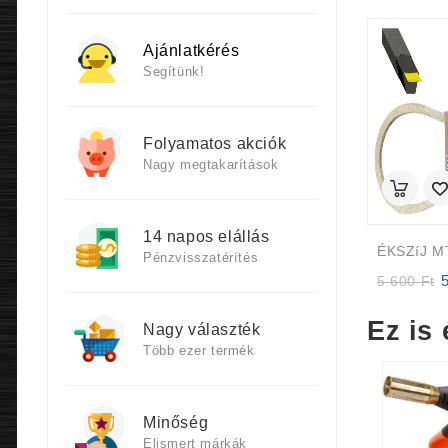
Ajánlatkérés
Segítünk!
Folyamatos akciók
Nagy megtakarítások
14 napos elállás
Pénzvisszatérítés
Or
5 600
Ft
p
w
Ez is 
Nagy választék
5
Több ezer termék
6
Minőség
Elismert márkák