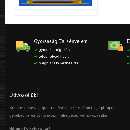
Gyorsaság És Kényelem
E
gyors feldolgozás
telephelytől házig
megbízható kézbesítés
Üdvözöljük!
Barkácsgépeket, Ipari minőségű szerszámokat, építőipari
gépeket keres otthonába, műhelyébe, vállalkozásába
Nálunk jó helyen jár!