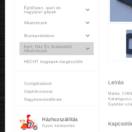
Építőipari, ipari és
nagyipari gépek
Alkatrészek
Munkavédelem
Kert, Ház És Szabadidő
Alkatrészek
HECHT kisgépek-kiegészítők
Leírás
Szolgáltatások
Gépkölcsönzés
Márka: CHI
Katalógussz
Nagykereskedőknek
Gyártási sz
Házhozszállítás
Kapcsoló
Gyors kézbesítés