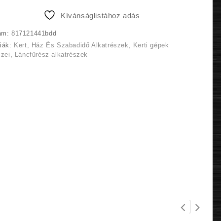
150 Ft.
143 Ft.
Kívánságlistához adás
ám:
817121441bdd
riák:
Kert, Ház És Szabadidő Alkatrészek
,
Kerti gépek
szei
,
Láncfűrész alkatrészek