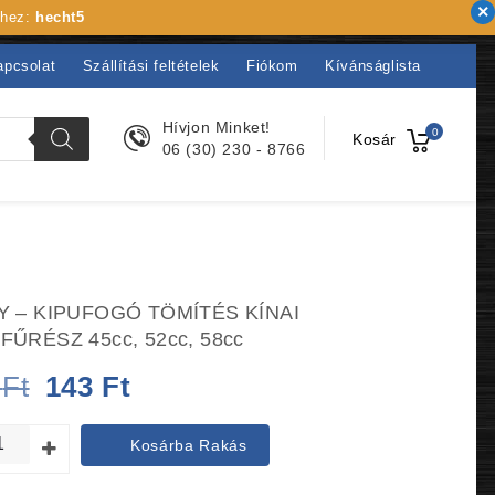
khez:
hecht5
apcsolat
Szállítási feltételek
Fiókom
Kívánságlista
Hívjon Minket!
0
Kosár
06 (30) 230 - 8766
Y – KIPUFOGÓ TÖMÍTÉS KÍNAI
FŰRÉSZ 45cc, 52cc, 58cc
Original
Current
0
Ft
143
Ft
price
price
Kosárba Rakás
was:
is: