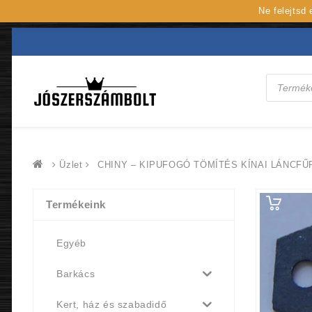
Ne felejtsd
Products
search
Üzlet
CHINY – KIPUFOGÓ TÖMÍTÉS KÍNAI LÁNCFŰRÉ
Termékeink
Egyéb
Barkács
Kert, ház és szabadidő