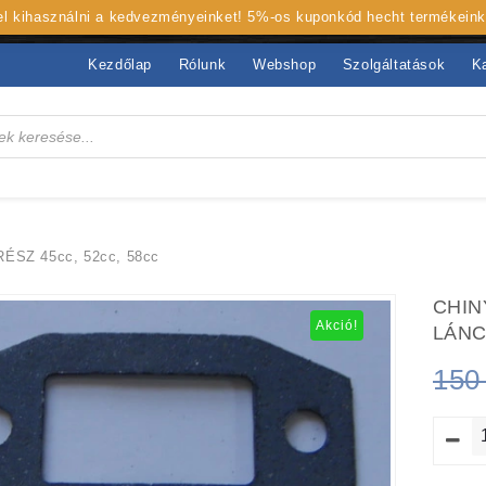
 el kihasználni a kedvezményeinket! 5%-os kuponkód hecht termékein
Kezdőlap
Rólunk
Webshop
Szolgáltatások
K
SZ 45cc, 52cc, 58cc
CHIN
Akció!
LÁNC
15