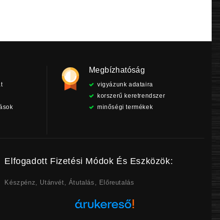
Megbízhatóság
t
vigyázunk adataira
korszerű keretrendszer
tások
minőségi termékek
Elfogadott Fizetési Módok És Eszközök:
Készpénz, Utánvét, Átutalás, Előreutalás