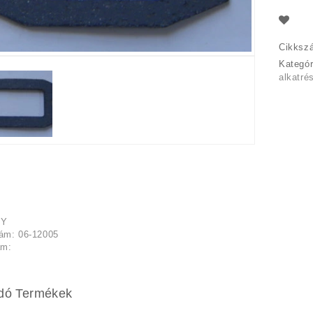
Cikksz
Kategó
alkatré
NY
ám: 06-12005
ám:
dó Termékek