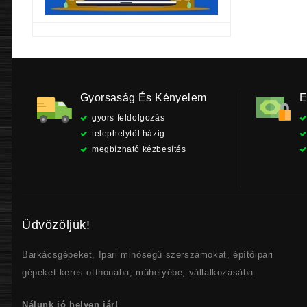
Gyorsaság És Kényelem
E
gyors feldolgozás
telephelytől házig
megbízható kézbesítés
Üdvözöljük!
Barkácsgépeket, Ipari minőségű szerszámokat, építőipari
gépeket keres otthonába, műhelyébe, vállalkozásába
Nálunk jó helyen jár!