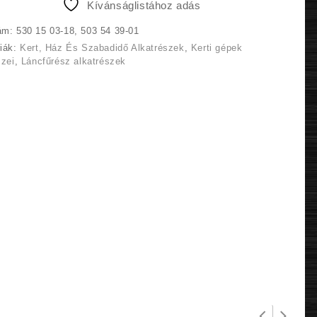
Kívánságlistához adás
ám:
530 15 03-18, 503 54 39-01
riák:
Kert, Ház És Szabadidő Alkatrészek
,
Kerti gépek
szei
,
Láncfűrész alkatrészek