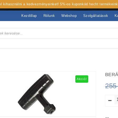
 el kihasználni a kedvezményeinket! 5%-os kuponkód hecht termékein
Kezdőlap
Rólunk
Webshop
Szolgáltatások
K
BER
Akció!
25