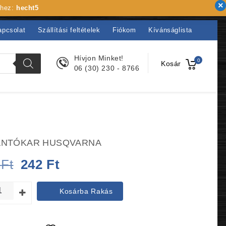
khez:
hecht5
apcsolat
Szállítási feltételek
Fiókom
Kívánságlista
Hívjon Minket!
0
Kosár
06 (30) 230 - 8766
ÁNTÓKAR HUSQVARNA
Original
Current
5
Ft
242
Ft
price
price
Kosárba Rakás
was:
is:
255 Ft.
242 Ft.