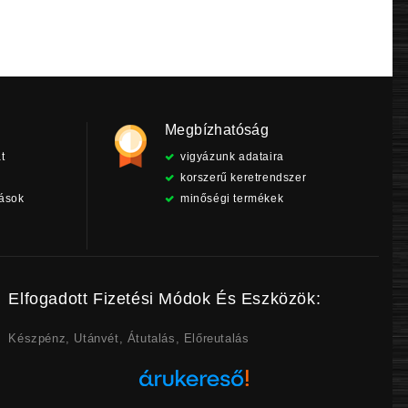
Megbízhatóság
t
vigyázunk adataira
korszerű keretrendszer
tások
minőségi termékek
Elfogadott Fizetési Módok És Eszközök:
Készpénz, Utánvét, Átutalás, Előreutalás