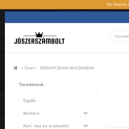
Ne felejtsd
Products
search
Üzlet
BERÁNTÓKAR HUSQVARNA
Termékeink
Egyéb
Barkács
Kert, ház és szabadidő