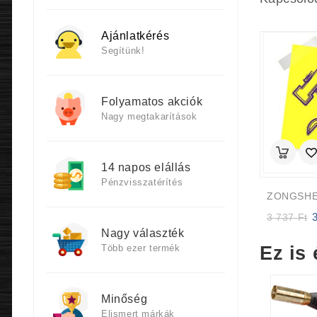
Ajánlatkérés
Segítünk!
Folyamatos akciók
Nagy megtakarítások
14 napos elállás
Pénzvisszatérítés
ZONGSHE
Or
3 737
Ft
p
Nagy választék
w
Ez is 
Több ezer termék
3
7
Minőség
Elismert márkák