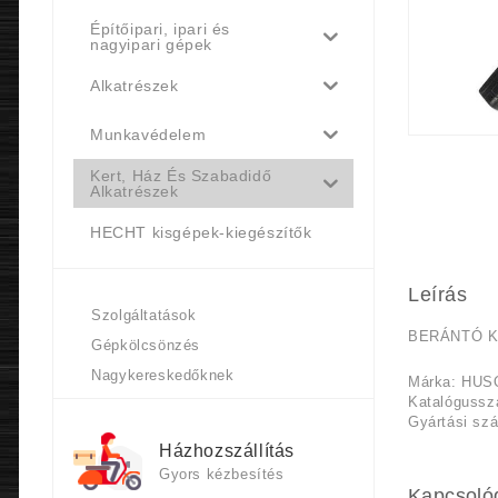
Építőipari, ipari és
nagyipari gépek
Alkatrészek
Munkavédelem
Kert, Ház És Szabadidő
Alkatrészek
HECHT kisgépek-kiegészítők
Leírás
Szolgáltatások
BERÁNTÓ 
Gépkölcsönzés
Nagykereskedőknek
Márka: HU
Katalógussz
Gyártási szá
Házhozszállítás
Gyors kézbesítés
Kapcsoló