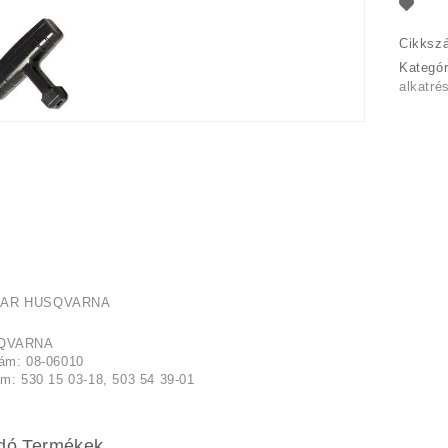
Cikksz
Kategó
alkatré
KAR HUSQVARNA
SQVARNA
ám: 08-06010
m: 530 15 03-18, 503 54 39-01
dó Termékek