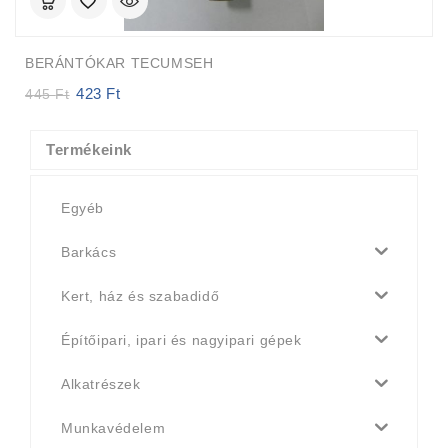
BERÁNTÓKAR TECUMSEH
423
Ft
Original
Current
445
Ft
price
price
was:
is:
445 Ft.
423 Ft.
Termékeink
Egyéb
Barkács
Kert, ház és szabadidő
Építőipari, ipari és nagyipari gépek
Alkatrészek
Munkavédelem