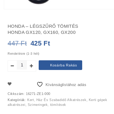
HONDA – LÉGSZŰRŐ TÖMITÉS
HONDA GX120, GX160, GX200
Original
Current
447
Ft
425
Ft
price
price
Rendelésre (1-3 hét)
was:
is:
Kosárba Rakás
447 Ft.
425 Ft.
Kívánságlistához adás
Cikkszám:
16271-ZE1-000
Kategóriák:
Kert, Ház És Szabadidő Alkatrészek
,
Kerti gépek
alkatrészei
,
Szimeringek, tömítések