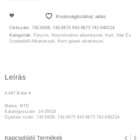
964 Ft.
666 Ft.
Kívánságlistához adás
Cikkszám:
742-0659, 742-0673 942-0673 742-04021A
Kategóriák:
Fűnyíró, fűnyírótraktor alkatrészek
,
Kert, Ház És
Szabadidő Alkatrészek
,
Kerti gépek alkatrészei
Leírás
A.467 B.star 6
Márka: MTD
Katalógusszám: 14-25010
Gyártási szám: 742-0659, 742-0673 942-0673 742-04021A
Kapcsolódó Termékek