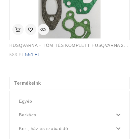
HUSQVARNA – TÖMÍTÉS KOMPLETT HUSQVARNA 235, 235E, 236, 236E, 240, 240E
554
Ft
Original
Current
583
Ft
price
price
was:
is:
583 Ft.
554 Ft.
Termékeink
Egyéb
Barkács
Kert, ház és szabadidő