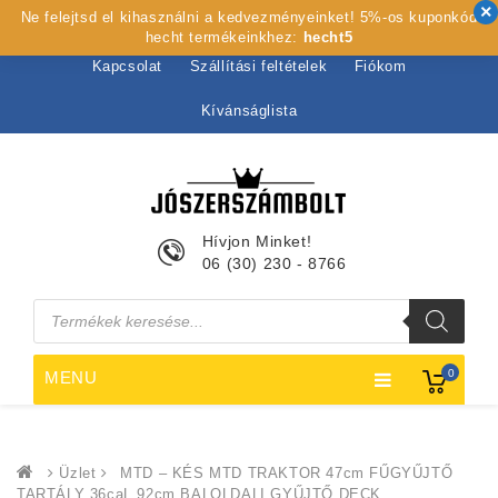
Ne felejtsd el kihasználni a kedvezményeinket! 5%-os kuponkód
Kezdőlap
Rólunk
Webshop
Szolgáltatások
hecht termékeinkhez:
hecht5
Kapcsolat
Szállítási feltételek
Fiókom
Kívánságlista
Hívjon Minket!
06 (30) 230 - 8766
Products
search
0
MENU
Üzlet
MTD – KÉS MTD TRAKTOR 47cm FŰGYŰJTŐ
TARTÁLY 36caL 92cm BALOLDALI GYŰJTŐ DECK