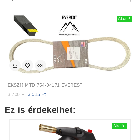
Akció!
ÉKSZíJ MTD 754-04171 EVEREST
3 515
Ft
Original
Current
3 700
Ft
price
price
was:
is:
Ez is érdekelhet:
3
3
700 Ft.
515 Ft.
Akció!