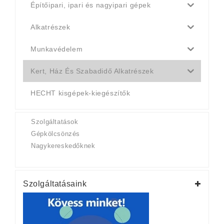
Építőipari, ipari és nagyipari gépek
Alkatrészek
Munkavédelem
Kert, Ház És Szabadidő Alkatrészek
HECHT kisgépek-kiegészítők
Szolgáltatások
Gépkölcsönzés
Nagykereskedőknek
Szolgáltatásaink