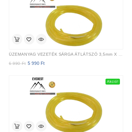
ÜZEMANYAG VEZETÉK SÁRGA ÁTLÁTSZÓ 3,5mm X 6,5mm 15m EVEREST PRO
5 990
Ft
Original
Current
6 990
Ft
price
price
was:
is:
6
5
Akció!
990 Ft.
990 Ft.