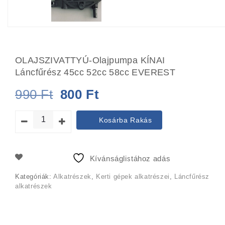
OLAJSZIVATTYÚ-Olajpumpa KÍNAI
Láncfűrész 45cc 52cc 58cc EVEREST
Original
Current
990
Ft
800
Ft
price
price
Kosárba Rakás
was:
is:
990 Ft.
800 Ft.
Kívánságlistához adás
Kategóriák:
Alkatrészek
,
Kerti gépek alkatrészei
,
Láncfűrész
alkatrészek