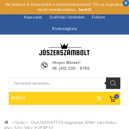
Ne felejtsd el kihasználni a kedvezményeinket! 5%-os kuponkód
Kezdőlap
Rólunk
Webshop
Szolgáltatások
hecht termékeinkhez:
hecht5
Kapcsolat
Szállítási feltételek
Fiókom
Kívánságlista
Hívjon Minket!
06 (30) 230 - 8766
Products
search
0
MENU
Üzlet
OLAJSZIVATTYÚ-olajpumpa KÍNAI Láncfűrész
45cc 52cc 58cc EVEREST