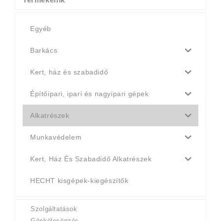
Egyéb
Barkács
Kert, ház és szabadidő
Építőipari, ipari és nagyipari gépek
Alkatrészek
Munkavédelem
Kert, Ház És Szabadidő Alkatrészek
HECHT kisgépek-kiegészítők
Szolgáltatások
Gépkölcsönzés