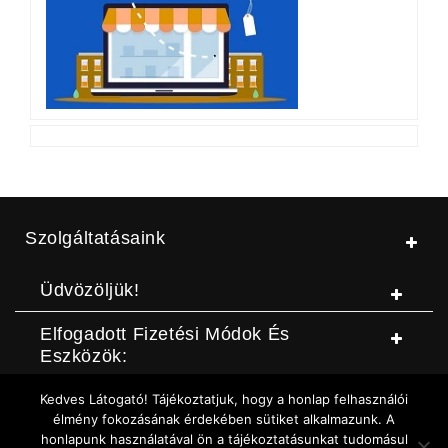
Szolgáltatásaink
Üdvözöljük!
Elfogadott Fizetési Módok És
Eszközök:
Kedves Látogató! Tájékoztatjuk, hogy a honlap felhasználói
© Jószerszámbolt |
ASZF
|
Adatvédelmi szabályzat
|
Elállási
élmény fokozásának érdekében sütiket alkalmazunk. A
honlapunk használatával ön a tájékoztatásunkat tudomásul
nyilatkozat (DOC letöltése)
|
Elállási nyilatkozat (Online form)
|