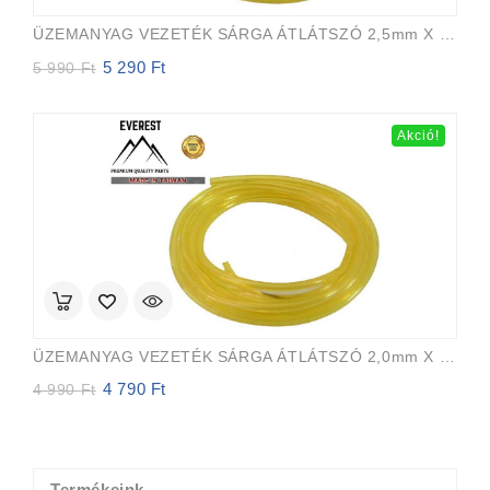
ÜZEMANYAG VEZETÉK SÁRGA ÁTLÁTSZÓ 2,5mm X 5,0mm 15m EVEREST PRO
5 290
Ft
Original
Current
5 990
Ft
price
price
was:
is:
5
5
Akció!
990 Ft.
290 Ft.
ÜZEMANYAG VEZETÉK SÁRGA ÁTLÁTSZÓ 2,0mm X 3,5mm 15m EVEREST PRO
4 790
Ft
Original
Current
4 990
Ft
price
price
was:
is:
4
4
990 Ft.
790 Ft.
Termékeink