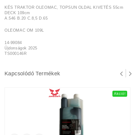
KÉS TRAKTOR OLEOMAC, TOPSUN OLDAL KIVETÉS 55cm
DECK 109cm
A.546 B.20 C.8,5 D.65
OLEOMAC OM 109L
14-99084
Újdonságok 2025
TS000146R
Kapcsolódó Termékek
Akció!