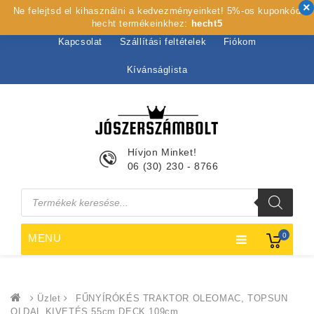
Ne felejtsd el kihasználni a kedvezményeinket! 5%-os kuponkód
Kezdőlap
Rólunk
Webshop
Szolgáltatások
hecht termékeinkhez:
hecht5
Kapcsolat
Szállítási feltételek
Fiókom
Kívánságlista
Hívjon Minket!
06 (30) 230 - 8766
Products
search
0
MENU
Üzlet
FŰNYÍRÓKÉS TRAKTOR OLEOMAC, TOPSUN
OLDAL KIVETÉS 55cm DECK 109cm