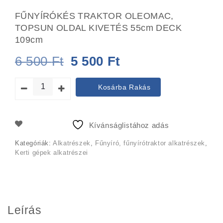
FŰNYÍRÓKÉS TRAKTOR OLEOMAC,
TOPSUN OLDAL KIVETÉS 55cm DECK
109cm
Original
Current
6 500
Ft
5 500
Ft
price
price
Kosárba Rakás
was:
is:
6
5
Kívánságlistához adás
500 Ft.
500 Ft.
Kategóriák:
Alkatrészek
,
Fűnyíró, fűnyírótraktor alkatrészek
,
Kerti gépek alkatrészei
Leírás