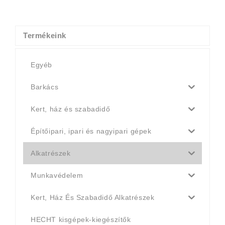
was:
is:
4
4
990 Ft.
790 Ft.
Termékeink
Egyéb
Barkács
Kert, ház és szabadidő
Építőipari, ipari és nagyipari gépek
Alkatrészek
Munkavédelem
Kert, Ház És Szabadidő Alkatrészek
HECHT kisgépek-kiegészítők