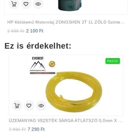
HP Kétütemű Motorolaj ZONGSHEN 2T 1L ZÖLD Szintetikus
2 100
Ft
Original
Current
2 990
Ft
price
price
was:
is:
Ez is érdekelhet:
2
2
990 Ft.
100 Ft.
Akció!
ÜZEMANYAG VEZETÉK SÁRGA ÁTLÁTSZÓ 5,0mm X 8,0mm 15m EVEREST PRO
7 290
Ft
Original
Current
7 990
Ft