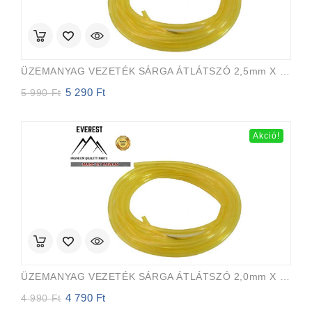
ÜZEMANYAG VEZETÉK SÁRGA ÁTLÁTSZÓ 2,5mm X 5,0mm 15m EVEREST PRO
5 290
Ft
Original
Current
5 990
Ft
price
price
was:
is:
5
5
Akció!
990 Ft.
290 Ft.
ÜZEMANYAG VEZETÉK SÁRGA ÁTLÁTSZÓ 2,0mm X 3,5mm 15m EVEREST PRO
4 790
Ft
Original
Current
4 990
Ft
price
price