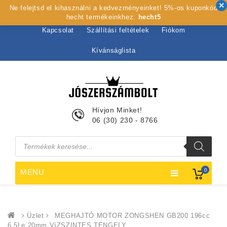
Ne felejtsd el kihasználni a kedvezményeinket! 5%-os kuponkód
Kezdőlap
Rólunk
Webshop
Szolgáltatások
hecht termékeinkhez:
hecht5
Kapcsolat
Szállítási feltételek
Fiókom
Kívánságlista
Hívjon Minket!
06 (30) 230 - 8766
Products
search
0
MENU
Üzlet
MEGHAJTÓ MOTOR ZONGSHEN GB200 196cc
6,5Le 20mm VíZSZINTES TENGELY