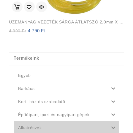
ÜZEMANYAG VEZETÉK SÁRGA ÁTLÁTSZÓ 2,0mm X 3,5mm 15m EVEREST PRO
4 790
Ft
Original
Current
4 990
Ft
price
price
was:
is:
4
4
990 Ft.
790 Ft.
Termékeink
Egyéb
Barkács
Kert, ház és szabadidő
Építőipari, ipari és nagyipari gépek
Alkatrészek