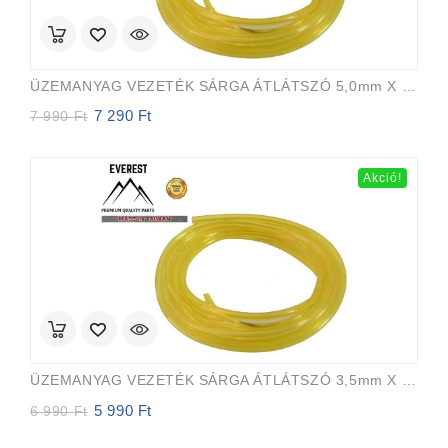
ÜZEMANYAG VEZETÉK SÁRGA ÁTLÁTSZÓ 5,0mm X 8,0mm 15m EVEREST PRO
7 290
Ft
Original
Current
7 990
Ft
price
price
was:
is:
7
7
Akció!
990 Ft.
290 Ft.
ÜZEMANYAG VEZETÉK SÁRGA ÁTLÁTSZÓ 3,5mm X 6,5mm 15m EVEREST PRO
5 990
Ft
Original
Current
6 990
Ft
price
price
was:
is: