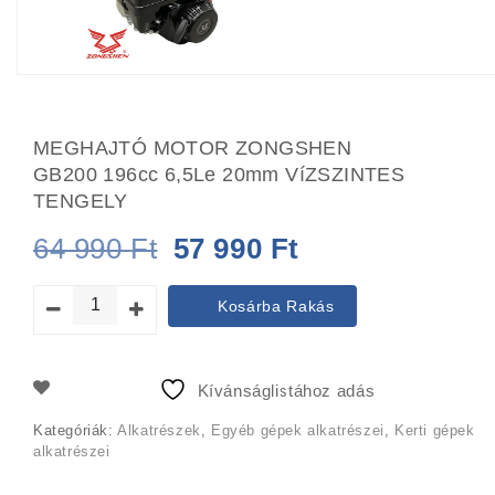
MEGHAJTÓ MOTOR ZONGSHEN
GB200 196cc 6,5Le 20mm VíZSZINTES
TENGELY
Original
Current
64 990
Ft
57 990
Ft
price
price
Kosárba Rakás
was:
is:
64
57
Kívánságlistához adás
990 Ft.
990 Ft.
Kategóriák:
Alkatrészek
,
Egyéb gépek alkatrészei
,
Kerti gépek
alkatrészei