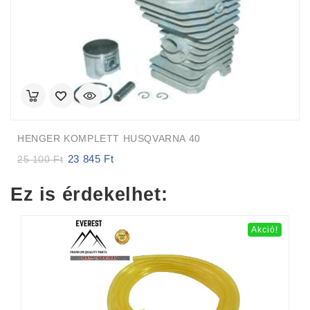
HENGER KOMPLETT HUSQVARNA 40
23 845
Ft
Original
Current
25 100
Ft
price
price
was:
is:
Ez is érdekelhet:
25
23
100 Ft.
845 Ft.
Akció!