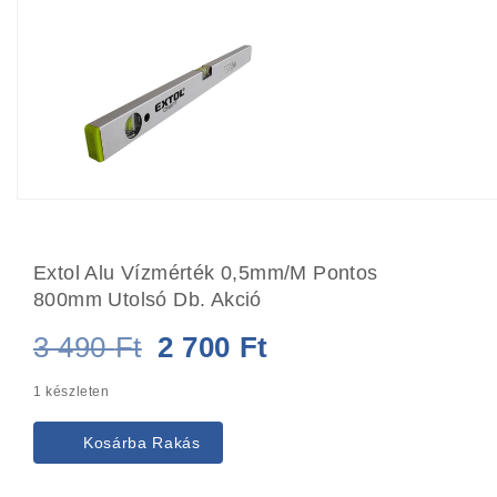
Extol Alu Vízmérték 0,5mm/m Pontos
800mm Utolsó Db. Akció
Original
Current
3 490
Ft
2 700
Ft
price
price
1 készleten
was:
is:
Kosárba Rakás
3
2