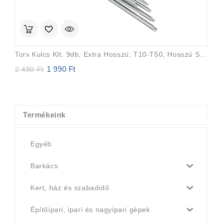
Torx Kulcs Klt. 9db, Extra Hosszú; T10-T50, Hosszú Szár: Tömör, Rövid Szár: Lyukas, CV., 90-225mm
1 990
Ft
Original
Current
2 490
Ft
price
price
was:
is:
2
1
490 Ft.
990 Ft.
Termékeink
Egyéb
Barkács
Kert, ház és szabadidő
Építőipari, ipari és nagyipari gépek