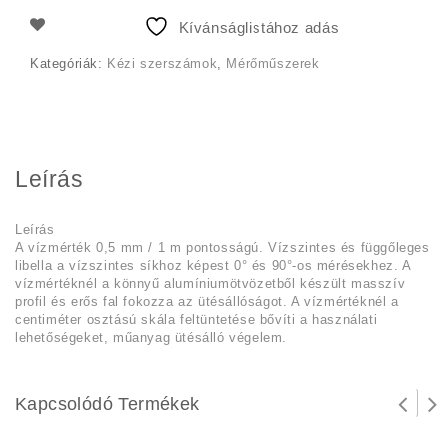
490 Ft.
700 Ft.
Kívánságlistához adás
Kategóriák:
Kézi szerszámok
,
Mérőműszerek
Leírás
Leírás
A vízmérték 0,5 mm / 1 m pontosságú. Vízszintes és függőleges
libella a vízszintes síkhoz képest 0° és 90°-os mérésekhez. A
vízmértéknél a könnyű alumíniumötvözetből készült masszív
profil és erős fal fokozza az ütésállóságot. A vízmértéknél a
centiméter osztású skála feltüntetése bővíti a használati
lehetőségeket, műanyag ütésálló végelem.
Kapcsolódó Termékek