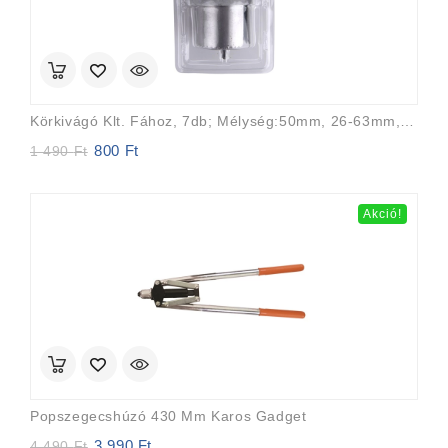
Körkivágó Klt. Fához, 7db; Mélység:50mm, 26-63mm, Bliszteren
800
Ft
Original
Current
1 490
Ft
price
price
was:
is:
1
800 Ft.
Akció!
490 Ft.
Popszegecshúzó 430 Mm Karos Gadget
3 990
Ft
Original
Current
4 490
Ft