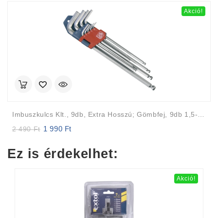
Akció!
Imbuszkulcs Klt., 9db, Extra Hosszú; Gömbfej, 9db 1,5-10mm, CV., 95-237mm
1 990
Ft
Original
Current
2 490
Ft
price
price
was:
is:
Ez is érdekelhet:
2
1
490 Ft.
990 Ft.
Akció!