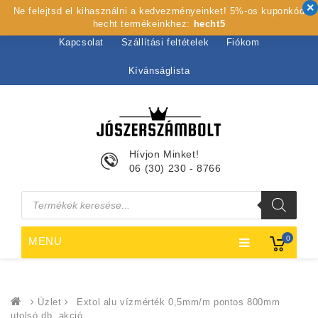
Ne felejtsd el kihasználni a kedvezményeinket! 5%-os kuponkód
Kezdőlap
Rólunk
Webshop
Szolgáltatások
hecht termékeinkhez:
hecht5
Kapcsolat
Szállítási feltételek
Fiókom
Kívánságlista
Hívjon Minket!
06 (30) 230 - 8766
Products
search
0
MENU
Üzlet
Extol alu vízmérték 0,5mm/m pontos 800mm
utolsó db. akció