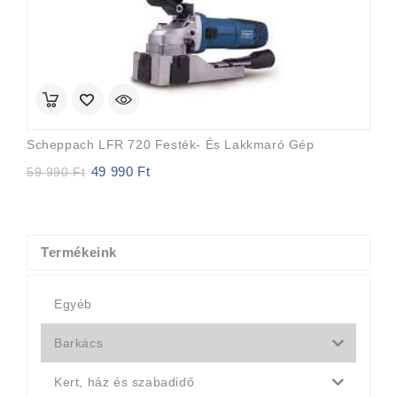
Scheppach LFR 720 Festék- És Lakkmaró Gép
49 990
Ft
Original
Current
59 990
Ft
price
price
was:
is:
59
49
990 Ft.
990 Ft.
Termékeink
Egyéb
Barkács
Kert, ház és szabadidő