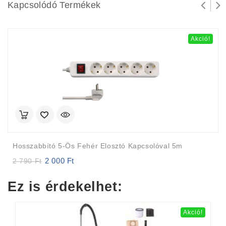
Kapcsolódó Termékek
Akció!
Hosszabbító 5-Ös Fehér Elosztó Kapcsolóval 5m
2 000
Ft
Original
Current
2 790
Ft
price
price
was:
is:
Ez is érdekelhet:
2
2
790 Ft.
000 Ft.
Akció!