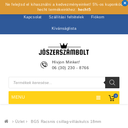
Ne felejtsd el kihasználni a kedvezményeinket! 5%-os kuponkód
Kezdőlap
Rólunk
Webshop
Szolgáltatások
hecht termékeinkhez:
hecht5
Kapcsolat
Szállítási feltételek
Fiókom
Kívánságlista
Hívjon Minket!
06 (30) 230 - 8766
Products
search
0
MENU
Üzlet
BGS Racsnis csillag-villáskulcs 18mm