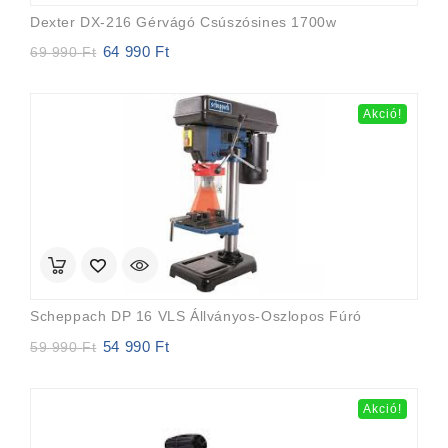
Dexter DX-216 Gérvágó Csúszósines 1700w
64 990
Ft
Original
Current
69 990
Ft
price
price
was:
is:
69
64
Akció!
990 Ft.
990 Ft.
Scheppach DP 16 VLS Állványos-Oszlopos Fúró
54 990
Ft
Original
Current
59 990
Ft
price
price
was:
is:
59
54
Akció!
990 Ft.
990 Ft.