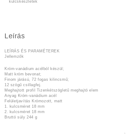
kulcskészletek
Leírás
LEÍRÁS ÉS PARAMÉTEREK
Jellemzők
Króm-vanádium acélból készül;
Matt króm bevonat;
Finom járású, 72 fogas kilincsmű;
12 szögű csillagfej.
Meghajtott profil Tizenkétszögletű meghajtó elem
Anyag Króm-vanádium acél
Felületjavítás Krómozott, matt
1. kulcsméret 18 mm
2. kulcsméret 18 mm
Bruttó súly 244 g