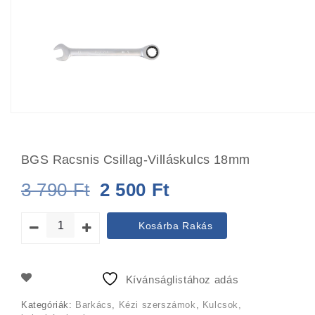
BGS Racsnis Csillag-Villáskulcs 18mm
Original
Current
3 790
Ft
2 500
Ft
price
price
Kosárba Rakás
was:
is:
3
2
Kívánságlistához adás
790 Ft.
500 Ft.
Kategóriák:
Barkács
,
Kézi szerszámok
,
Kulcsok,