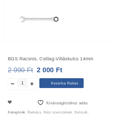
BGS Racsnis, Csillag-Villáskulcs 14mm
Original
Current
2 990
Ft
2 000
Ft
price
price
Kosárba Rakás
was:
is:
2
2
Kívánságlistához adás
990 Ft.
000 Ft.
Kategóriák:
Barkács
,
Kézi szerszámok
,
Kulcsok,