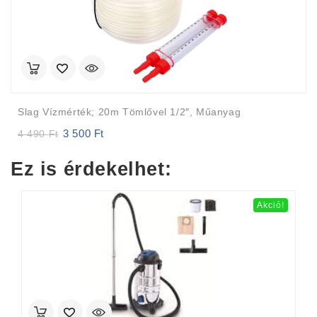
Slag Vízmérték; 20m Tömlővel 1/2″, Műanyag
3 500
Ft
Original
Current
4 490
Ft
price
price
was:
is:
Ez is érdekelhet:
4
3
490 Ft.
500 Ft.
Akció!