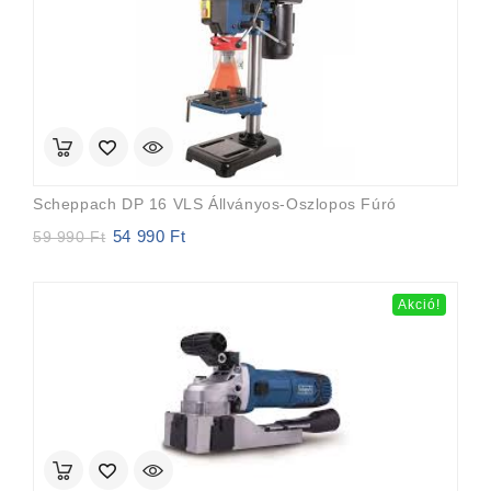
Scheppach DP 16 VLS Állványos-Oszlopos Fúró
54 990
Ft
Original
Current
59 990
Ft
price
price
was:
is:
59
54
Akció!
990 Ft.
990 Ft.