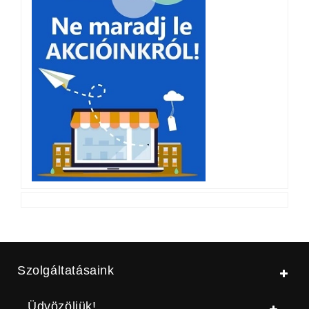
Szolgáltatásaink
Üdvözöljük!