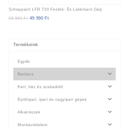
Scheppach LFR 720 Festék- És Lakkmaró Gép
49 990
Ft
Original
Current
59 990
Ft
price
price
was:
is:
59
49
990 Ft.
990 Ft.
Termékeink
Egyéb
Barkács
Kert, ház és szabadidő
Építőipari, ipari és nagyipari gépek
Alkatrészek
Munkavédelem