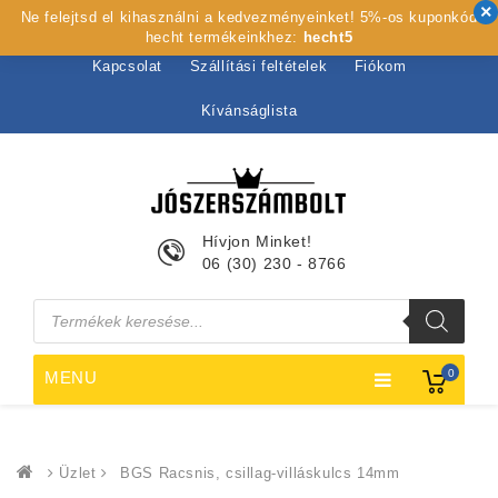
Ne felejtsd el kihasználni a kedvezményeinket! 5%-os kuponkód
Kezdőlap
Rólunk
Webshop
Szolgáltatások
hecht termékeinkhez:
hecht5
Kapcsolat
Szállítási feltételek
Fiókom
Kívánságlista
Hívjon Minket!
06 (30) 230 - 8766
Products
search
0
MENU
Üzlet
BGS Racsnis, csillag-villáskulcs 14mm