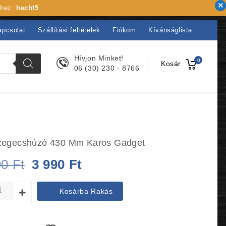
khez:
hecht5
apcsolat
Szállítási feltételek
Fiókom
Kívánságlista
Hívjon Minket!
0
Kosár
06 (30) 230 - 8766
zegecshúzó 430 Mm Karos Gadget
Original
Current
90
Ft
3 990
Ft
price
price
Kosárba Rakás
was:
is:
4
3