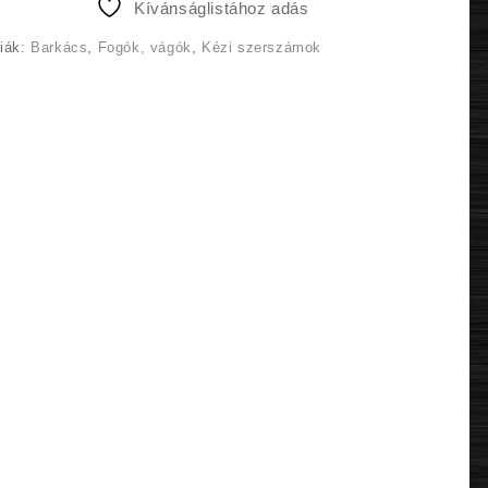
Kívánságlistához adás
490 Ft.
990 Ft.
riák:
Barkács
,
Fogók, vágók
,
Kézi szerszámok