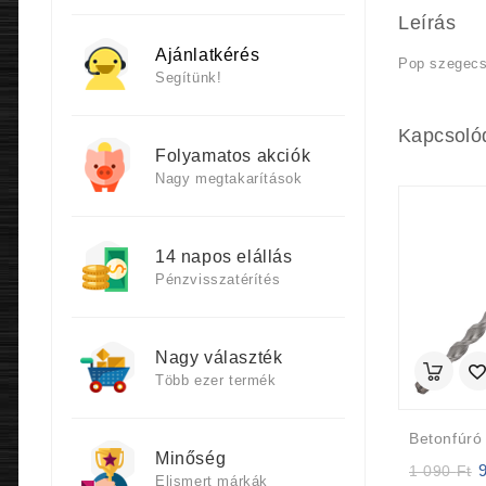
Leírás
Ajánlatkérés
Pop szegecs
Segítünk!
Kapcsoló
Folyamatos akciók
Nagy megtakarítások
14 napos elállás
Pénzvisszatérítés
Nagy választék
Több ezer termék
Minőség
Or
1 090
Ft
Elismert márkák