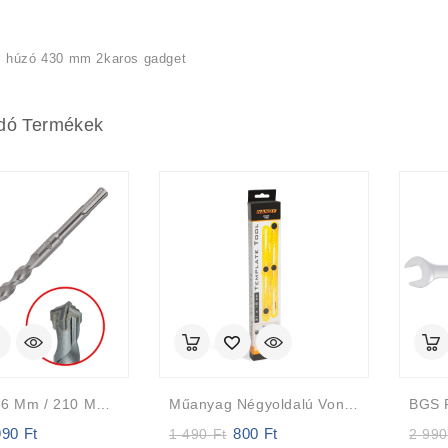
 húzó 430 mm 2karos gadget
dó Termékek
Betonfúró 6 Mm / 210 Mm SDS+ Négyélű
Műanyag Négyoldalú Vonalzó, Szögmásoló
990
Ft
800
Ft
iginal
Current
Original
Current
1 490
Ft
2 99