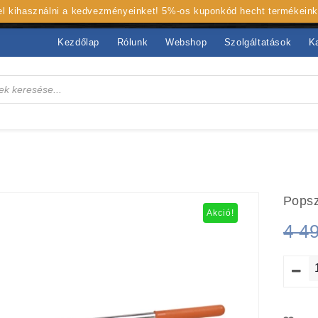
 el kihasználni a kedvezményeinket! 5%-os kuponkód hecht termékein
Kezdőlap
Rólunk
Webshop
Szolgáltatások
K
Pops
Akció!
4 4