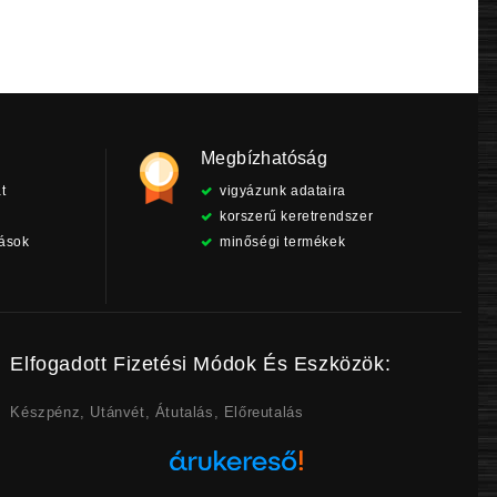
Megbízhatóság
t
vigyázunk adataira
korszerű keretrendszer
tások
minőségi termékek
Elfogadott Fizetési Módok És Eszközök:
Készpénz, Utánvét, Átutalás, Előreutalás