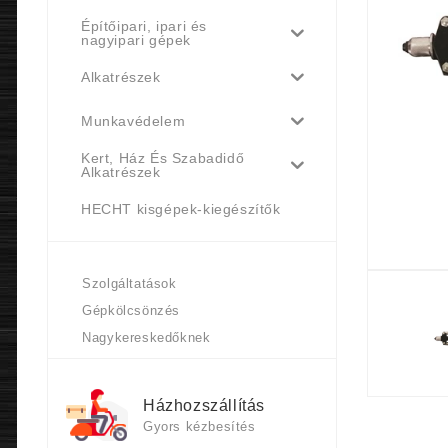
Építőipari, ipari és
nagyipari gépek
Alkatrészek
Munkavédelem
Kert, Ház És Szabadidő
Alkatrészek
HECHT kisgépek-kiegészítők
Szolgáltatások
Gépkölcsönzés
Nagykereskedőknek
Házhozszállítás
Gyors kézbesítés