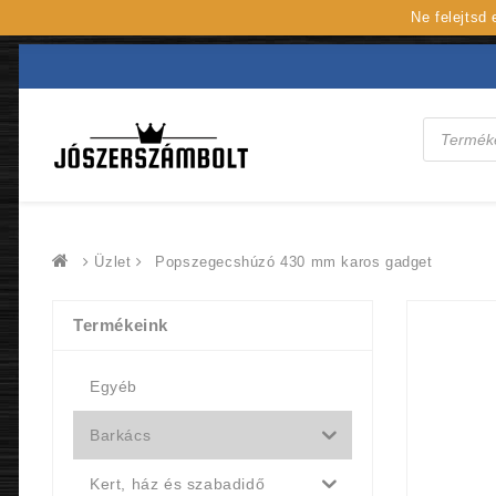
Ne felejtsd
Products
search
Üzlet
Popszegecshúzó 430 mm karos gadget
Termékeink
Egyéb
Barkács
Kert, ház és szabadidő