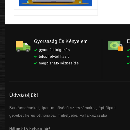
Gyorsaság És Kényelem
E
gyors feldolgozás
telephelytől házig
megbízható kézbesítés
Üdvözöljük!
Barkácsgépeket, Ipari minőségű szerszámokat, építőipari
gépeket keres otthonába, műhelyébe, vállalkozásába
Nálunk jó helyen jár!