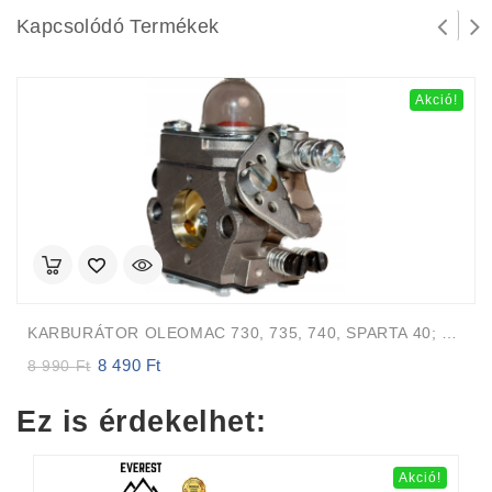
Kapcsolódó Termékek
Akció!
KARBURÁTOR OLEOMAC 730, 735, 740, SPARTA 40; EFCO 8300, 8350, 8400
8 490
Ft
Original
Current
8 990
Ft
price
price
was:
is:
Ez is érdekelhet:
8
8
990 Ft.
490 Ft.
Akció!