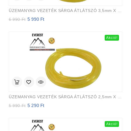
ÜZEMANYAG VEZETÉK SÁRGA ÁTLÁTSZÓ 3,5mm X 6,5mm 15m EVEREST PRO
5 990
Ft
Original
Current
6 990
Ft
price
price
was:
is:
6
5
Akció!
990 Ft.
990 Ft.
ÜZEMANYAG VEZETÉK SÁRGA ÁTLÁTSZÓ 2,5mm X 5,0mm 15m EVEREST PRO
5 290
Ft
Original
Current
5 990
Ft
price
price
was:
is:
5
5
Akció!
990 Ft.
290 Ft.