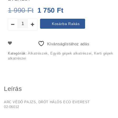
Original
Current
1 990
Ft
1 750
Ft
price
price
Kosárba Rakás
was:
is:
1
1
Kívánságlistához adás
990 Ft.
750 Ft.
Kategóriák:
Alkatrészek
,
Egyéb gépek alkatrészei
,
Kerti gépek
alkatrészei
Leírás
ARC VÉDŐ PAJZS, DRÓT HÁLÓS ECO EVEREST
02-06012