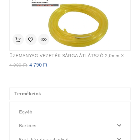
ÜZEMANYAG VEZETÉK SÁRGA ÁTLÁTSZÓ 2,0mm X 3,5mm 15m EVEREST PRO
4 790
Ft
Original
Current
4 990
Ft
price
price
was:
is:
4
4
990 Ft.
790 Ft.
Termékeink
Egyéb
Barkács
Kert, ház és szabadidő