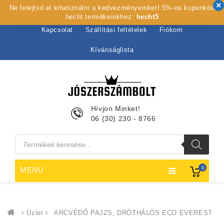
Ne felejtsd el kihasználni a kedvezményeinket! 5%-os kuponkód
Kezdőlap
Rólunk
Webshop
Szolgáltatások
hecht termékeinkhez:
hecht5
Kapcsolat
Szállítási feltételek
Fiókom
Kívánságlista
Hívjon Minket!
06 (30) 230 - 8766
Products
search
0
MENU
Üzlet
ARCVÉDŐ PAJZS, DRÓTHÁLÓS ECO EVEREST