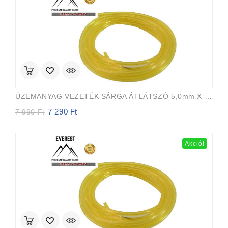
ÜZEMANYAG VEZETÉK SÁRGA ÁTLÁTSZÓ 5,0mm X 8,0mm 15m EVEREST PRO
7 290
Ft
Original
Current
7 990
Ft
price
price
was:
is:
7
7
Akció!
990 Ft.
290 Ft.