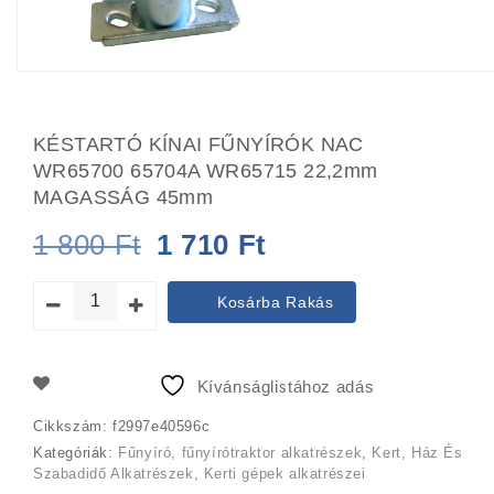
KÉSTARTÓ KÍNAI FŰNYÍRÓK NAC
WR65700 65704A WR65715 22,2mm
MAGASSÁG 45mm
Original
Current
1 800
Ft
1 710
Ft
price
price
Kosárba Rakás
was:
is:
1
1
Kívánságlistához adás
800 Ft.
710 Ft.
Cikkszám:
f2997e40596c
Kategóriák:
Fűnyíró, fűnyírótraktor alkatrészek
,
Kert, Ház És
Szabadidő Alkatrészek
,
Kerti gépek alkatrészei