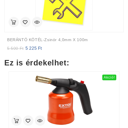
BERÁNTÓ KÖTÉL-Zsinór 4,0mm X 100m
5 225
Ft
Original
Current
5 500
Ft
price
price
was:
is:
Ez is érdekelhet:
5
5
500 Ft.
225 Ft.
Akció!