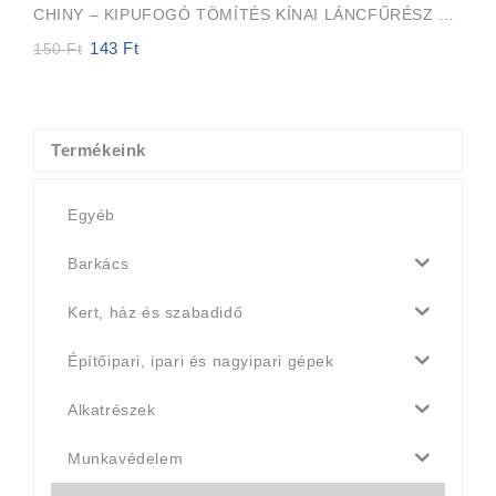
CHINY – KIPUFOGÓ TÖMÍTÉS KÍNAI LÁNCFŰRÉSZ 45cc, 52cc, 58cc
143
Ft
Original
Current
150
Ft
price
price
was:
is:
150 Ft.
143 Ft.
Termékeink
Egyéb
Barkács
Kert, ház és szabadidő
Építőipari, ipari és nagyipari gépek
Alkatrészek
Munkavédelem