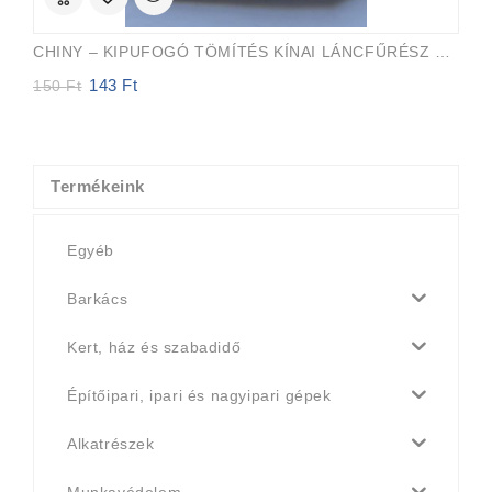
CHINY – KIPUFOGÓ TÖMÍTÉS KÍNAI LÁNCFŰRÉSZ 45cc, 52cc, 58cc
143
Ft
Original
Current
150
Ft
price
price
was:
is:
150 Ft.
143 Ft.
Termékeink
Egyéb
Barkács
Kert, ház és szabadidő
Építőipari, ipari és nagyipari gépek
Alkatrészek
Munkavédelem