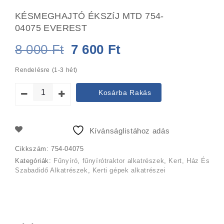
KÉSMEGHAJTÓ ÉKSZíJ MTD 754-
04075 EVEREST
Original
Current
8 000
Ft
7 600
Ft
price
price
Rendelésre (1-3 hét)
was:
is:
Kosárba Rakás
8
7
000 Ft.
600 Ft.
Kívánságlistához adás
Cikkszám:
754-04075
Kategóriák:
Fűnyíró
,
fűnyírótraktor alkatrészek
,
Kert, Ház És
Szabadidő Alkatrészek
,
Kerti gépek alkatrészei