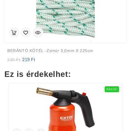
BERÁNTÓ KÖTÉL -zsinór 3,0mm X 225cm
219
Ft
Original
Current
230
Ft
price
price
was:
is:
Ez is érdekelhet:
230 Ft.
219 Ft.
Akció!