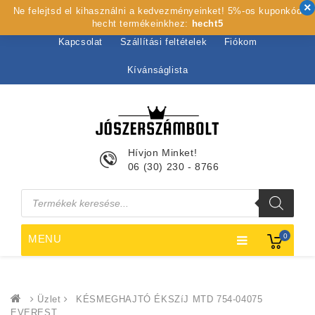
Ne felejtsd el kihasználni a kedvezményeinket! 5%-os kuponkód
Kezdőlap
Rólunk
Webshop
Szolgáltatások
hecht termékeinkhez:
hecht5
Kapcsolat
Szállítási feltételek
Fiókom
Kívánságlista
Hívjon Minket!
06 (30) 230 - 8766
Products
search
0
MENU
Üzlet
KÉSMEGHAJTÓ ÉKSZíJ MTD 754-04075
EVEREST