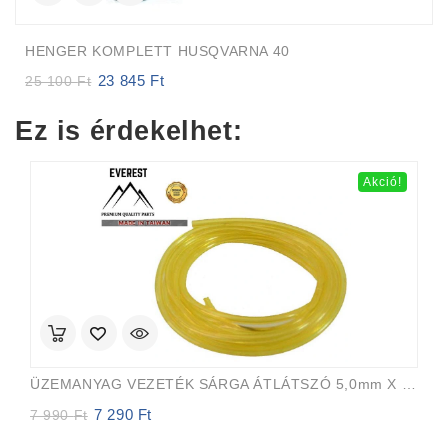
HENGER KOMPLETT HUSQVARNA 40
23 845
Ft
Original
Current
25 100
Ft
price
price
was:
is:
Ez is érdekelhet:
25
23
100 Ft.
845 Ft.
Akció!
ÜZEMANYAG VEZETÉK SÁRGA ÁTLÁTSZÓ 5,0mm X 8,0mm 15m EVEREST PRO
7 290
Ft
Original
Current
7 990
Ft
price
price