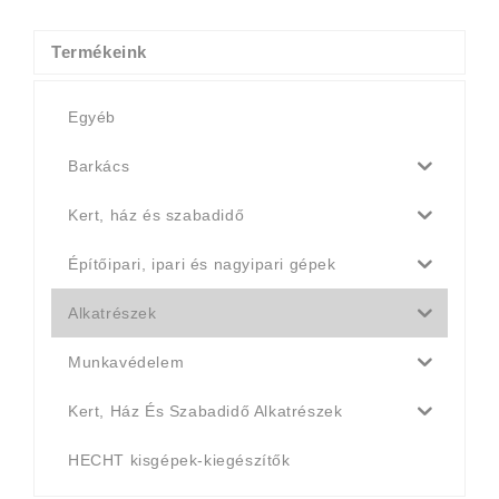
4
4
990 Ft.
790 Ft.
Termékeink
Egyéb
Barkács
Kert, ház és szabadidő
Építőipari, ipari és nagyipari gépek
Alkatrészek
Munkavédelem
Kert, Ház És Szabadidő Alkatrészek
HECHT kisgépek-kiegészítők