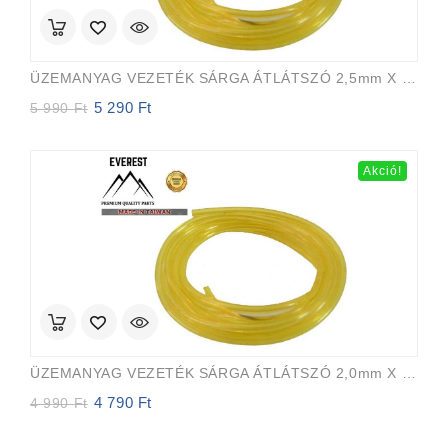
ÜZEMANYAG VEZETÉK SÁRGA ÁTLÁTSZÓ 2,5mm X 5,0mm 15m EVEREST PRO
5 290
Ft
Original
Current
5 990
Ft
price
price
was:
is:
5
5
Akció!
990 Ft.
290 Ft.
ÜZEMANYAG VEZETÉK SÁRGA ÁTLÁTSZÓ 2,0mm X 3,5mm 15m EVEREST PRO
4 790
Ft
Original
Current
4 990
Ft
price
price
was:
is: