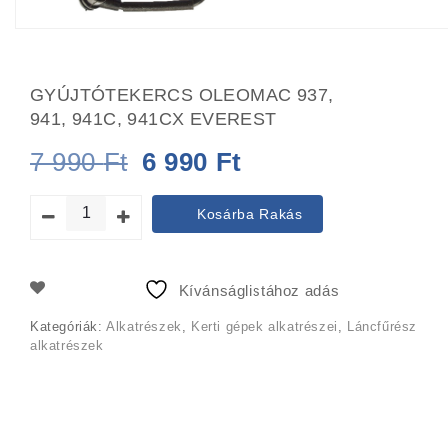
GYÚJTÓTEKERCS OLEOMAC 937,
941, 941C, 941CX EVEREST
Original
Current
7 990
Ft
6 990
Ft
price
price
Kosárba Rakás
was:
is:
7
6
Kívánságlistához adás
990 Ft.
990 Ft.
Kategóriák:
Alkatrészek
,
Kerti gépek alkatrészei
,
Láncfűrész
alkatrészek