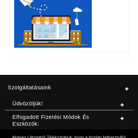
Szolgáltatásaink
Üdvözöljük!
Elfogadott Fizetési Módok És
Eszközök:
Kedves Látogató! Tájékoztatjuk, hogy a honlap felhasználói