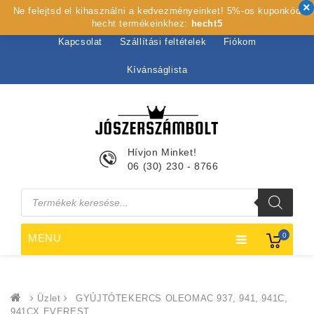
Ne felejtsd el kihasználni a kedvezményeinket! 5%-os kuponkód
Kezdőlap
Rólunk
Webshop
Szolgáltatások
hecht termékeinkhez:
hecht5
Kapcsolat
Szállítási feltételek
Fiókom
Kívánságlista
Hívjon Minket!
06 (30) 230 - 8766
Products
search
0
MENU
Üzlet
GYÚJTÓTEKERCS OLEOMAC 937, 941, 941C,
941CX EVEREST