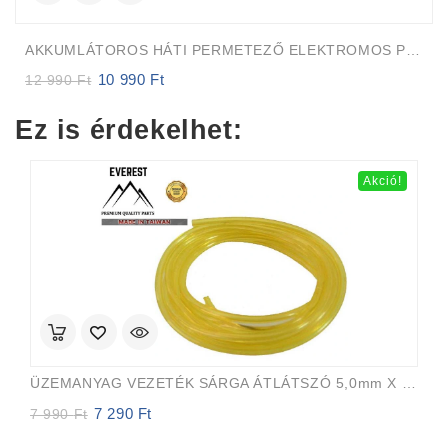
AKKUMLÁTOROS HÁTI PERMETEZŐ ELEKTROMOS PUMPA-Szivattyú
10 990
Ft
Original
Current
12 990
Ft
price
price
was:
is:
Ez is érdekelhet:
12
10
990 Ft.
990 Ft.
Akció!
ÜZEMANYAG VEZETÉK SÁRGA ÁTLÁTSZÓ 5,0mm X 8,0mm 15m EVEREST PRO
7 290
Ft
Original
Current
7 990
Ft
price
price
was:
is: