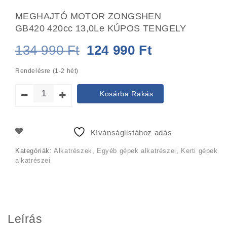
MEGHAJTÓ MOTOR ZONGSHEN
GB420 420cc 13,0Le KÚPOS TENGELY
Original
Current
134 990
Ft
124 990
Ft
price
price
Rendelésre (1-2 hét)
was:
is:
Kosárba Rakás
134
124
990 Ft.
990 Ft.
Kívánságlistához adás
Kategóriák:
Alkatrészek
,
Egyéb gépek alkatrészei
,
Kerti gépek
alkatrészei
Leírás