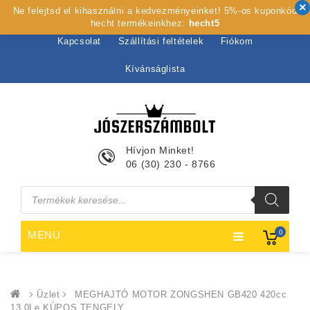
Ne felejtsd el kihasználni a kedvezményeinket! 5%-os kuponkód
Kezdőlap
Rólunk
Webshop
Szolgáltatások
hecht termékeinkhez:
hecht5
Kapcsolat
Szállítási feltételek
Fiókom
Kívánságlista
Hívjon Minket!
06 (30) 230 - 8766
Products
search
0
MENU
Üzlet
MEGHAJTÓ MOTOR ZONGSHEN GB420 420cc
13,0Le KÚPOS TENGELY