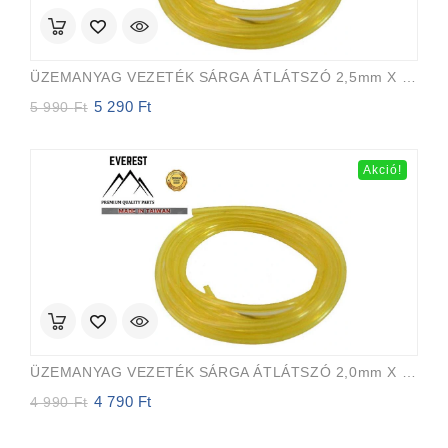
ÜZEMANYAG VEZETÉK SÁRGA ÁTLÁTSZÓ 2,5mm X 5,0mm 15m EVEREST PRO
5 290
Ft
Original
Current
5 990
Ft
price
price
was:
is:
5
5
Akció!
990 Ft.
290 Ft.
ÜZEMANYAG VEZETÉK SÁRGA ÁTLÁTSZÓ 2,0mm X 3,5mm 15m EVEREST PRO
4 790
Ft
Original
Current
4 990
Ft
price
price
was:
is: