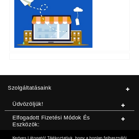
Szolgáltatásaink
Üdvözöljük!
Elfogadott Fizetési Módok És
Eszközök:
Kedves Látogató! Tájékoztatjuk, hogy a honlap felhasználói