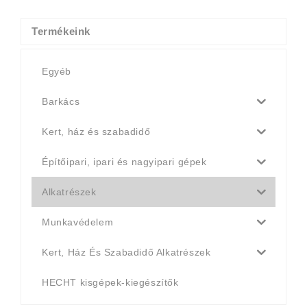
4
4
990 Ft.
790 Ft.
Termékeink
Egyéb
Barkács
Kert, ház és szabadidő
Építőipari, ipari és nagyipari gépek
Alkatrészek
Munkavédelem
Kert, Ház És Szabadidő Alkatrészek
HECHT kisgépek-kiegészítők