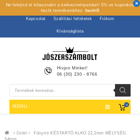
Ne felejtsd el kihasználni a kedvezményeinket! 5%-os kuponkód
Kezdőlap
Rólunk
Webshop
Szolgáltatások
hecht termékeinkhez:
hecht5
Kapcsolat
Szállítási feltételek
Fiókom
Kívánságlista
Hívjon Minket!
06 (30) 230 - 8766
Products
search
0
MENU
Üzlet
Fűnyíró KÉSTARTÓ ALKO 22,2mm MÉLYSÉG
54mm