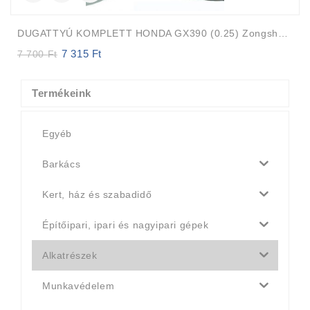
DUGATTYÚ KOMPLETT HONDA GX390 (0.25) Zongshen 188F
7 315
Ft
Original
Current
7 700
Ft
price
price
was:
is:
7
7
Termékeink
700 Ft.
315 Ft.
Egyéb
Barkács
Kert, ház és szabadidő
Építőipari, ipari és nagyipari gépek
Alkatrészek
Munkavédelem