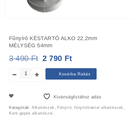
Fűnyíró KÉSTARTÓ ALKO 22,2mm
MÉLYSÉG 54mm
Original
Current
3 490
Ft
2 790
Ft
price
price
Kosárba Rakás
was:
is:
3
2
Kívánságlistához adás
490 Ft.
790 Ft.
Kategóriák:
Alkatrészek
,
Fűnyíró, fűnyírótraktor alkatrészek
,
Kerti gépek alkatrészei