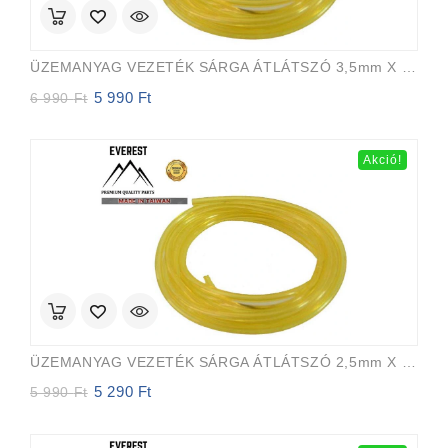
ÜZEMANYAG VEZETÉK SÁRGA ÁTLÁTSZÓ 3,5mm X 6,5mm 15m EVEREST PRO
5 990
Ft
Original
Current
6 990
Ft
price
price
was:
is:
6
5
Akció!
990 Ft.
990 Ft.
ÜZEMANYAG VEZETÉK SÁRGA ÁTLÁTSZÓ 2,5mm X 5,0mm 15m EVEREST PRO
5 290
Ft
Original
Current
5 990
Ft
price
price
was:
is:
5
5