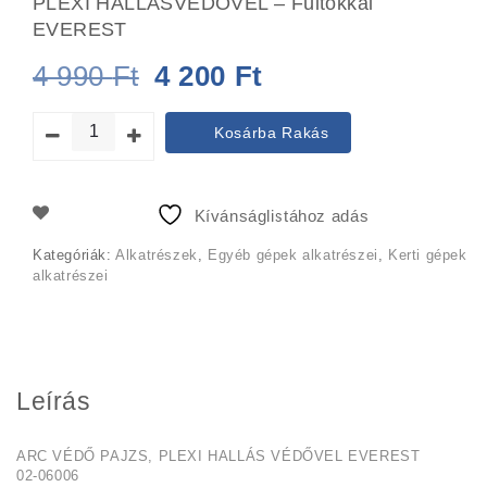
PLEXI HALLÁSVÉDŐVEL – Fültokkal
EVEREST
Original
Current
4 990
Ft
4 200
Ft
price
price
Kosárba Rakás
was:
is:
4
4
Kívánságlistához adás
990 Ft.
200 Ft.
Kategóriák:
Alkatrészek
,
Egyéb gépek alkatrészei
,
Kerti gépek
alkatrészei
Leírás
ARC VÉDŐ PAJZS, PLEXI HALLÁS VÉDŐVEL EVEREST
02-06006