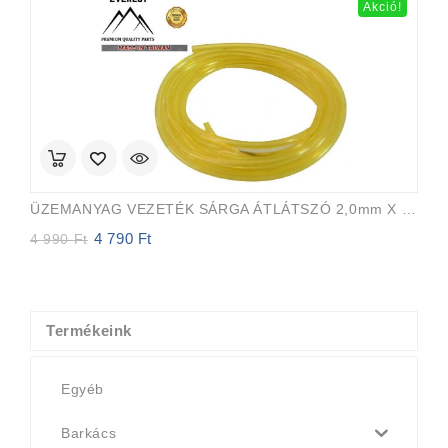
Akció!
990 Ft.
290 Ft.
ÜZEMANYAG VEZETÉK SÁRGA ÁTLÁTSZÓ 2,0mm X 3,5mm 15m EVEREST PRO
4 790
Ft
Original
Current
4 990
Ft
price
price
was:
is:
4
4
990 Ft.
790 Ft.
Termékeink
Egyéb
Barkács