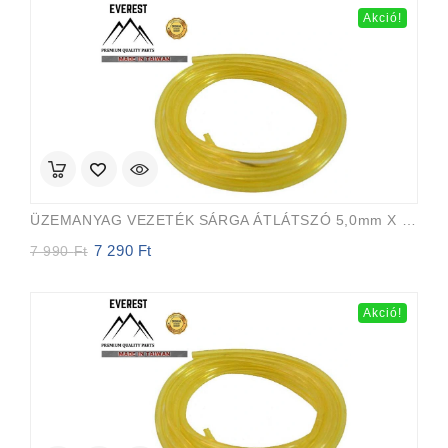
Akció!
ÜZEMANYAG VEZETÉK SÁRGA ÁTLÁTSZÓ 5,0mm X 8,0mm 15m EVEREST PRO
7 290
Ft
Original
Current
7 990
Ft
price
price
was:
is:
7
7
Akció!
990 Ft.
290 Ft.