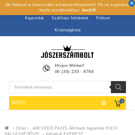
Ne felejtsd el kihasználni a kedvezményeinket! 5%-os kuponkód
Kezdőlap
Rólunk
Webshop
Szolgáltatások
hecht termékeinkhez:
hecht5
Kapcsolat
Szállítási feltételek
Fiókom
Kívánságlista
Hívjon Minket!
06 (30) 230 - 8766
Products
search
0
MENU
Üzlet
ARCVÉDŐ PAJZS,Állítható fejpánttal PLEXI
HALLÁSVÉDŐVEL – fültokkal EVEREST