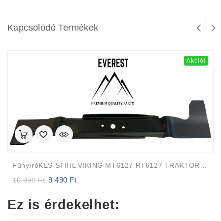
Kapcsolódó Termékek
Akció!
FűnyíróKÉS STIHL VIKING MT6127 RT6127 TRAKTOR 125cm EVEREST
9 490
Ft
Original
Current
10 990
Ft
price
price
was:
is:
Ez is érdekelhet:
10
9
990 Ft.
490 Ft.