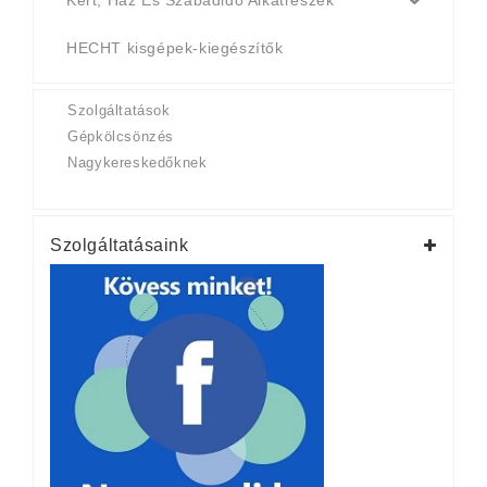
Kert, Ház És Szabadidő Alkatrészek
HECHT kisgépek-kiegészítők
Szolgáltatások
Gépkölcsönzés
Nagykereskedőknek
Szolgáltatásaink