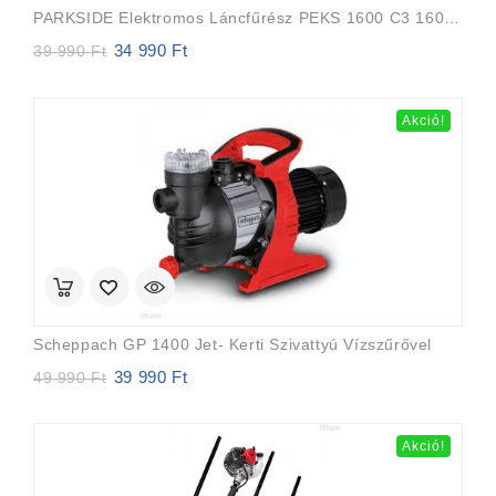
PARKSIDE Elektromos Láncfűrész PEKS 1600 C3 1600w
34 990
Ft
Original
Current
39 990
Ft
price
price
was:
is:
39
34
Akció!
990 Ft.
990 Ft.
Scheppach GP 1400 Jet- Kerti Szivattyú Vízszűrővel
39 990
Ft
Original
Current
49 990
Ft
price
price
was:
is:
49
39
Akció!
990 Ft.
990 Ft.