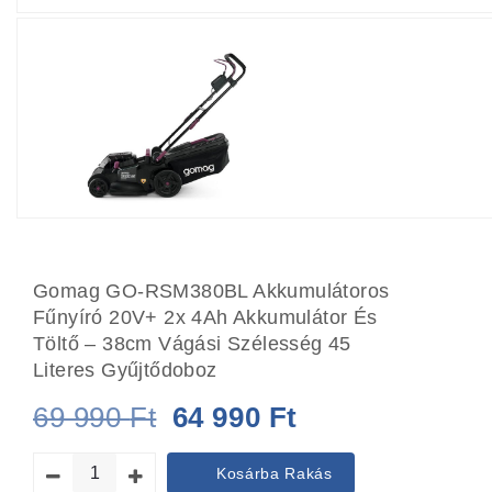
Gomag GO-RSM380BL Akkumulátoros
Fűnyíró 20V+ 2x 4Ah Akkumulátor És
Töltő – 38cm Vágási Szélesség 45
Literes Gyűjtődoboz
Original
Current
69 990
Ft
64 990
Ft
price
price
Kosárba Rakás