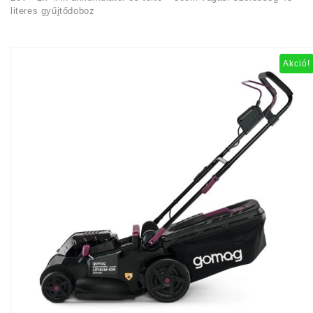
literes gyűjtődoboz
Akció!