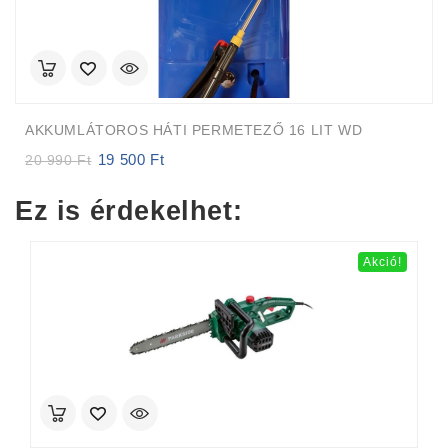
AKKUMLÁTOROS HÁTI PERMETEZŐ 16 LIT WD
19 500
Ft
Original
Current
20 990
Ft
price
price
was:
is:
Ez is érdekelhet:
20
19
990 Ft.
500 Ft.
Akció!