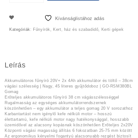
was:
is:
69
64
Kívánságlistához adás
990 Ft.
990 Ft.
Kategóriák:
Fűnyírók
,
Kert, ház és szabadidő
,
Kerti gépek
Leírás
Akkumulátoros fűnyíró 20V+ 2x 4Ah akkumulátor és töltő – 38cm
vágási szélesség | Nagy, 45 literes gyűjtődoboz | GO-RSM380BL
Gomag
Erőteljes akkumulátoros fűnyíró 38 cm vágásszélességgel
Rugalmasság az egységes akkumulátorrendszernek
köszönhetően – egy akkumulátor a teljes gomag 20 V sorozathoz
Karbantartást nem igénylő kefe nélküli motor – hosszú
élettartamú, kefe nélküli motor nagy hatékonysággal, hosszabb
üzemidővel az alacsony kopásnak köszönhetően Erőteljes 2x20V
Központi vágási magasság állítás 6 fokozatban 25-75 mm között
Az ergonomikus kényelmi fogantyú alacsonyabb rezgést biztosít