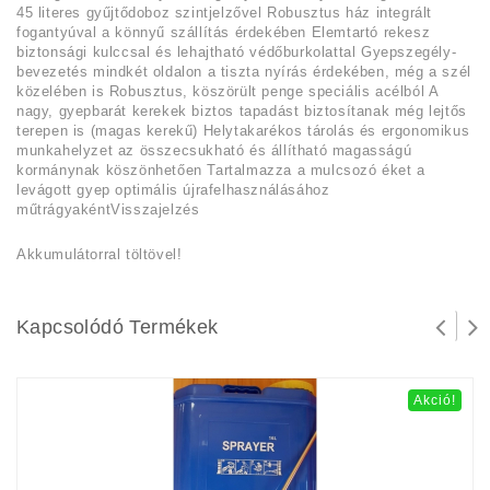
45 literes gyűjtődoboz szintjelzővel Robusztus ház integrált
fogantyúval a könnyű szállítás érdekében Elemtartó rekesz
biztonsági kulccsal és lehajtható védőburkolattal Gyepszegély-
bevezetés mindkét oldalon a tiszta nyírás érdekében, még a szél
közelében is Robusztus, köszörült penge speciális acélból A
nagy, gyepbarát kerekek biztos tapadást biztosítanak még lejtős
terepen is (magas kerekű) Helytakarékos tárolás és ergonomikus
munkahelyzet az összecsukható és állítható magasságú
kormánynak köszönhetően Tartalmazza a mulcsozó éket a
levágott gyep optimális újrafelhasználásához
műtrágyakéntVisszajelzés
Akkumulátorral töltövel!
Kapcsolódó Termékek
Akció!