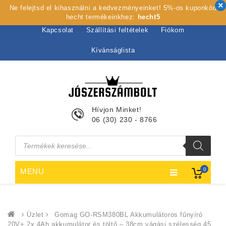
Ne felejtsd el kihasználni a kedvezményeinket! 5%-os kuponkód
Kezdőlap
Rólunk
Webshop
Szolgáltatások
hecht termékeinkhez:
hecht5
Kapcsolat
Szállítási feltételek
Fiókom
Kívánságlista
Hívjon Minket!
06 (30) 230 - 8766
Products
search
0
MENU
Üzlet
Gomag GO-RSM380BL Akkumulátoros fűnyíró
20V+ 2x 4Ah akkumulátor és töltő – 38cm vágási szélesség 45