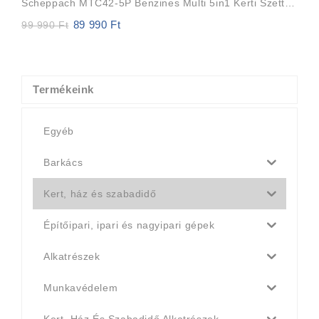
Scheppach MTC42-5P Benzines Multi 5in1 Kerti Szett (fűkasza, Bozótvágó, Ágvágó, Sövényvágó,lombfuvó
89 990
Ft
Original
Current
99 990
Ft
price
price
was:
is:
99
89
990 Ft.
990 Ft.
Termékeink
Egyéb
Barkács
Kert, ház és szabadidő
Építőipari, ipari és nagyipari gépek
Alkatrészek
Munkavédelem