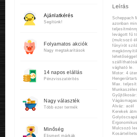
Leírás
Ajánlatkérés
Scheppach MS
Segítünk!
azonban mind
teljesítménn
levágott fű 
(mulcsozó ék
Folyamatos akciók
fűnyírót szi
Nagy megtakarítások
megkönnyítik
lehetőséggel
szállíthatós
vágható le.
14 napos elállás
Motor: 4 üt
Hengerűrtar
Pénzvisszatérítés
Max. teljesí
Munkaszéles
Gyűjtőkosár: 
Nagy választék
Vágásmagassá
Alváz: acél
Több ezer termék
Kerekek átmé
Golyóscsapá
Ergonomikus 
Mulcsozó lee
Minőség
Kosártelítets
Elismert márkák