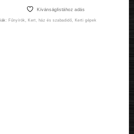
119
99
Kívánságlistához adás
990 Ft.
990 Ft.
riák:
Fűnyírók
,
Kert, ház és szabadidő
,
Kerti gépek