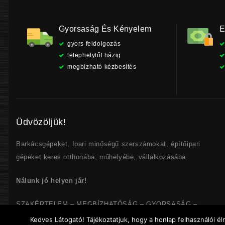
Gyorsaság És Kényelem
E
gyors feldolgozás
telephelytől házig
megbízható kézbesítés
Üdvözöljük!
Barkácsgépeket, Ipari minőségű szerszámokat, építőipari
gépeket keres otthonába, műhelyébe, vállalkozásába
Nálunk jó helyen jár!
SZAKÉRTELEM – MEGBÍZHATÓSÁG – GYORSASÁG –
PONTOSSÁG
Kedves Látogató! Tájékoztatjuk, hogy a honlap felhasználói 