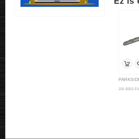
Ez is 
39 990
F