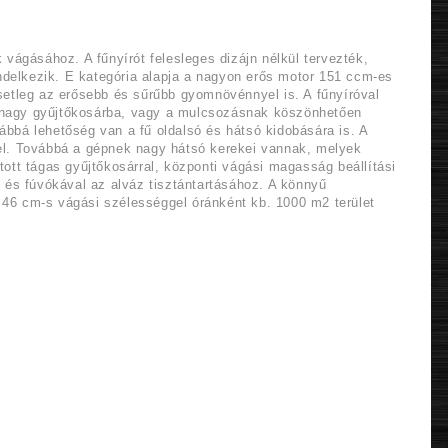
vágásához. A fűnyírót felesleges dizájn nélkül tervezték,
ndelkezik. E kategória alapja a nagyon erős motor 151 ccm-es
etleg az erősebb és sűrűbb gyomnövénnyel is. A fűnyíróval
 a nagy gyűjtőkosárba, vagy a mulcsozásnak köszönhetően
ábbá lehetőség van a fű oldalsó és hátsó kidobására is. A
k el. Továbbá a gépnek nagy hátsó kerekei vannak, melyek
átott tágas gyűjtőkosárral, központi vágási magasság beállítási
al és fúvókával az alváz tisztántartásához. A könnyű
l 46 cm-s vágási szélességgel óránként kb. 1000 m2 terület