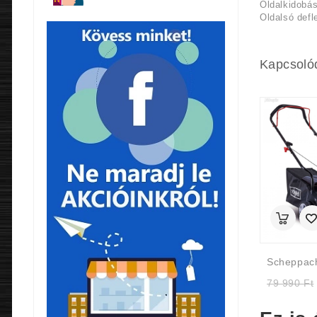
Oldalkidobás
Oldalsó defl
Kapcsoló
79 990
Ft