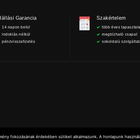
lállási Garancia
Szakértelem
14 napon belül
több éves tapasztala
indoklás nélkül
megbízható csapat
pénzvisszafizetés
sokoldalú szolgálta
élmény fokozásának érdekében sütiket alkalmazunk. A honlapunk használa