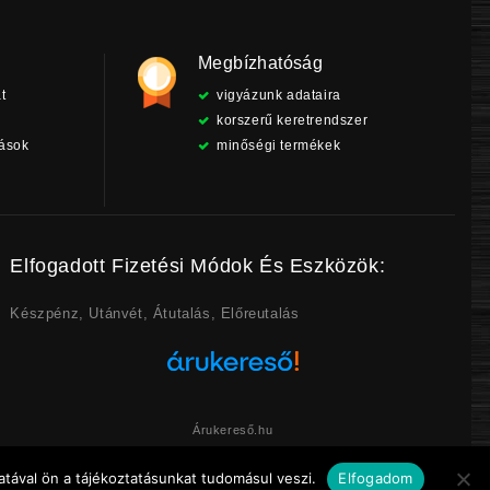
Megbízhatóság
t
vigyázunk adataira
korszerű keretrendszer
tások
minőségi termékek
Elfogadott Fizetési Módok És Eszközök:
Készpénz, Utánvét, Átutalás, Előreutalás
Árukereső.hu
tával ön a tájékoztatásunkat tudomásul veszi.
Elfogadom