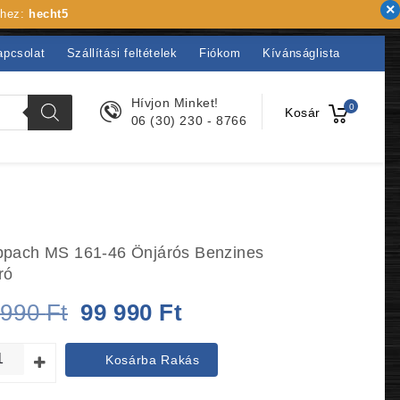
khez:
hecht5
apcsolat
Szállítási feltételek
Fiókom
Kívánságlista
Hívjon Minket!
0
Kosár
06 (30) 230 - 8766
pach MS 161-46 Önjárós Benzines
ró
Original
Current
 990
Ft
99 990
Ft
price
price
Kosárba Rakás
was:
is: