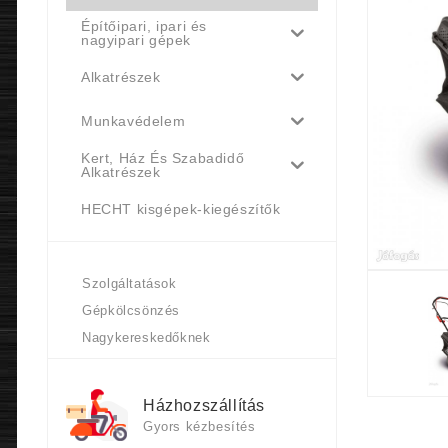
Építőipari, ipari és
nagyipari gépek
Alkatrészek
Munkavédelem
Kert, Ház És Szabadidő
Alkatrészek
HECHT kisgépek-kiegészítők
Szolgáltatások
Gépkölcsönzés
Nagykereskedőknek
Házhozszállítás
Gyors kézbesítés