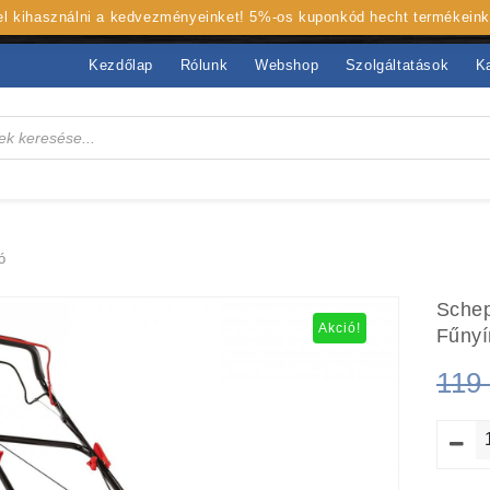
 el kihasználni a kedvezményeinket! 5%-os kuponkód hecht termékein
Kezdőlap
Rólunk
Webshop
Szolgáltatások
K
ó
Schep
Akció!
Fűnyí
119