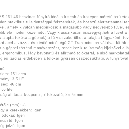
 161-46 benzines fűnyíró ideális kisebb és közepes méretű területek 
en praktikus tulajdonsággal felszerelték, és hosszú élettartammal re
yel, amely kiválóan megbirkózik a magasabb vagy nedvesebb fűvel, es
többféle módon kezelhető. Vagy klasszikusan összegyűjtheti a füvet
 alaptartozéka a gépnek) a fű visszakerülhet a talajba trágyaként, tov
lárd acél alvázzal és kiváló minőségű GT Transmission váltóval láttá
 a géppel történő manőverezést, rendelkezik telítettség kijelzővel ell
, ergonomikus, lágy bevonatú és állítható tolókarral, elülső markolatt
ág és tárolás érdekében a tolókar gyorsan összecsukható. A fűnyíróva
emű
talom: 151 ccm
tmény: 3.5 LE
ség: 46 cm
55 liter
g állítása: központil, 7 fokozatú, 25-75 mm
rője (mm): -/-
gy a kerekekben: Igen
tolókar: Igen
resztő: Igen
ég jelző: Igen