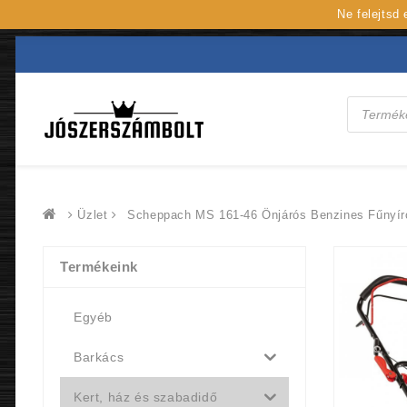
Ne felejtsd
Products
search
Üzlet
Scheppach MS 161-46 Önjárós Benzines Fűnyír
Termékeink
Egyéb
Barkács
Kert, ház és szabadidő