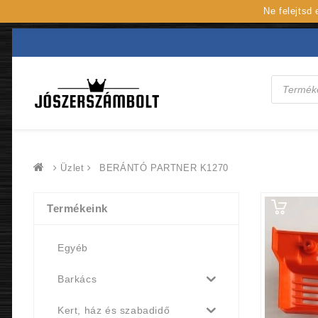
Ne felejtsd
Products
search
Üzlet
BERÁNTÓ PARTNER K1270
Termékeink
Egyéb
Barkács
Kert, ház és szabadidő