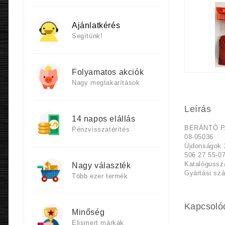
Ajánlatkérés
Segítünk!
Folyamatos akciók
Nagy megtakarítások
Leírás
14 napos elállás
BERÁNTÓ P
Pénzvisszatérítés
08-05036
Újdonságok 
506 27 55-
Katalógussz
Nagy választék
Gyártási sz
Több ezer termék
Kapcsoló
Minőség
Elismert márkák