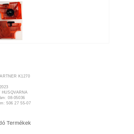
ARTNER K1270
2023
07 HUSQVARNA
ám: 08-05036
ám: 506 27 55-07
dó Termékek