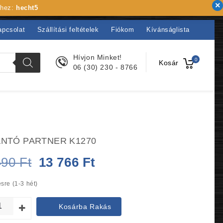
khez:
hecht5
apcsolat
Szállítási feltételek
Fiókom
Kívánságlista
Hívjon Minket!
0
Kosár
06 (30) 230 - 8766
NTÓ PARTNER K1270
Original
Current
490
Ft
13 766
Ft
price
price
sre (1-3 hét)
was:
is:
Kosárba Rakás
14
13