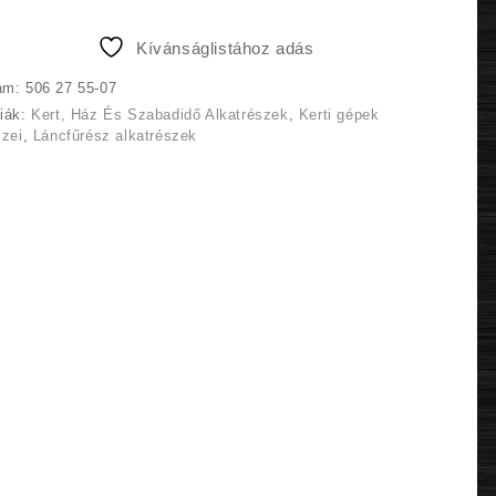
490 Ft.
766 Ft.
Kívánságlistához adás
ám:
506 27 55-07
riák:
Kert, Ház És Szabadidő Alkatrészek
,
Kerti gépek
szei
,
Láncfűrész alkatrészek