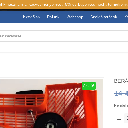
 el kihasználni a kedvezményeinket! 5%-os kuponkód hecht termékein
Kezdőlap
Rólunk
Webshop
Szolgáltatások
K
BERÁ
Akció!
14 
Rendelé