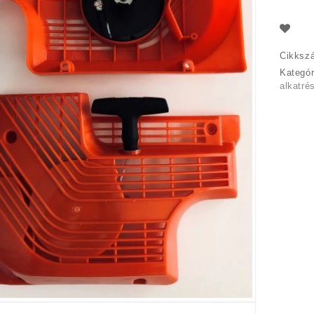
Cikksz
Kategó
alkatré