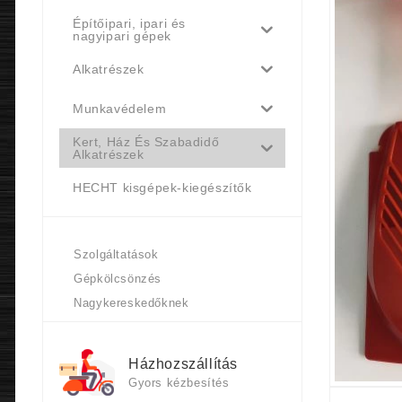
Építőipari, ipari és
nagyipari gépek
Alkatrészek
Munkavédelem
Kert, Ház És Szabadidő
Alkatrészek
HECHT kisgépek-kiegészítők
Szolgáltatások
Gépkölcsönzés
Nagykereskedőknek
Házhozszállítás
Gyors kézbesítés