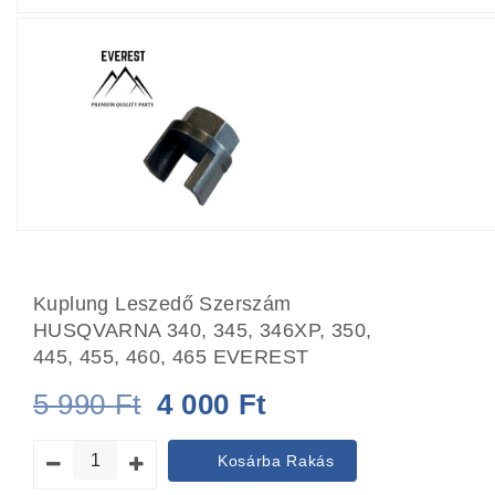
Kuplung Leszedő Szerszám
HUSQVARNA 340, 345, 346XP, 350,
445, 455, 460, 465 EVEREST
Original
Current
5 990
Ft
4 000
Ft
price
price
Kosárba Rakás
was:
is: