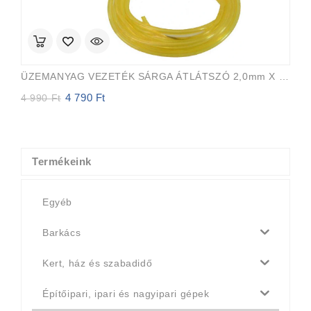
ÜZEMANYAG VEZETÉK SÁRGA ÁTLÁTSZÓ 2,0mm X 3,5mm 15m EVEREST PRO
4 790
Ft
Original
Current
4 990
Ft
price
price
was:
is:
4
4
990 Ft.
790 Ft.
Termékeink
Egyéb
Barkács
Kert, ház és szabadidő
Építőipari, ipari és nagyipari gépek