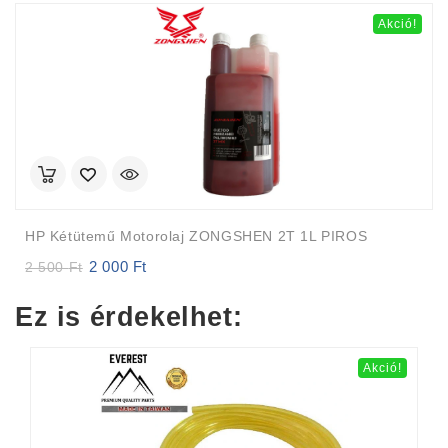
Akció!
HP Kétütemű Motorolaj ZONGSHEN 2T 1L PIROS
2 000
Ft
Original
Current
2 500
Ft
price
price
was:
is:
Ez is érdekelhet:
2
2
500 Ft.
000 Ft.
Akció!