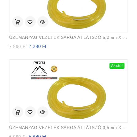
ÜZEMANYAG VEZETÉK SÁRGA ÁTLÁTSZÓ 5,0mm X 8,0mm 15m EVEREST PRO
7 290
Ft
Original
Current
7 990
Ft
price
price
was:
is:
7
7
Akció!
990 Ft.
290 Ft.
ÜZEMANYAG VEZETÉK SÁRGA ÁTLÁTSZÓ 3,5mm X 6,5mm 15m EVEREST PRO
5 990
Ft
Original
Current
6 990
Ft