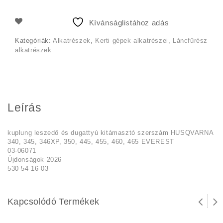
5
4
Kívánságlistához adás
990 Ft.
000 Ft.
Kategóriák:
Alkatrészek
,
Kerti gépek alkatrészei
,
Láncfűrész
alkatrészek
Leírás
kuplung leszedő és dugattyú kitámasztó szerszám HUSQVARNA
340, 345, 346XP, 350, 445, 455, 460, 465 EVEREST
03-06071
Újdonságok 2026
530 54 16-03
Kapcsolódó Termékek