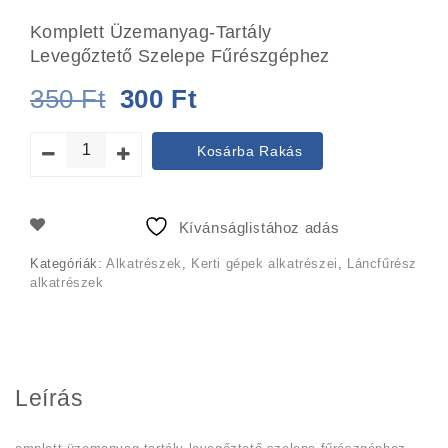
Komplett Üzemanyag-Tartály
Levegőztető Szelepe Fűrészgéphez
Original
Current
350
Ft
300
Ft
price
price
Kosárba Rakás
was:
is:
350 Ft.
300 Ft.
Kívánságlistához adás
Kategóriák:
Alkatrészek
,
Kerti gépek alkatrészei
,
Láncfűrész
alkatrészek
Leírás