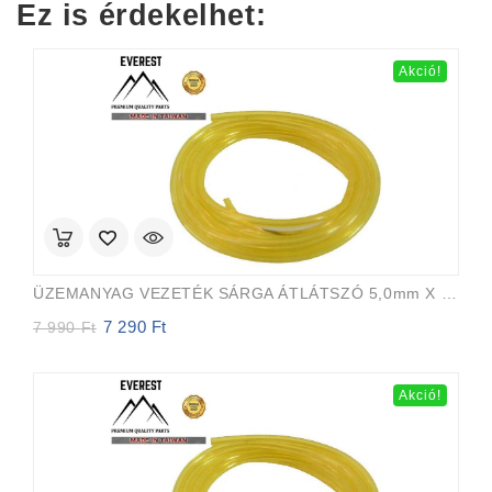
Ez is érdekelhet:
64
59
990 Ft.
990 Ft.
Akció!
ÜZEMANYAG VEZETÉK SÁRGA ÁTLÁTSZÓ 5,0mm X 8,0mm 15m EVEREST PRO
7 290
Ft
Original
Current
7 990
Ft
price
price
was:
is:
7
7
Akció!
990 Ft.
290 Ft.