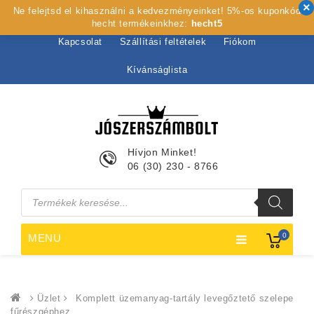
Ne felejtsd el kihasználni a kedvezményeinket! 5%-os kuponkód
Kezdőlap
Rólunk
Webshop
Szolgáltatások
hecht termékeinkhez:
hecht5
Kapcsolat
Szállítási feltételek
Fiókom
Kívánságlista
Hívjon Minket!
06 (30) 230 - 8766
Products
search
0
MENU
Üzlet
Komplett üzemanyag-tartály levegőztető szelepe
fűrészgéphez