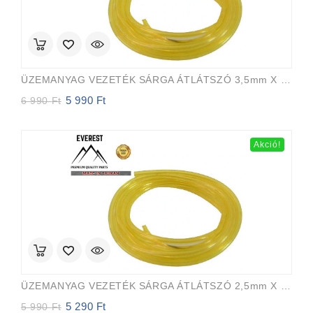
ÜZEMANYAG VEZETÉK SÁRGA ÁTLÁTSZÓ 3,5mm X 6,5mm 15m EVEREST PRO
5 990
Ft
Original
Current
6 990
Ft
price
price
was:
is:
6
5
Akció!
990 Ft.
990 Ft.
ÜZEMANYAG VEZETÉK SÁRGA ÁTLÁTSZÓ 2,5mm X 5,0mm 15m EVEREST PRO
5 290
Ft
Original
Current
5 990
Ft