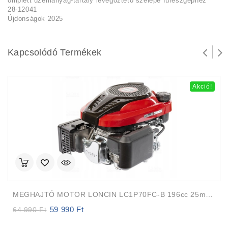
omplett üzemanyag-tartály levegőztető szelepe fűrészgéphez
28-12041
Újdonságok 2025
Kapcsolódó Termékek
Akció!
MEGHAJTÓ MOTOR LONCIN LC1P70FC-B 196cc 25mm 82m FÜGGŐLEGES TENGELY Auto-Choke
59 990
Ft
Original
Current
64 990
Ft
price
price
was:
is: