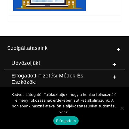
Szolgáltatásaink
Üdvözöljük!
Elfogadott Fizetési Módok És
Eszközök:
Kedves Látogató! Tájékoztatjuk, hogy a honlap felhasználói
© Jószerszámbolt |
ASZF
|
Adatvédelmi szabályzat
|
Elállási
élmény fokozásának érdekében sütiket alkalmazunk. A
honlapunk használatával ön a tájékoztatásunkat tudomásul
nyilatkozat (DOC letöltése)
|
Elállási nyilatkozat (Online form)
|
veszi.
Sütikezelési szabályzat
Elfogadom